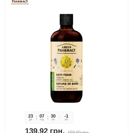
23
07
30
14
-1
дн
год
хв
сек
шт
139,92
грн.
159,00
грн.