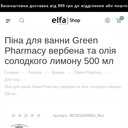
Безкоштовна доставка від 899 грн до відділення або пошт
0
Піна для ванни Green
Pharmacy вербена та олія
солодкого лимону 500 мл
—
—
—
—
Головна
Каталог
Бренди
Green Pharmacy
—
Для тіла
Піна для ванни Green Pharmacy вербена та олія солодкого лимону
500 мл
Артикул:
4823015945656_Mul