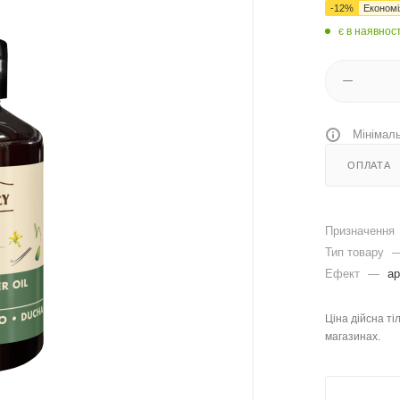
-
12
%
Економ
є в наявност
Мінімаль
ОПЛАТА
Призначення
Тип товару
Ефект
—
ар
Ціна дійсна ті
магазинах.