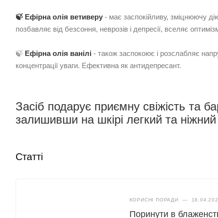
🍃 Ефірна олія ветиверу
- має заспокійливу, зміцнюючу дію
позбавляє від безсоння, неврозів і депресії, вселяє оптиміз
🍃
Е
фірна олія ванілі
- також заспокоює і розслабляє напр
концентрації уваги. Ефективна як антидепресант.
Засіб подарує приємну свіжість та ба
залишивши на шкірі легкий та ніжний
Статті
КОРИСНІ ПОРАДИ
—
18.04.20
Поринути в блаженст