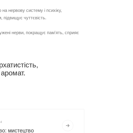
 на нервову систему і психіку,
м, підвищує чуттєвість.
ужені нерви, покращує пам'ять, сприяє
рхатистість,
 аромат.
24
во: мистецтво