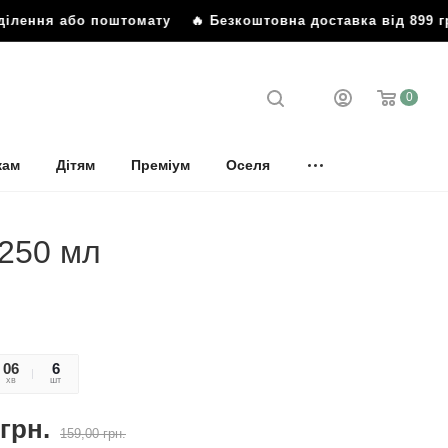
ілення або поштомату
🔥 Безкоштовна доставка від 899 гр
0
кам
Дітям
Преміум
Оселя
 250 мл
06
40
6
хв
сек
шт
грн.
159,00
грн.