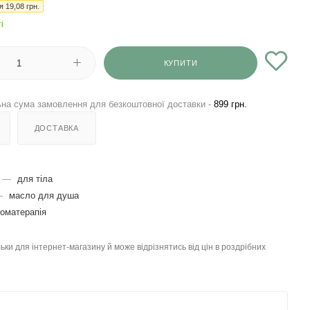
ія
19,08
грн.
і
КУПИТИ
на сума замовлення для безкоштовної доставки -
899 грн.
ДОСТАВКА
—
для тіла
—
масло для душа
оматерапія
льки для інтернет-магазину й може відрізнятись від цін в роздрібних