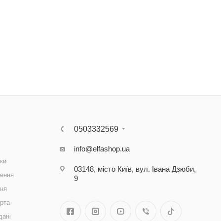
0503332569
info@elfashop.ua
ки
03148, місто Київ, вул. Івана Дзюби,
ення
9
ння
рта
дані