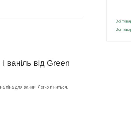
Всі това
Всі тов
і ваніль від Green
 піна для ванни. Легко піниться.