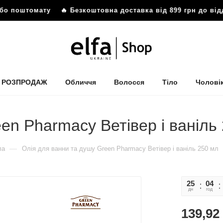
бо поштомату
🔥 Безкоштовна доставка від 899 грн до відд
РОЗПРОДАЖ
Обличчя
Волосся
Тіло
Чолові
en Pharmacy Ветівер і ваніль
—
ла
Олія для ванни та душу Green Pharmacy Ветівер і ваніль 250 мл
25
04
дн
год
139,92