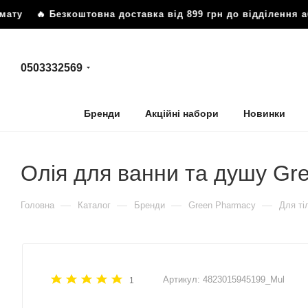
мату
🔥 Безкоштовна доставка від 899 грн до відділення а
0503332569
Бренди
Акційні набори
Новинки
Олія для ванни та душу Gre
—
—
—
—
Головна
Каталог
Бренди
Green Pharmacy
Для ті
Артикул:
4823015945199_Mul
1