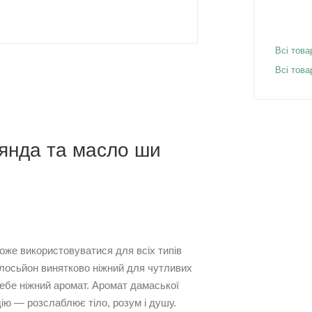
Всі това
Всі тов
оянда та масло ши
оже використовуватися для всіх типів
ей лосьйон винятково ніжний для чутливих
себе ніжний аромат. Аромат дамаської
ію — розслаблює тіло, розум і душу.