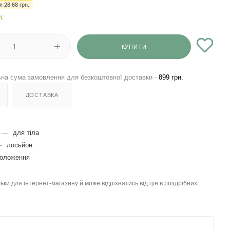
ія
28,68
грн.
і
КУПИТИ
на сума замовлення для безкоштовної доставки -
899 грн.
ДОСТАВКА
—
для тіла
—
лосьйон
воложення
льки для інтернет-магазину й може відрізнятись від цін в роздрібних