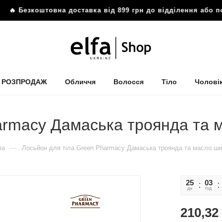
 Безкоштовна доставка від 899 грн до відділення або по
РОЗПРОДАЖ
Обличчя
Волосся
Тіло
Чолові
armacy Дамаська троянда та 
—
ла
Лосьйон для тіла Green Pharmacy Дамаська троянда та масло ши
25
03
дн
год
210,32