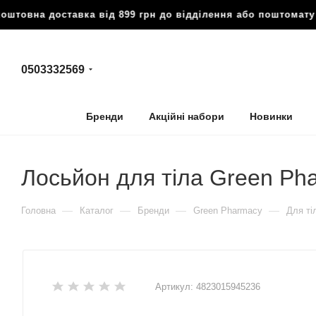
овна доставка від 899 грн до відділення або поштомату

0503332569
Бренди
Акційні набори
Новинки
Лосьйон для тіла Green Ph
—
—
—
—
Головна
Каталог
Бренди
Green Pharmacy
Для ті
Артикул:
4823015945236