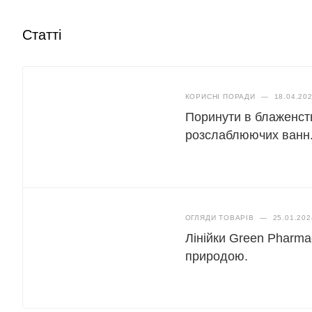
Статті
КОРИСНІ ПОРАДИ
—
18.04.20
Поринути в блаженст
розслаблюючих ванн
ОГЛЯДИ ТОВАРІВ
—
25.01.202
Лінійки Green Pharma
природою.