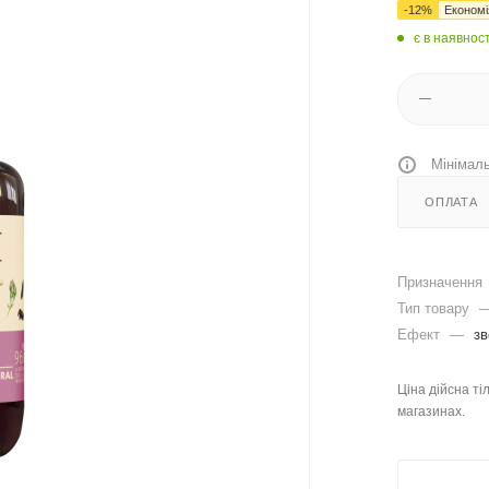
-
12
%
Економ
є в наявност
Мінімаль
ОПЛАТА
Призначення
Тип товару
Ефект
—
з
Ціна дійсна ті
магазинах.