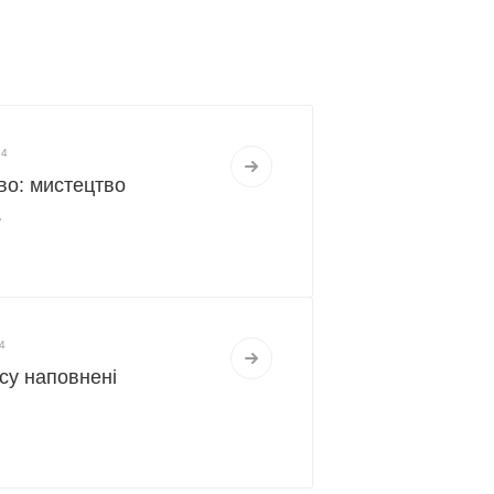
24
во: мистецтво
.
4
cy наповнені