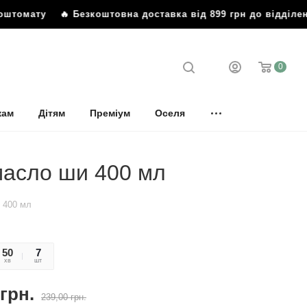
штомату
🔥 Безкоштовна доставка від 899 грн до відділен
0
кам
Дітям
Преміум
Оселя
масло ши 400 мл
 400 мл
50
31
7
хв
сек
шт
грн.
239,00
грн.