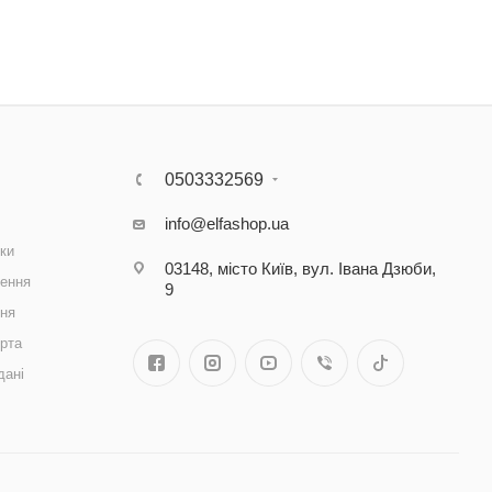
0503332569
info@elfashop.ua
ки
03148, місто Київ, вул. Івана Дзюби,
ення
9
ння
рта
дані