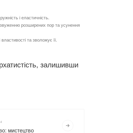
пружність і еластичність.
 звуженню розширених пор та усунення
 властивості та зволожує її.
архатистість, залишивши
24
во: мистецтво