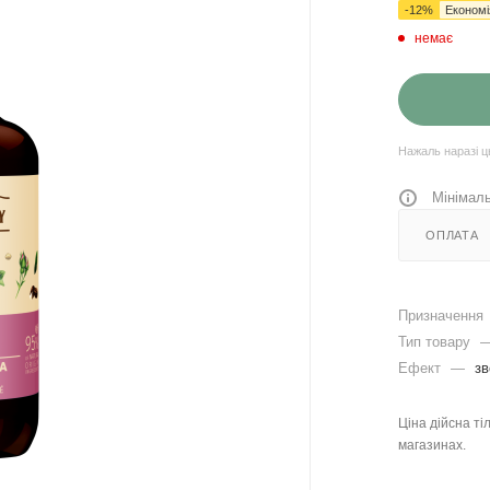
-
12
%
Економ
немає
Нажаль наразі ц
Мінімаль
ОПЛАТА
Призначення
Тип товару
Ефект
—
зв
Ціна дійсна ті
магазинах.