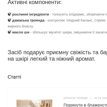
Активні компоненти:
🍃 рослинні інгредієнти
- тонізують епідерміс, зберігаючи 
🍃 дамаська троянда
- контролює ліпідний баланс, сприяє
жирного блиску.
🍃 масло ши
- збільшує імунітет шкіри, зміцнюючи її захисні
Засіб подарує приємну свіжість та б
на шкірі легкий та ніжний аромат.
Статті
КОРИСНІ ПОРАДИ
—
18.04.20
Поринути в блаженст