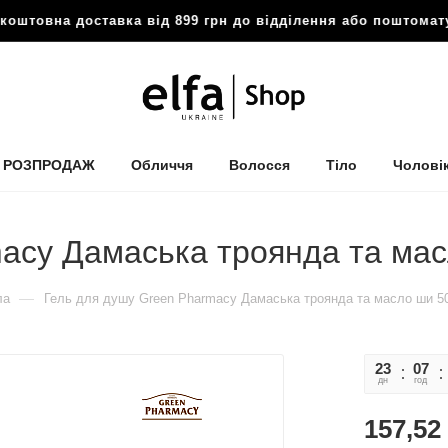
товна доставка від 899 грн до відділення або поштомату

РОЗПРОДАЖ
Обличчя
Волосся
Тіло
Чолові
acy Дамаська троянда та ма
—
ла
Гель для душу Green Pharmacy Дамаська троянда та масло ши 5
23
07
дн
год
157,52