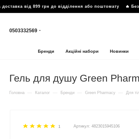
тавка від 899 грн до відділення або поштомату
🔥 Безкош
0503332569
Бренди
Акційні набори
Новинки
Гель для душу Green Pharm
—
—
—
—
Головна
Каталог
Бренди
Green Pharmacy
Для ті
Артикул:
4823015945106
1