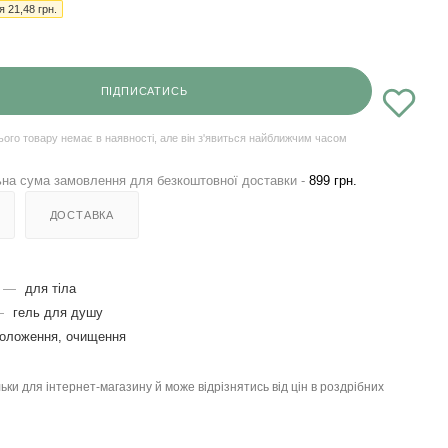
ія
21,48
грн.
ПІДПИСАТИСЬ
ього товару немає в наявності, але він з'явиться найближчим часом
на сума замовлення для безкоштовної доставки -
899 грн.
ДОСТАВКА
—
для тіла
—
гель для душу
оложення, очищення
льки для інтернет-магазину й може відрізнятись від цін в роздрібних