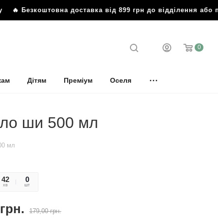
 Безкоштовна доставка від 899 грн до відділення або п
0
кам
Дітям
Преміум
Оселя
сло ши 500 мл
00 мл
42
50
0
хв
сек
шт
грн.
179,00
грн.