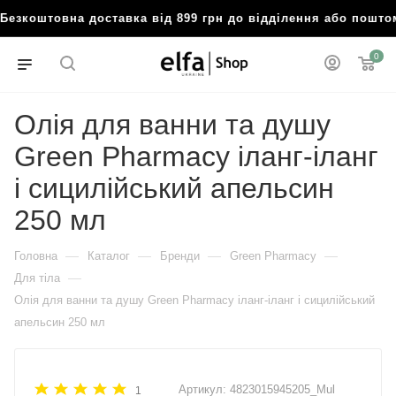
зкоштовна доставка від 899 грн до відділення або пошто
0
Олія для ванни та душу
Green Pharmacy іланг-іланг
і сицилійський апельсин
250 мл
—
—
—
—
Головна
Каталог
Бренди
Green Pharmacy
—
Для тіла
Олія для ванни та душу Green Pharmacy іланг-іланг і сицилійський
апельсин 250 мл
Артикул:
4823015945205_Mul
1