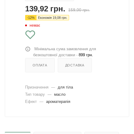
139,92
грн.
159,00
грн.
-
12
%
Економія
19,08
грн.
немає
Мінімальна сума замовлення для
безкоштовної доставки -
899 грн.
ОПЛАТА
ДОСТАВКА
Призначення
—
для тіла
Тип товару
—
масло
Ефект
—
ароматерапія