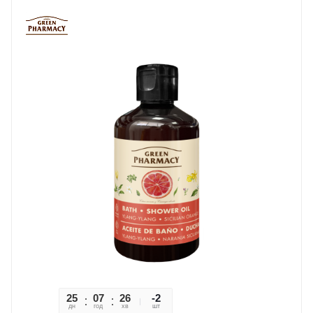
25
07
26
38
-2
дн
год
хв
сек
шт