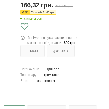
166,32
грн.
189,00
грн.
-
12
%
Економія
22,68
грн.
є в наявності
Мінімальна сума замовлення для
безкоштовної доставки -
899 грн.
ОПЛАТА
ДОСТАВКА
Призначення
—
для тіла
Тип товару
—
крем-масло
Ефект
—
зволоження