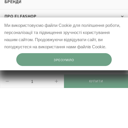
БРЕНДИ
ПРО ELFASHOP
Ми використовуємо файли Cookie для поліпшення роботи,
ІНФОРМАЦІЯ
персоналізації та підвищення зручності користування
нашим сайтом. Продовжуючи відвідувати сайт, ви
КЛІЄНТАМ
погоджуєтеся на використання нами файлів Cookie.
ЗРОЗУМІЛО
0503332569
info@elfashop.ua
КУПИТИ
03148, місто Київ, вул. Івана Дзюби, 9