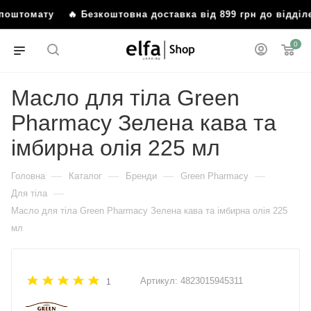
о поштомату
🔥 Безкоштовна доставка від 899 грн до відді
0
Масло для тіла Green
Pharmacy Зелена кава та
імбирна олія 225 мл
—
—
—
—
Головна
Каталог
Бренди
Green Pharmacy
—
Для тіла
Масло для тіла Green Pharmacy Зелена кава та імбирна олія 225
мл
Артикул:
4823015945311
1