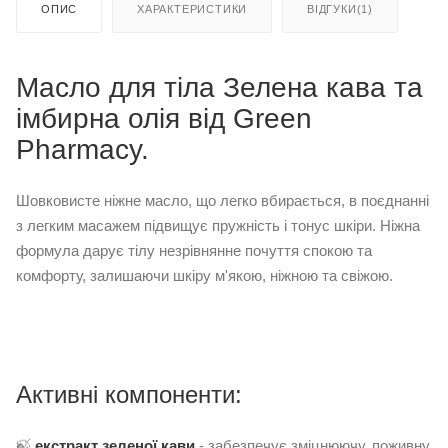
ОПИС
ХАРАКТЕРИСТИКИ
ВІДГУКИ(1)
Масло для тіла Зелена кава та
імбирна олія від Green
Pharmacy.
Шовковисте ніжне масло, що легко вбирається, в поєднанні
з легким масажем підвищує пружність і тонус шкіри. Ніжна
формула дарує тілу незрівнянне почуття спокою та
комфорту, залишаючи шкіру м'якою, ніжною та свіжою.
Активні компоненти:
🍃
екстракт
зеленої кави
- забезпечує зміцнюючу, поживну