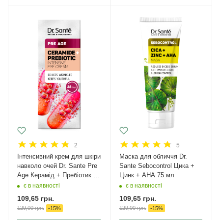
2
5
Інтенсивний крем для шкіри
Маска для обличчя Dr.
навколо очей Dr. Sante Pre
Sante Sebocontrol Цика +
Age Керамід + Пребіотик 15
Цинк + АНА 75 мл
мл
є в наявності
є в наявності
109,65
грн.
109,65
грн.
129,00
грн.
129,00
грн.
-
15
%
-
15
%