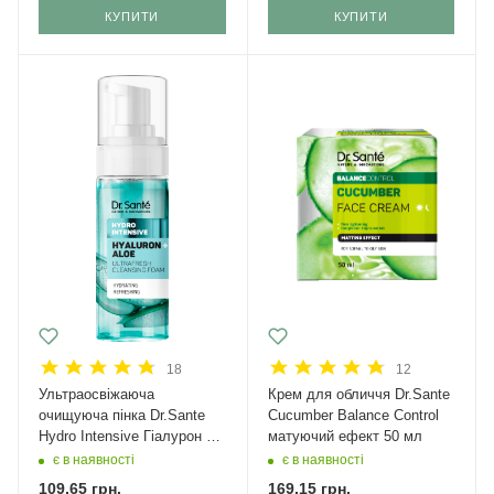
КУПИТИ
КУПИТИ
18
12
Ультраосвіжаюча
Крем для обличчя Dr.Sante
очищуюча пінка Dr.Sante
Cucumber Balance Control
Hydro Intensive Гіалурон +
матуючий ефект 50 мл
Алое 150 мл
є в наявності
є в наявності
109,65
грн.
169,15
грн.