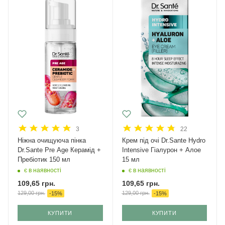
3
22
Ніжна очищуюча пінка
Крем під очі Dr.Sante Hydro
Dr.Sante Pre Age Керамід +
Intensive Гіалурон + Алое
Пребіотик 150 мл
15 мл
є в наявності
є в наявності
109,65
грн.
109,65
грн.
129,00
грн.
129,00
грн.
-
15
%
-
15
%
КУПИТИ
КУПИТИ