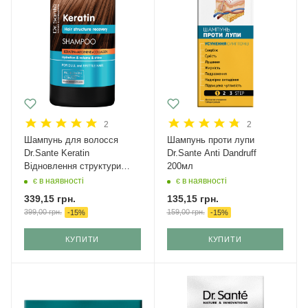
2
2
Шампунь для волосся
Шампунь проти лупи
Dr.Sante Keratin
Dr.Sante Anti Dandruff
Відновлення структури
200мл
1000мл
є в наявності
є в наявності
339,15
грн.
135,15
грн.
399,00
грн.
159,00
грн.
-
15
%
-
15
%
КУПИТИ
КУПИТИ