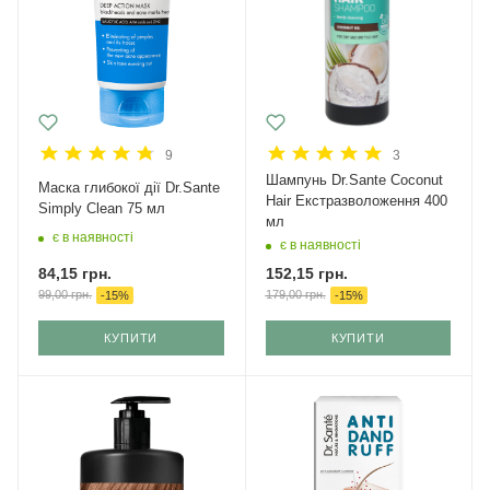
9
3
Шампунь Dr.Sante Coconut
Маска глибокої дії Dr.Sante
Hair Екстразволоження 400
Simply Clean 75 мл
мл
є в наявності
є в наявності
84,15
грн.
152,15
грн.
99,00
грн.
179,00
грн.
-
15
%
-
15
%
КУПИТИ
КУПИТИ