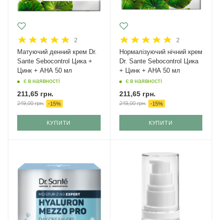
2
2
Матуючий денний крем Dr.
Нормалізуючий нічний крем
Sante Sebocontrol Цика +
Dr. Sante Sebocontrol Цика
Цинк + АНА 50 мл
+ Цинк + АНА 50 мл
є в наявності
є в наявності
211,65
грн.
211,65
грн.
249,00
грн.
249,00
грн.
-
15
%
-
15
%
КУПИТИ
КУПИТИ