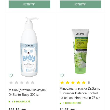
КУПИТИ
КУПИТИ
5
Мінеральна маска Dr.Sante
М'який дитячий шампунь
Cucumber Balance Control
Dr.Sante Baby 300 мл
на основі білої глини 75 мл
є в наявності
є в наявності
152,15
грн.
84,57
грн.