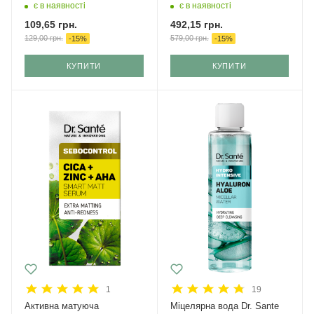
зміцнення 1000 мл
є в наявності
є в наявності
109,65
грн.
492,15
грн.
129,00
грн.
579,00
грн.
-
15
%
-
15
%
КУПИТИ
КУПИТИ
1
19
Активна матуюча
Міцелярна вода Dr. Sante