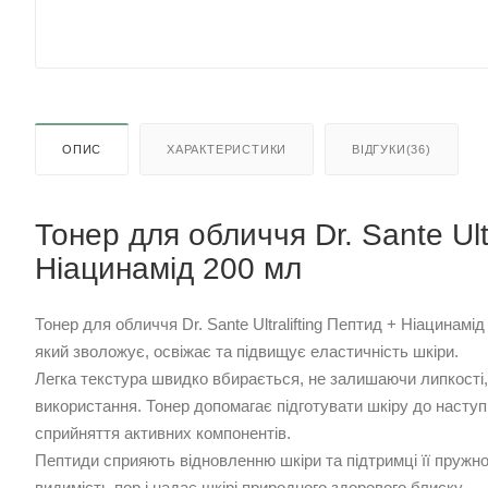
ОПИС
ХАРАКТЕРИСТИКИ
ВІДГУКИ(36)
Тонер для обличчя Dr. Sante Ultr
Ніацинамід 200 мл
Тонер для обличчя Dr. Sante Ultralifting Пептид + Ніацинамі
який зволожує, освіжає та підвищує еластичність шкіри.
Легка текстура швидко вбирається, не залишаючи липкості,
використання. Тонер допомагає підготувати шкіру до наступ
сприйняття активних компонентів.
Пептиди сприяють відновленню шкіри та підтримці її пружно
видимість пор і надає шкірі природного здорового блиску.