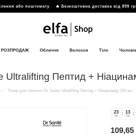
ілення або поштомату
🔥 Безкоштовна доставка від 899 грн
РОЗПРОДАЖ
Обличчя
Волосся
Тіло
Чолові
 Ultralifting Пептид + Ніацин
—
Тонер для обличчя Dr. Sante Ultralifting Пептид + Ніацинамід 200 мл
23
13
дн
год
109,65