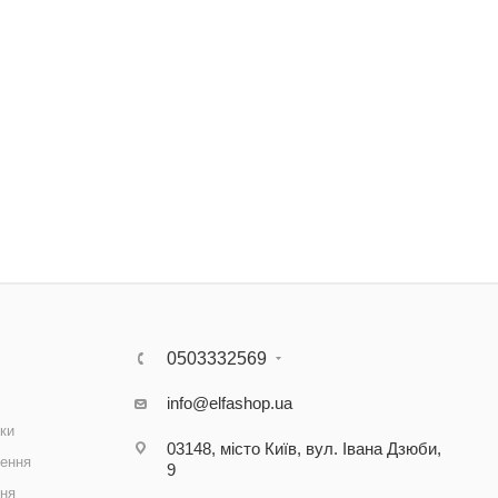
0503332569
info@elfashop.ua
ки
03148, місто Київ, вул. Івана Дзюби,
ення
9
ння