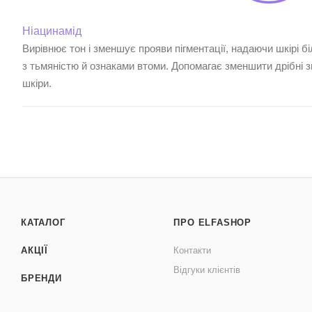
Ніацинамід
Вирівнює тон і зменшує прояви пігментації, надаючи шкірі б
з тьмяністю й ознаками втоми. Допомагає зменшити дрібні з
шкіри.
КАТАЛОГ
ПРО ELFASHOP
АКЦІЇ
Контакти
Відгуки клієнтів
БРЕНДИ