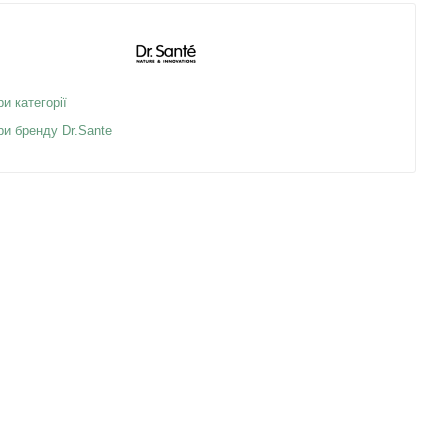
ри категорії
ри бренду Dr.Sante