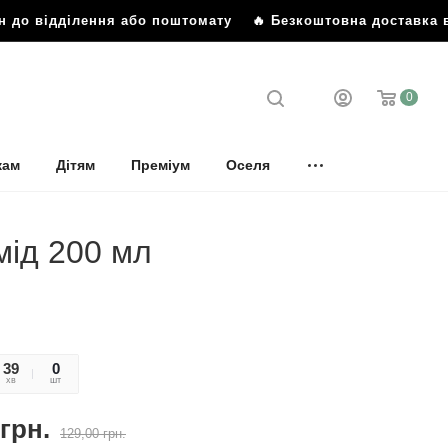
 до відділення або поштомату
🔥 Безкоштовна доставка від
0
кам
Дітям
Преміум
Оселя
амід 200 мл
39
21
0
хв
сек
шт
грн.
129,00
грн.