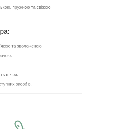
нькою, пружною та свіжою.
ра:
’якою та зволоженою.
яючою.
ть шкіри.
тупних засобів.