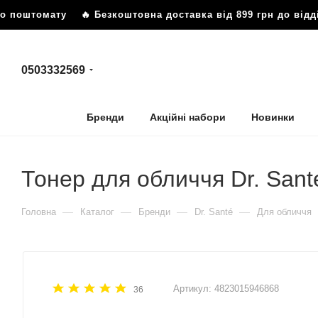
о поштомату
🔥 Безкоштовна доставка від 899 грн до відд
0503332569
Бренди
Акційні набори
Новинки
Тонер для обличчя Dr. Sante
—
—
—
—
Головна
Каталог
Бренди
Dr. Santé
Для обличчя
Артикул:
4823015946868
36