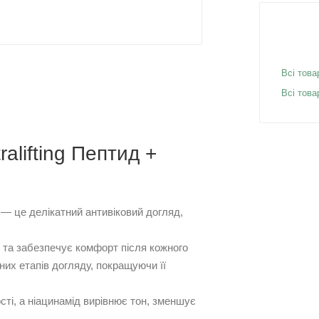
Всі това
Всі това
alifting Пептид +
д — це делікатний антивіковий догляд,
 та забезпечує комфорт після кожного
них етапів догляду, покращуючи її
сті, а ніацинамід вирівнює тон, зменшує