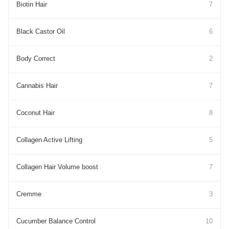
Biotin Hair
7
Black Castor Oil
6
Body Correct
2
Cannabis Hair
7
Coconut Hair
8
Collagen Active Lifting
5
Collagen Hair Volume boost
7
Cremme
3
Cucumber Balance Control
10