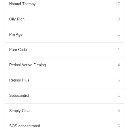
Natural Therapy
17
Oily Rich
3
Pre Age
1
Pure Cоde
1
Retinol Active Firming
4
Retinol Plus
6
Sebocontrol
1
Simply Clean
4
SOS concentrated
6