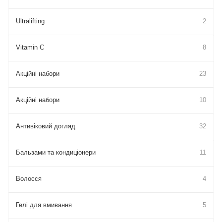
Ultralifting
2
Vitamin C
8
Акційні набори
23
Акційні набори
10
Антивіковий догляд
32
Бальзами та кондиціонери
11
Волосся
4
Гелі для вмивання
5