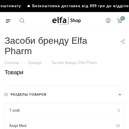
поштомату
🔥 Безкоштовна доставка від 899 грн до відділе
0
Засоби бренду Elfa
Pharm
—
—
Головна
Бренди
Засоби бренду Elfa Pharm
Товари
РАЗДЕЛЫ ТОВАРОВ
7 олій
5
Atopi Med
16