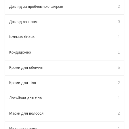
Догляд за проблемною шкірою
2
Догляд за тілом
9
Інтимна гігієна
1
Кондиціонер
1
Креми для обличчя
5
Креми для тіла
2
Лосьйони для тіла
1
Маски для волосся
2
Міцелярна вода
1