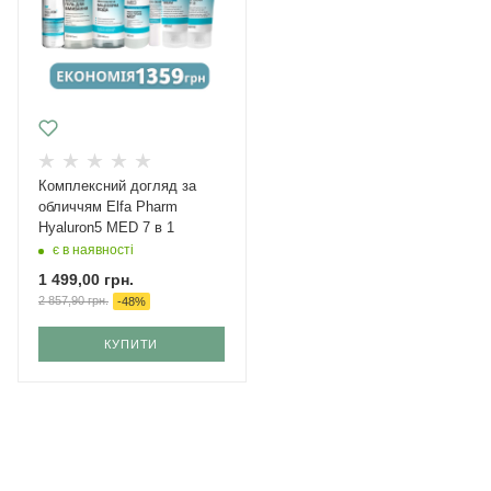
Комплексний догляд за
обличчям Elfa Pharm
Hyaluron5 MED 7 в 1
є в наявності
1 499,00
грн.
2 857,90
грн.
-
48
%
КУПИТИ