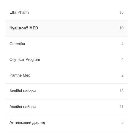
Elfa Pharm
13
Hyaluron5 MED
10
Octenifur
4
Oily Hair Program
4
Panthe Med
2
Акційні набори
16
Акційні набори
11
Антивіковий догляд
8