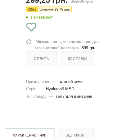
299,25
грн.
399,00
грн.
-
25
%
Економія
99,75
грн.
є в наявності
Мінімальна сума замовлення для
безкоштовної доставки -
899 грн.
ОПЛАТА
ДОСТАВКА
Призначення
—
для обличчя
Серія
—
Hyaluron5 MED
Тип товару
—
гель для вмивання
ХАРАКТЕРИСТИКИ
ВІДГУКИ(6)