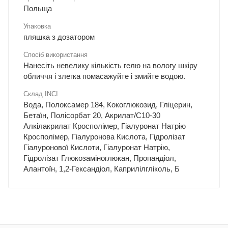
Польща
Упаковка
пляшка з дозатором
Спосіб використання
Нанесіть невелику кількість гелю на вологу шкіру
обличчя і злегка помасажуйте і змийте водою.
Склад INCI
Вода, Полоксамер 184, Кокоглюкозид, Гліцерин,
Бетаїн, Полісорбат 20, Акрилат/С10-30
Алкілакрилат Кросполімер, Гіалуронат Натрію
Кросполімер, Гіалуронова Кислота, Гідролізат
Гіалуронової Кислоти, Гіалуронат Натрію,
Гідролізат Глюкозаміноглюкан, Пропандіол,
Алантоїн, 1,2-Гександіол, Каприлілгліколь, Б