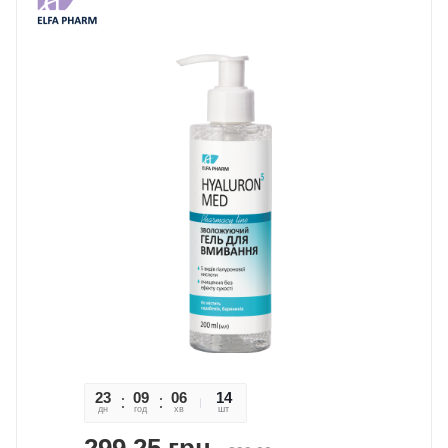
23
09
06
25
14
дн
год
хв
сек
шт