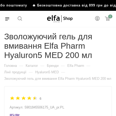
 або поштомату
🔥 Безкоштовна доставка від 899 грн до в
0
Зволожуючий гель для
вмивання Elfa Pharm
Hyaluron5 MED 200 мл
—
—
—
—
Головна
Каталог
Бренди
Elfa Pharm
—
—
Лінії продукції
Hyaluron5 MED
Зволожуючий гель для вмивання Elfa Pharm Hyaluron5 MED 200 мл
6
Артикул:
5901845506175_UA_pr.PL