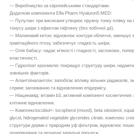
— Виробництво за європейськими стандартами.
Додаткові компоненти Elfa Pharm Hyaluron5 MED:
— Пулулан: при висиханні утворює пружну тонку плівку на 
тонусу шкіри з ефектом ліфтингу (без побічної дії).
— Малиновий кетон: відновлює контури обличчя, зменшує в
гравітаційного птозу, забезпечує гладкість шкіри.
— Олія бабасу: надає м’якості і гладкості, заспокоює, поп
еластичності.
— Гідролізат крохмалю: покращує структуру шкіри, надаючи
зовнішніх факторів.
— Алантоїналантоїн: запобігає впливу вільних радикалів, зм
сприяє загоюванню та відновленню епідермісу.
— Ніацинамід: вітамін b3, активний компонент косметичних з
клітинне відновлення.
— Комплексtocobiol+: tocopherol (mixed), beta sitosterol, squale
glycol, hidrogenated vegetable glycerides citrate. комплекс
структури дерми є природнім уф фільтром, відновлює пошко
почервоніння та незначні запальні процеси.