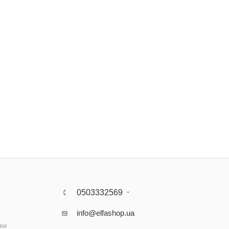
0503332569
info@elfashop.ua
ки