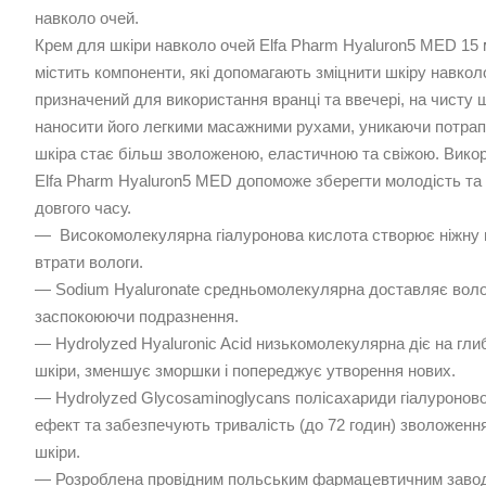
навколо очей.
Крем для шкіри навколо очей Elfa Pharm Hyaluron5 MED 15 
містить компоненти, які допомагають зміцнити шкіру навкол
призначений для використання вранці та ввечері, на чисту 
наносити його легкими масажними рухами, уникаючи потрапл
шкіра стає більш зволоженою, еластичною та свіжою. Вико
Elfa Pharm Hyaluron5 MED допоможе зберегти молодість та 
довгого часу.
— Високомолекулярна гіалуронова кислота створює ніжну пл
втрати вологи.
— Sodium Hyaluronate средньомолекулярна доставляє вологу
заспокоюючи подразнення.
— Hydrolyzed Hyaluronic Acid низькомолекулярна діє на гли
шкіри, зменшує зморшки і попереджує утворення нових.
— Hydrolyzed Glycosaminoglycans полісахариди гіалуронов
ефект та забезпечують тривалість (до 72 годин) зволоженн
шкіри.
— Розроблена провідним польським фармацевтичним завод