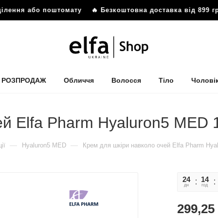
дділення або поштомату
🔥 Безкоштовна доставка від 899 г
РОЗПРОДАЖ
Обличчя
Волосся
Тіло
Чолові
ей Elfa Pharm Hyaluron5 MED 
—
—
ії
Hyaluron5 MED
Крем для шкіри навколо очей Elfa Pharm Hya
24
14
дн
год
299,25