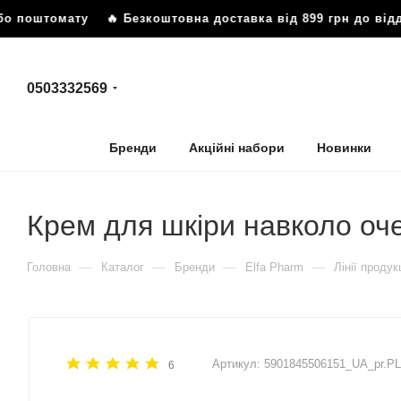
або поштомату
🔥 Безкоштовна доставка від 899 грн до ві
0503332569
Бренди
Акційні набори
Новинки
Крем для шкіри навколо оч
—
—
—
—
Головна
Каталог
Бренди
Elfa Pharm
Лінії продукц
Артикул:
5901845506151_UA_pr.PL
6