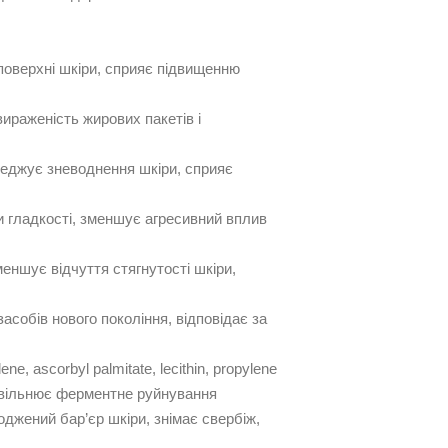
поверхні шкіри, сприяє підвищенню
ираженість жирових пакетів і
ереджує зневоднення шкіри, сприяє
 гладкості, зменшує агресивний вплив
еншує відчуття стягнутості шкіри,
асобів нового покоління, відповідає за
ne, ascorbyl palmitate, lecithin, propylene
 сповільнює ферментне руйнування
джений бар’єр шкіри, знімає свербіж,