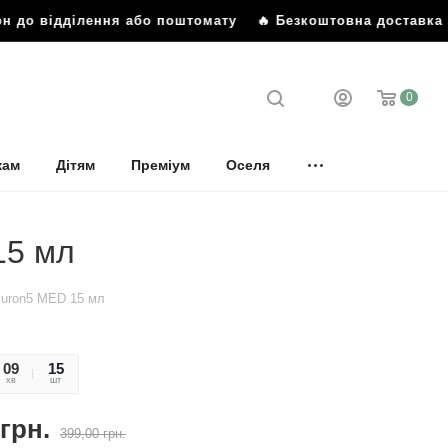
рн до відділення або поштомату
🔥 Безкоштовна доставка в
0
кам
Дітям
Преміум
Оселя
15 мл
luron5 MED 15 мл
09
58
15
хв
сек
шт
грн.
399,00
грн.