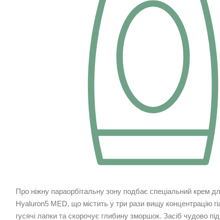
Про ніжну параорбітальну зону подбає спеціальний крем дл
Hyaluron5 MED, що містить у три рази вищу концентрацію гі
гусячі лапки та скорочує глибину зморшок. Засіб чудово під