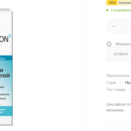
-
25
%
Економ
є в наявност
Мінімаль
ОПЛАТА
Призначення
Серія
—
Hy
Тип товару
Ціна дійсна ті
магазинах.