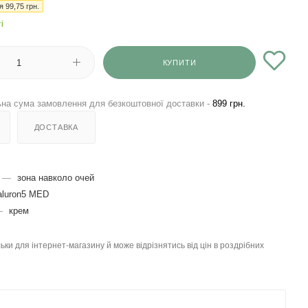
ія
99,75
грн.
і
КУПИТИ
на сума замовлення для безкоштовної доставки -
899 грн.
ДОСТАВКА
—
зона навколо очей
aluron5 MED
—
крем
льки для інтернет-магазину й може відрізнятись від цін в роздрібних