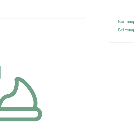
Всі това
Всі това