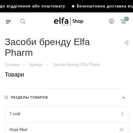
о відділення або поштомату
🔥 Безкоштовна доставка від 8
0
Засоби бренду Elfa
Pharm
—
—
Головна
Бренди
Засоби бренду Elfa Pharm
Товари
РАЗДЕЛЫ ТОВАРОВ
7 олій
5
Atopi Med
16