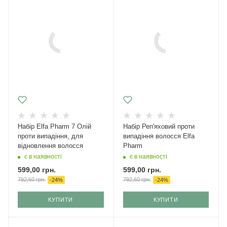
Набір Elfa Pharm 7 Олій
Набір Реп'яховий проти
проти випадіння, для
випадіння волосся Elfa
відновлення волосся
Pharm
є в наявності
є в наявності
599,00
грн.
599,00
грн.
792,60
грн.
792,60
грн.
-
24
%
-
24
%
КУПИТИ
КУПИТИ