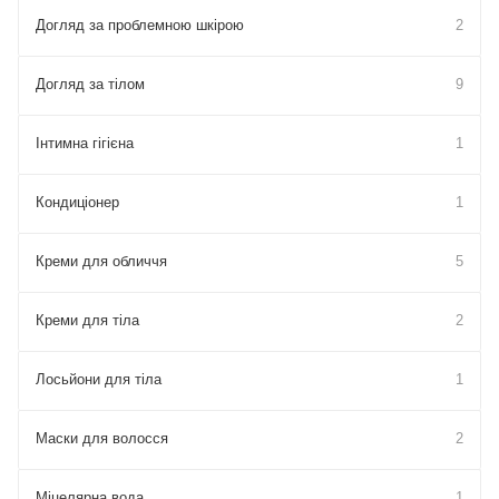
Догляд за проблемною шкірою
2
Догляд за тілом
9
Інтимна гігієна
1
Кондиціонер
1
Креми для обличчя
5
Креми для тіла
2
Лосьйони для тіла
1
Маски для волосся
2
Міцелярна вода
1