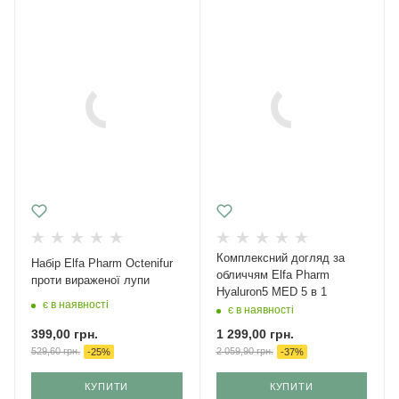
Комплексний догляд за
Набір Elfa Pharm Octenifur
обличчям Elfa Pharm
проти вираженої лупи
Hyaluron5 MED 5 в 1
є в наявності
є в наявності
399,00
грн.
1 299,00
грн.
529,60
грн.
2 059,90
грн.
-
25
%
-
37
%
КУПИТИ
КУПИТИ