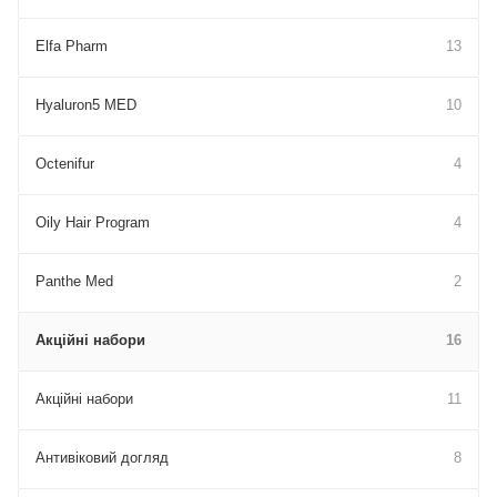
Elfa Pharm
13
Hyaluron5 MED
10
Octenifur
4
Oily Hair Program
4
Panthe Med
2
Акційні набори
16
Акційні набори
11
Антивіковий догляд
8