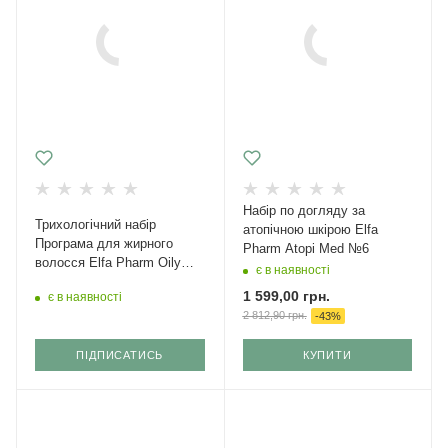
Набір по догляду за
Трихологічний набір
атопічною шкірою Elfa
Програма для жирного
Pharm Atopi Med №6
волосся Elfa Pharm Oily
є в наявності
Hair
1 599,00
грн.
є в наявності
2 812,90
грн.
-
43
%
ПІДПИСАТИСЬ
КУПИТИ