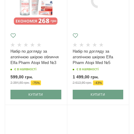
Набір по догляду за
Набір по догляду за
атопічною шкірою обличчя
атопічною шкірою Elfa
Elfa Pharm Atopi Med №3
Pharm Atopi Med №5
є в наявності
є в наявності
599,00
грн.
1 499,00
грн.
2 384,80
грн.
2 613,90
грн.
-
75
%
-
43
%
КУПИТИ
КУПИТИ