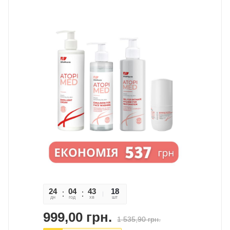
24
04
43
39
18
дн
год
хв
сек
шт
999,00
грн.
1 535,90
грн.