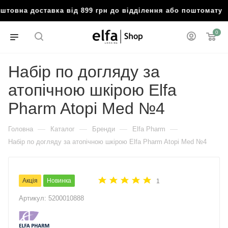
овна доставка від 899 грн до відділення або поштомату
🔥
0
Набір по догляду за
атопічною шкірою Elfa
Pharm Atopi Med №4
—
—
—
—
Головна
Каталог
Бренди
Elfa Pharm
Набір по догляду за атопічною шкірою Elfa Pharm Atopi Med №4
Акція
Новинка
1
Артикул:
5200010888