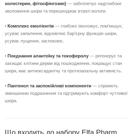
холестерин, фітосфінгозин)
— забезпечує надглибоке
зволоження шкіри та перешкоджає втраті вологи.
•
Комплекс емолієнтів
— глибоко зволожує, пом’якшує,
усуває запалення, відновлює бар’єрну функцію шкіри,
усуває лущення, заспокоює.
•
Поєднання алантоїну та токоферолу
— регенерує та
захищає клітини дерми від пошкодження, покращує стан
шкіри, має антиоксидантну та протизапальну активність.
•
Пантенол та заспокійливі компоненти
— сприяють
зменшенню подразнення та підтримують комфорт чутливої
шкіри.
Що входить до набору Elfa Pharm