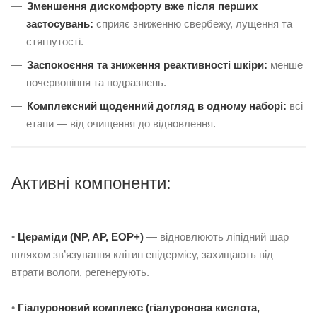
Зменшення дискомфорту вже після перших
застосувань:
сприяє зниженню свербежу, лущення та
стягнутості.
Заспокоєння та зниження реактивності шкіри:
менше
почервоніння та подразнень.
Комплексний щоденний догляд в одному наборі:
всі
етапи — від очищення до відновлення.
Активні компоненти:
•
Цераміди (NP, AP, EOP+)
— відновлюють ліпідний шар
шляхом зв’язування клітин епідермісу, захищають від
втрати вологи, регенерують.
•
Гіалуроновий комплекс (гіалуронова кислота,