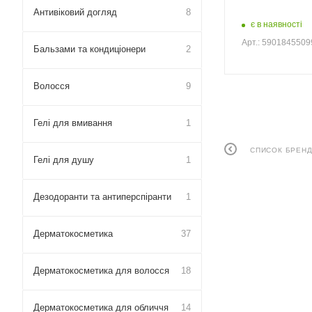
Антивіковий догляд
8
є в наявності
Арт.: 590184550
Бальзами та кондиціонери
2
Волосся
9
Гелі для вмивання
1
СПИСОК БРЕНД
Гелі для душу
1
Дезодоранти та антиперспіранти
1
Дерматокосметика
37
Дерматокосметика для волосся
18
Дерматокосметика для обличчя
14