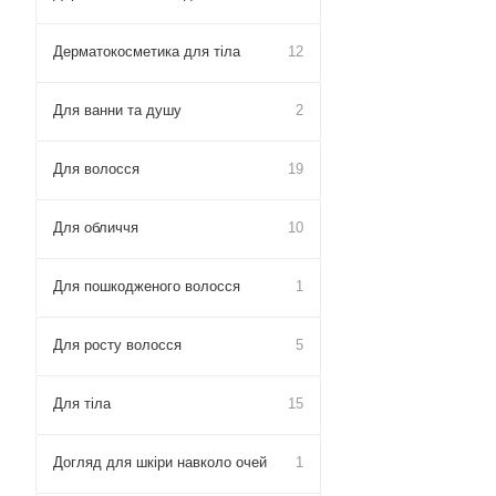
Дерматокосметика для тіла
12
Для ванни та душу
2
Для волосся
19
Для обличчя
10
Для пошкодженого волосся
1
Для росту волосся
5
Для тіла
15
Догляд для шкіри навколо очей
1