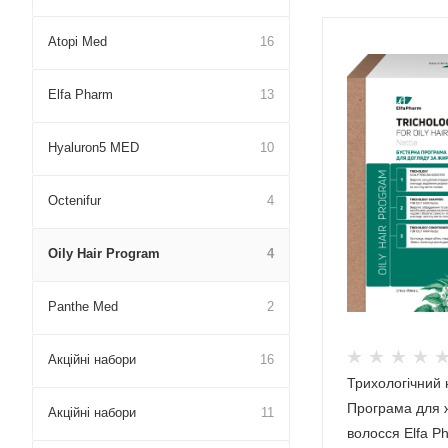
Atopi Med
16
Elfa Pharm
13
Hyaluron5 MED
10
Octenifur
4
Oily Hair Program
4
Panthe Med
2
Акційні набори
16
Трихологічний 
Програма для 
Акційні набори
11
волосся Elfa Ph