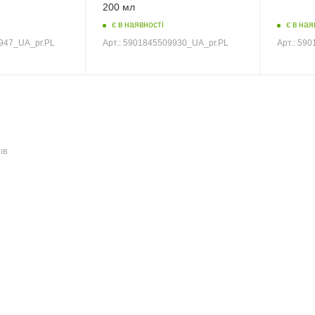
200 мл
є в наявності
є в ная
9947_UA_pr.PL
Арт.: 5901845509930_UA_pr.PL
Арт.: 59
ІВ