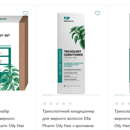
набір
Трихологічний кондиціонер
Трихоло
жирного
для жирного волосся Elfa
жирного
arm Oily Hair
Pharm Oily Hair з кропивою
Oily Hai