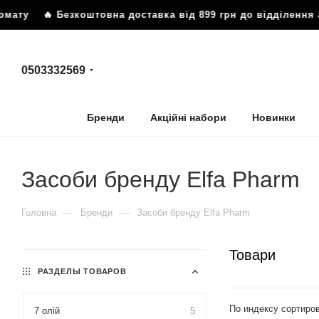
ту
🔥 Безкоштовна доставка від 899 грн до відділення або
0503332569
Бренди
Акційні набори
Новинки
Засоби бренду Elfa Pharm
—
—
Головна
Бренди
Засоби бренду Elfa Pharm
Товари
РАЗДЕЛЫ ТОВАРОВ
По индексу сортиро
7 олій
5