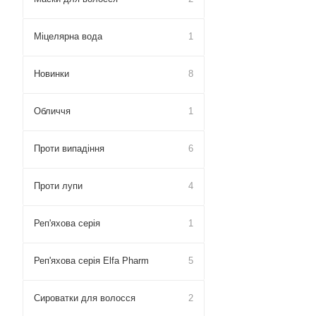
Міцелярна вода
1
Новинки
8
Обличчя
1
Проти випадіння
6
Проти лупи
4
Реп'яхова серія
1
Реп'яхова серія Elfa Pharm
5
Сироватки для волосся
2