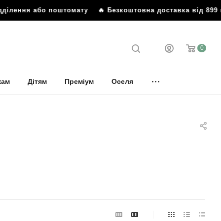
ення або поштомату
🔥 Безкоштовна доставка від 899 грн 
0
кам
Дітям
Преміум
Оселя