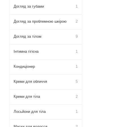
Догляд за губами
1
Догляд за проблемною шкірою
2
Догляд за тілом
9
Інтимна гігієна
1
Кондиціонер
1
Креми для обличчя
5
Креми для тіла
2
Лосьйони для тіла
1
Маски для волосся
2