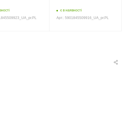
вності
є в наявності
01845509923_UA_pr.PL
Арт.: 5901845509916_UA_pr.PL