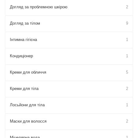
Догляд за проблемною шкірою
2
Догляд за тілом
9
Інтимна гігієна
1
Кондиціонер
1
Креми для обличчя
5
Креми для тіла
2
Лосьйони для тіла
1
Маски для волосся
2
Міцелярна вода
1