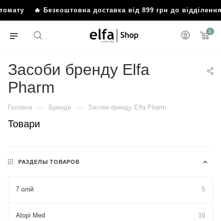
штомату
🔥 Безкоштовна доставка від 899 грн до відділен
0
Засоби бренду Elfa
Pharm
—
—
Головна
Бренди
Засоби бренду Elfa Pharm
Товари
РАЗДЕЛЫ ТОВАРОВ
7 олій
5
Atopi Med
16