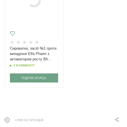
Сироватка, засіб №1 проти
випадіння Elfa Pharm з
активатором росту Bh
Intensive+ 100 мл
є в наявності
ПІДПИСАТИСЬ
СПИСОК БРЕНДІВ