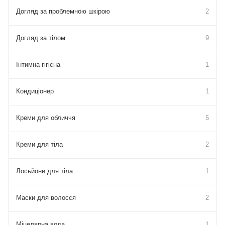
Догляд за проблемною шкірою
2
Догляд за тілом
9
Інтимна гігієна
1
Кондиціонер
1
Креми для обличчя
5
Креми для тіла
2
Лосьйони для тіла
1
Маски для волосся
2
Міцелярна вода
1