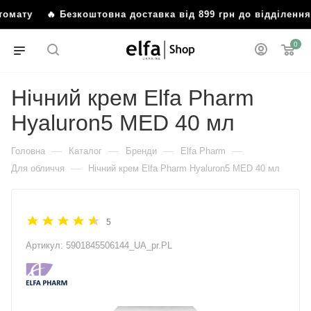
штомату
🔥 Безкоштовна доставка від 899 грн до відділен
0
Нічний крем Elfa Pharm
Hyaluron5 MED 40 мл
—
—
—
—
Головна
Каталог
Бренди
Elfa Pharm
—
Для обличчя
Нічний крем Elfa Pharm Hyaluron5 MED 40 мл
5
Артикул:
5901845506144_UA_pr.PL