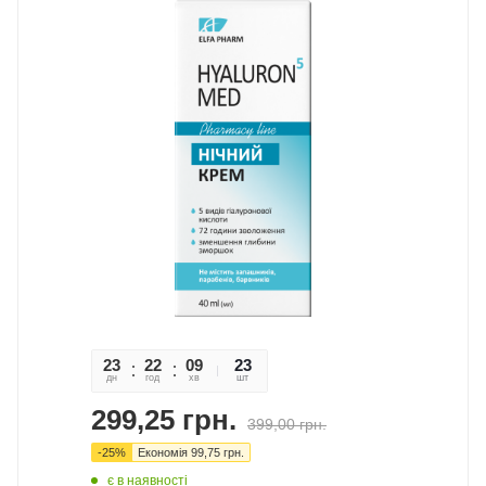
23
22
09
28
23
дн
год
хв
сек
шт
299,25
грн.
399,00
грн.
-
25
%
Економія
99,75
грн.
є в наявності