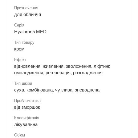
Призначення
для обличчя
Серія
Hyaluron5 MED
Тип товару
крем
Ефект
відновлення, живлення, зволоження, ліфтинг,
омолодження, регенерація, розгладження
Тип шкіри
суха, комбінована, чутлива, зневоднена
Проблематика
від зморшок
Класифікація
лікувальна
Об'єм