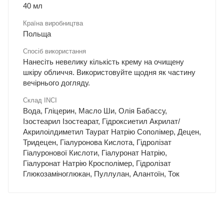
40 мл
Країна виробництва
Польща
Спосіб використання
Нанесіть невелику кількість крему на очищену
шкіру обличчя. Використовуйте щодня як частину
вечірнього догляду.
Склад INCI
Вода, Гліцерин, Масло Ши, Олія Бабассу,
Ізостеарил Ізостеарат, Гідроксиетил Акрилат/
Акрилоілдиметил Таурат Натрію Сополімер, Децен,
Тридецен, Гіалуронова Кислота, Гідролізат
Гіалуронової Кислоти, Гіалуронат Натрію,
Гіалуронат Натрію Кросполімер, Гідролізат
Глюкозаміноглюкан, Пуллулан, Алантоїн, Ток