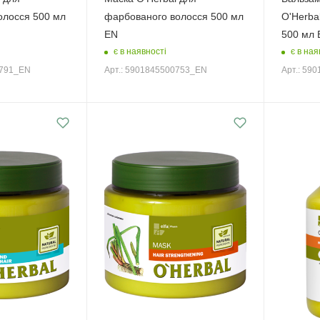
олосся 500 мл
фарбованого волосся 500 мл
O'Herba
EN
500 мл 
є в наявності
є в ная
0791_EN
Арт.: 5901845500753_EN
Арт.: 59