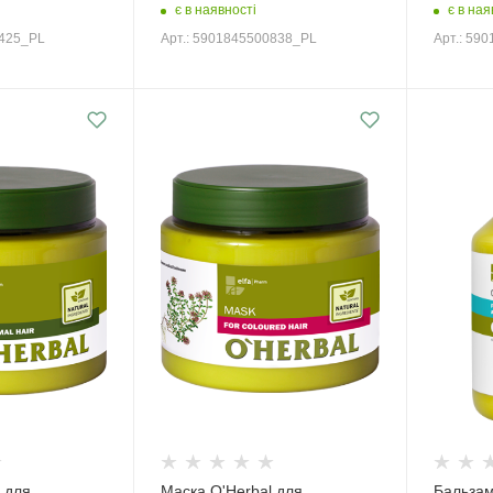
є в наявності
є в ная
0425_PL
Арт.: 5901845500838_PL
Арт.: 59
 для
Маска O'Herbal для
Бальзам