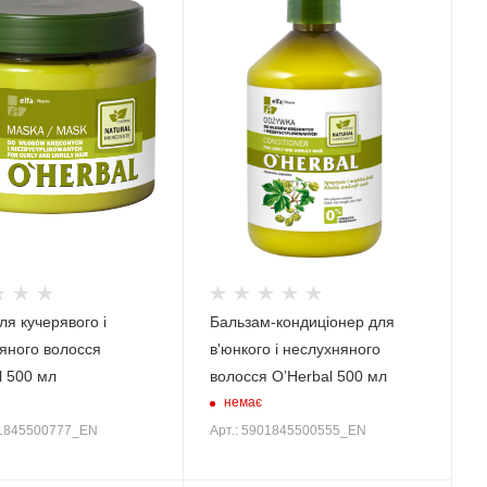
ля кучерявого і
Бальзам-кондиціонер для
яного волосся
в'юнкого і неслухняного
l 500 мл
волосся O’Herbal 500 мл
немає
01845500777_EN
Арт.: 5901845500555_EN