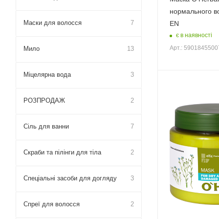
нормального в
Маски для волосся
7
EN
є в наявності
Арт.: 590184550
Мило
13
Міцелярна вода
3
РОЗПРОДАЖ
2
Сіль для ванни
7
Скраби та пілінги для тіла
2
Спеціальні засоби для догляду
3
Спреї для волосся
2