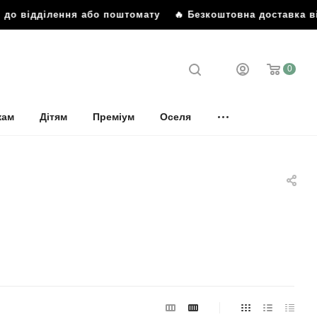
дділення або поштомату
🔥 Безкоштовна доставка від 899 г
0
кам
Дітям
Преміум
Оселя