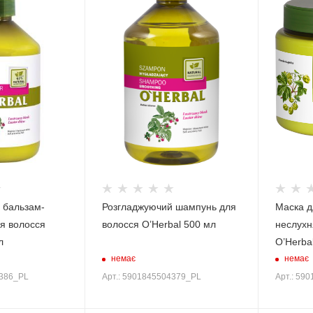
 бальзам-
Розгладжуючий шампунь для
Маска д
ля волосся
волосся O’Herbal 500 мл
неслухн
л
O’Herba
немає
немає
4386_PL
Арт.: 5901845504379_PL
Арт.: 59