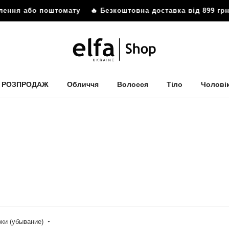
або поштомату
🔥 Безкоштовна доставка від 899 грн до ві
РОЗПРОДАЖ
Обличчя
Волосся
Тіло
Чолові
вки (убывание)