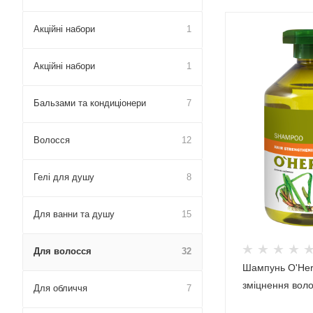
Акційні набори
1
Акційні набори
1
Бальзами та кондиціонери
7
Волосся
12
Гелі для душу
8
Для ванни та душу
15
Для волосся
32
Шампунь O'Her
зміцнення вол
Для обличчя
7