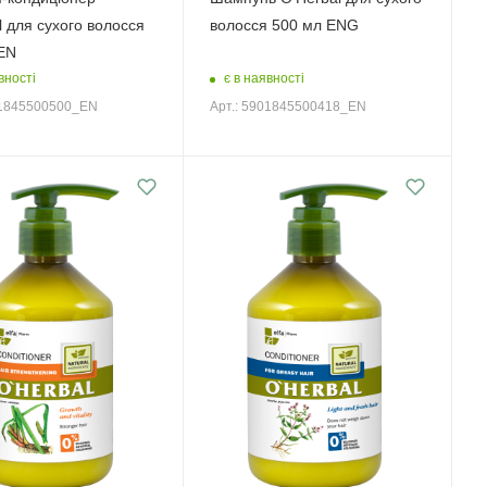
l для сухого волосся
волосся 500 мл ENG
EN
вності
є в наявності
01845500500_EN
Арт.: 5901845500418_EN