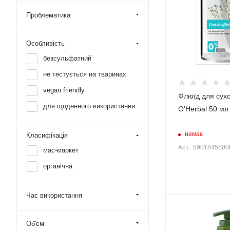
жирне
Проблематика
кучеряве
Особливість
безсульфатний
не тестується на тваринах
vegan friendly
Флюїд для сухо
для щоденного використання
O’Herbal 50 мл
немає
Класифікація
Арт.: 590184550
мас-маркет
органічна
Час використання
Об'єм