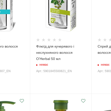
го волосся
Флюїд для кучерявого і
Спрей д
неслухняного волосся
волосся
O’Herbal 50 мл
немає
немає
0807_EN
Арт.: 5901845500821_EN
Арт.: 59