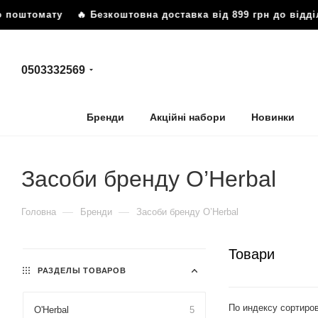
омату
🔥 Безкоштовна доставка від 899 грн до відділення 
0503332569
Бренди
Акційні набори
Новинки
Засоби бренду O’Herbal
—
—
Головна
Бренди
Засоби бренду O’Herbal
Товари
РАЗДЕЛЫ ТОВАРОВ
По индексу сортиро
O'Herbal
5