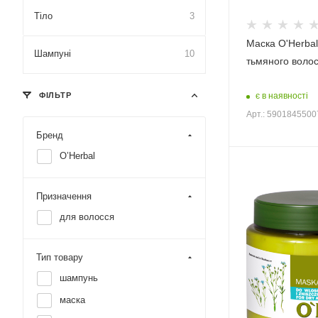
Тіло
3
Маска O'Herbal
Шампуні
10
тьмяного воло
ФІЛЬТР
є в наявності
Арт.: 590184550
Бренд
O’Herbal
Призначення
для волосся
Тип товару
шампунь
маска