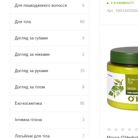
є в наявності
Для пошкодженого волосся
6
Арт.: 590184550
Для тіла
60
Догляд за губами
4
Догляд за ніжками
2
Догляд за руками
15
Догляд за тілом
9
Еко-косметика
95
Інтимна гігієна
3
Лосьйони для тіла
7
Маска O'Herbal