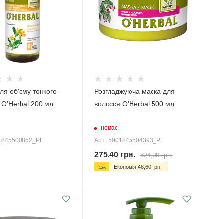
ля об'єму тонкого
Розгладжуюча маска для
 O’Herbal 200 мл
волосся O’Herbal 500 мл
немає
01845500852_PL
Арт.: 5901845504393_PL
275,40
грн.
324,00
грн.
Економія
48,60
грн.
-
15
%