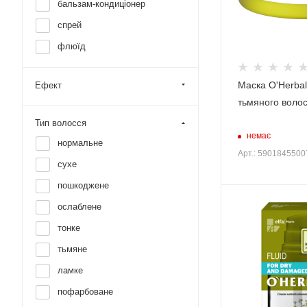
бальзам-кондиціонер
спрей
флюїд
Маска O'Herbal
Ефект
тьмяного воло
Тип волосся
немає
нормальне
Арт.: 590184550
сухе
пошкоджене
ослаблене
тонке
тьмяне
ламке
пофарбоване