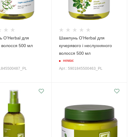
 O'Herbal для
Шампунь O'Herbal для
 волосся 500 мл
кучерявого і неслухняного
волосся 500 мл
немає
01845500487_PL
Арт.: 5901845500463_PL