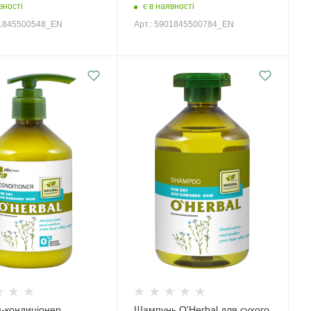
вності
є в наявності
01845500548_EN
Арт.: 5901845500784_EN
-кондиціонер
Шампунь O'Herbal для сухого