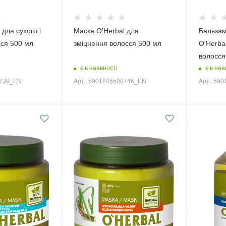
 для сухого і
Маска O'Herbal для
Бальзам
сся 500 мл
зміцнення волосся 500 мл
O'Herba
волосся
є в наявності
є в ная
0739_EN
Арт.: 5901845500746_EN
Арт.: 59