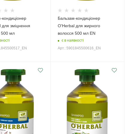
-кондиціонер
Бальзам-кондиціонер
l для зміцнення
O'Herbal для жирного
 500 мл
волосся 500 мл EN
вності
є в наявності
01845500517_EN
Арт.: 5901845500616_EN