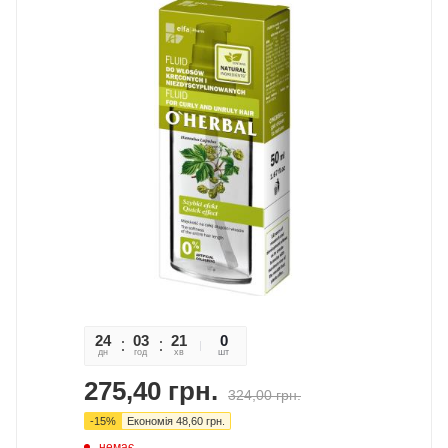
24
03
21
44
0
дн
год
хв
сек
шт
275,40
грн.
324,00
грн.
-
15
%
Економія
48,60
грн.
немає