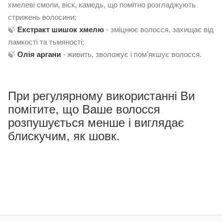
хмелеві смоли, віск, камедь, що помітно розгладжують
стрижень волосини;
🍃
Е
кстракт шишок хмелю
- зміцнює волосся, захищає від
ламкості та тьмяності;
🍃
О
лія аргани
- живить, зволожує і пом'якшує волосся.
При регулярному використанні Ви
помітите, що Ваше волосся
розпушується менше і виглядає
блискучим, як шовк.