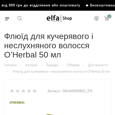
від 899 грн до відділення або поштомату
🔥 Безкоштовна 
0
Флюїд для кучерявого і
неслухняного волосся
O’Herbal 50 мл
—
—
—
—
Головна
Каталог
Бренди
O'Herbal
Для волосся
—
Флюїд для кучерявого і неслухняного волосся O’Herbal 50 мл
Артикул:
5901845500821_EN