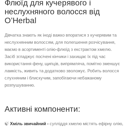
Флюїд для кучерявого і
неслухняного волосся від
O’Herbal
Дівчатка знають як іноді важко впоратися з кучерявим та
неслухнянним волоссям, для полегшення розчісування,
маємо в асортименті олію-флюїд з екстрактом хмелю.
Засіб згладжує посічені кінчики і захищає їх під час
використання фену, щипців, випрямляча, помітно зменшує
ламкість, живить та додатково зволожує. Робить волосся
слухняним і блискучим, запобігаючи небажаному
розпушуванню.
Активні компоненти:
🍃
Хміль звичайний -
супліддя хмелю містять ефірну олію,