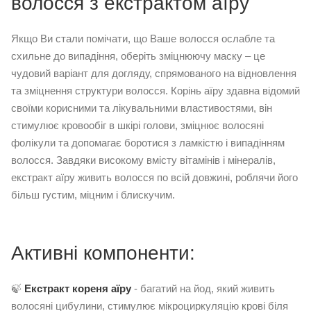
волосся з екстрактом аїру
Якщо Ви стали помічати, що Ваше волосся ослабле та
схильне до випадіння, оберіть зміцнюючу маску – це
чудовий варіант для догляду, спрямованого на відновлення
та зміцнення структури волосся. Корінь аїру здавна відомий
своїми корисними та лікувальними властивостями, він
стимулює кровообіг в шкірі голови, зміцнює волосяні
фолікули та допомагає боротися з ламкістю і випадінням
волосся. Завдяки високому вмісту вітамінів і мінералів,
екстракт аїру живить волосся по всій довжині, роблячи його
більш густим, міцним і блискучим.
Активні компоненти:
🍃
Екстракт кореня аїру
- багатий на йод, який живить
волосяні цибулини, стимулює мікроциркуляцію крові біля