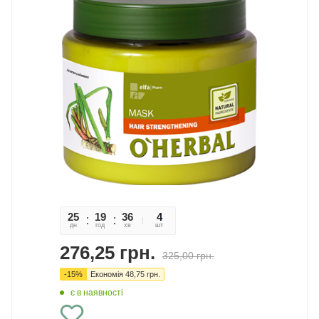
25
19
36
17
4
дн
год
хв
сек
шт
276,25
грн.
325,00
грн.
-
15
%
Економія
48,75
грн.
є в наявності