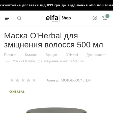
зкоштовна доставка від 899 грн до відділення або поштом
0
Маска O'Herbal для
зміцнення волосся 500 мл
—
—
—
—
Головна
Каталог
Бренди
O'Herbal
Для волосся
—
Маска O'Herbal для зміцнення волосся 500 мл
Артикул:
5901845500746_EN