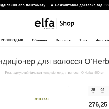
ідділення або поштомату
🔥 Безкоштовна доставка від 899 
РОЗПРОДАЖ
Обличчя
Волосся
Тіло
Чолові
диціонер для волосся O’Herb
—
Розгладжуючий бальзам-кондиціонер для волосся O’Herbal 500 мл
25
02
дн
год
276,25