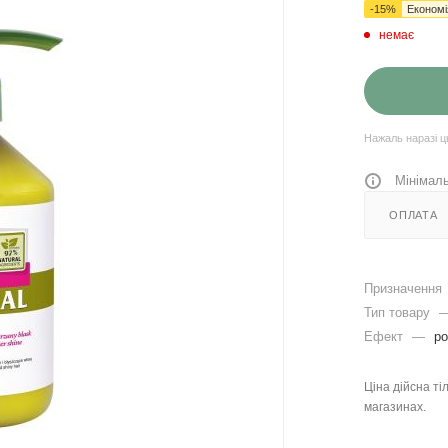
-
15
%
Економ
немає
Нажаль наразі ц
Мінімаль
ОПЛАТА
Призначення
Тип товару
Ефект
—
р
Ціна дійсна ті
магазинах.