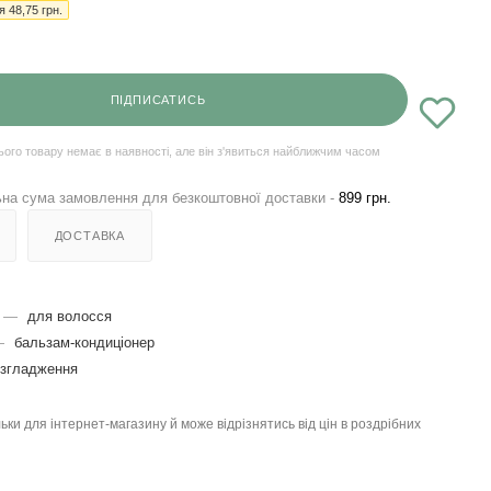
ія
48,75
грн.
ПІДПИСАТИСЬ
ього товару немає в наявності, але він з'явиться найближчим часом
на сума замовлення для безкоштовної доставки -
899 грн.
ДОСТАВКА
—
для волосся
—
бальзам-кондиціонер
озгладження
льки для інтернет-магазину й може відрізнятись від цін в роздрібних