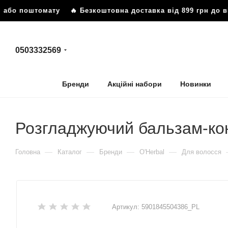
 або поштомату
🔥 Безкоштовна доставка від 899 грн до в
0503332569
Бренди
Акційні набори
Новинки
Розгладжуючий бальзам-кон
—
—
—
—
Головна
Каталог
Бренди
O'Herbal
Для волосся
Артикул:
5901845504386_PL