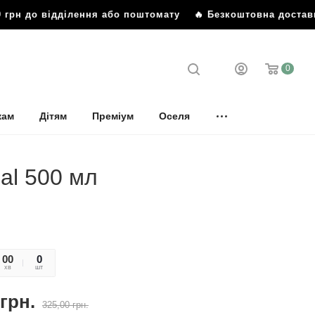
грн до відділення або поштомату
🔥 Безкоштовна доставка 
0
кам
Дітям
Преміум
Оселя
al 500 мл
00
36
0
хв
сек
шт
грн.
325,00
грн.