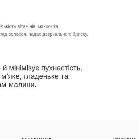
лькість вітамінів, макро- та
гляд волосся, надає дзеркального блиску,
й мінімізує пухнастість,
 м’яке, гладеньке та
ом малини.