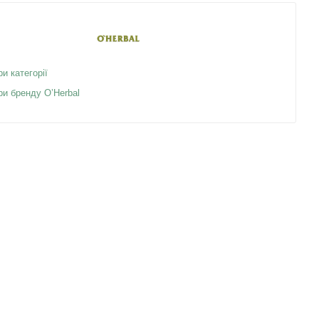
ри категорії
ри бренду O’Herbal