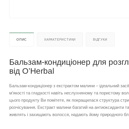
ОПИС
ХАРАКТЕРИСТИКИ
ВІДГУКИ
Бальзам-кондиціонер для розг
від O’Herbal
Бальзам-кондиціонер з екстрактом малини – ідеальний зас
м’якості та гладкості навіть неслухняному та пористому во
цього продукту Ви помітете, як покращилася структура ст
розчісування. Екстракт малини багатий на антиоксиданти та в
живлять і захищають волосся, надають йому природного бл