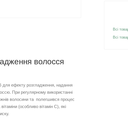
Всі това
Всі това
ладження волосся
іб для ефекту розгладження, надання
лоссю. При регулярному використанні
рижнів волосини та полегшився процес
ітаміни (особливо вітамін C), які
иску.