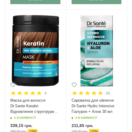
4
20
Маска для волосся
Сироватка для обличчя
Dr.Sante Keratin
Dr.Sante Hydro Intensive
Відновлення структрури
Гіалурон + Алое 30 мл
1000 мл
є в наявності
є в наявності
339,15
грн.
211,65
грн.
399,00
грн.
249,00
грн.
-
15
%
-
15
%