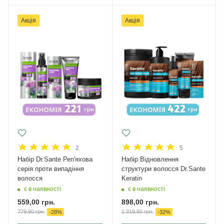
Акція
Акція
2
5
Набір Dr.Sante Реп'яхова
Набір Відновлення
серія проти випадіння
структури волосся Dr.Sante
волосся
Keratin
є в наявності
є в наявності
559,00
грн.
898,00
грн.
779,90
грн.
1 319,90
грн.
-
28
%
-
32
%