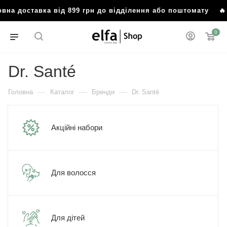
оставка від 899 грн до відділення або поштомату
🔥 Безко
0
Dr. Santé
—
—
—
Головна
Каталог
Бренди
Dr. Santé
Акційні набори
Для волосся
Для дітей