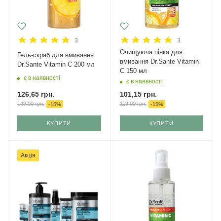
3
3
Очищуюча пінка для
Гель-скраб для вмивання
вмивання Dr.Santе Vitamin
Dr.Sante Vitamin C 200 мл
C 150 мл
є в наявності
є в наявності
126,65
грн.
101,15
грн.
149,00
грн.
119,00
грн.
-
15
%
-
15
%
КУПИТИ
КУПИТИ
Акція