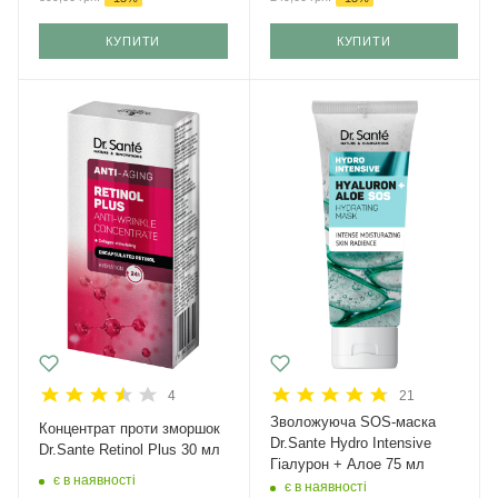
КУПИТИ
КУПИТИ
4
21
Зволожуюча SOS-маска
Концентрат проти зморшок
Dr.Sante Hydro Intensive
Dr.Sante Retinol Plus 30 мл
Гіалурон + Алое 75 мл
є в наявності
є в наявності