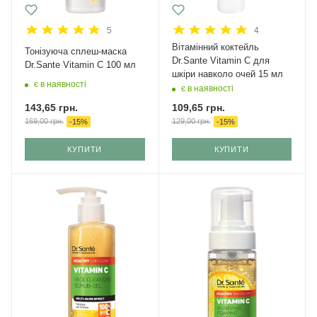
5
4
Вітамінний коктейль
Тонізуюча сплеш-маска
Dr.Sante Vitamin C для
Dr.Sante Vitamin C 100 мл
шкіри навколо очей 15 мл
є в наявності
є в наявності
143,65
грн.
109,65
грн.
169,00
грн.
129,00
грн.
-
15
%
-
15
%
КУПИТИ
КУПИТИ