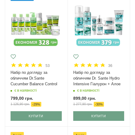
53
36
Набір по догляду за
Набір по догляду за
обличчям Dr.Sante
обличчям Dr. Sante Hydro
Cucumber Balance Control
Intensive Гіалурон + Алое
є в наявності
є в наявності
799,00
грн.
899,00
грн.
1 126,90
грн.
1 277,90
грн.
-
29
%
-
30
%
КУПИТИ
КУПИТИ