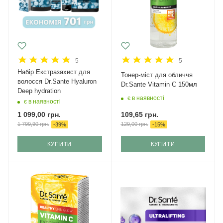
5
5
Набір Екстразахист для
Тонер-міст для обличчя
волосся Dr.Sante Hyaluron
Dr.Sante Vitamin C 150мл
Deep hydration
є в наявності
є в наявності
109,65
грн.
1 099,00
грн.
129,00
грн.
1 799,90
грн.
-
15
%
-
39
%
КУПИТИ
КУПИТИ