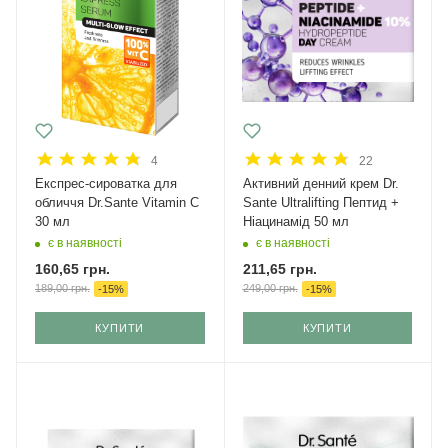
4
22
Експрес-сироватка для
Активний денний крем Dr.
обличчя Dr.Sante Vitamin C
Sante Ultralifting Пептид +
30 мл
Ніацинамід 50 мл
є в наявності
є в наявності
160,65
грн.
211,65
грн.
189,00
грн.
249,00
грн.
-
15
%
-
15
%
КУПИТИ
КУПИТИ