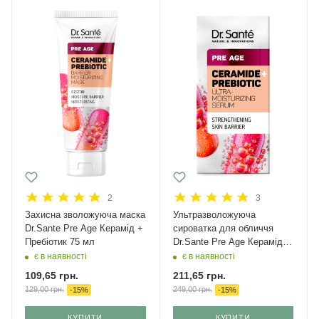
2
3
Захисна зволожуюча маска
Ультразволожуюча
Dr.Sante Pre Age Керамід +
сироватка для обличчя
Пребіотик 75 мл
Dr.Sante Pre Age Керамід +
Пребіотик 30 мл
є в наявності
є в наявності
109,65
грн.
211,65
грн.
129,00
грн.
249,00
грн.
-
15
%
-
15
%
КУПИТИ
КУПИТИ