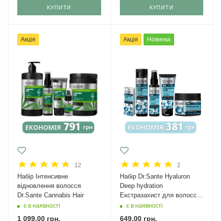
КУПИТИ
КУПИТИ
Акція
Акція
Новинка
12
2
Набір Інтенсивне
Набір Dr.Sante Hyaluron
відновлення волосся
Deep hydration
Dr.Sante Cannabis Hair
Екстразахист для волосся
Міні
є в наявності
є в наявності
1 099,00
грн.
649,00
грн.