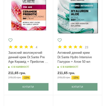
4
23
Захисний зволожуючий
Активний денний крем
денний крем Dr.Sante Pre
Dr.Sante Hydro Intensive
Age Керамід + Пребіотик 50
Гіалурон + Алое 50 мл
мл
є в наявності
є в наявності
211,65
грн.
211,65
грн.
249,00
грн.
249,00
грн.
-
15
%
-
15
%
КУПИТИ
КУПИТИ