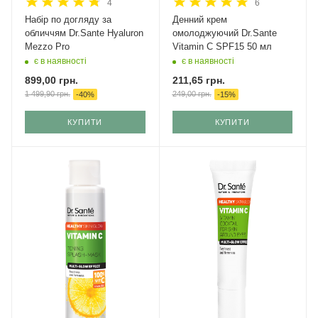
4
6
Набір по догляду за
Денний крем
обличчям Dr.Sante Hyaluron
омолоджуючий Dr.Sante
Mezzo Pro
Vitamin C SPF15 50 мл
є в наявності
є в наявності
899,00
грн.
211,65
грн.
1 499,90
грн.
249,00
грн.
-
40
%
-
15
%
КУПИТИ
КУПИТИ