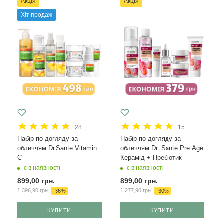
Акція
Акція
Хіт продаж
28
15
Набір по догляду за
Набір по догляду за
обличчям Dr.Sante Vitamin
обличчям Dr. Sante Pre Age
C
Керамід + Пребіотик
є в наявності
є в наявності
899,00
грн.
899,00
грн.
1 396,90
грн.
1 277,90
грн.
-
36
%
-
30
%
КУПИТИ
КУПИТИ