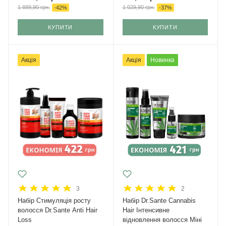
1 889,90
грн.
1 029,90
грн.
-
42
%
-
37
%
КУПИТИ
КУПИТИ
Акція
Акція
Новинка
3
2
Набір Стимуляція росту
Набір Dr.Sante Cannabis
волосся Dr.Sante Anti Hair
Hair Інтенсивне
Loss
відновлення волосся Міні