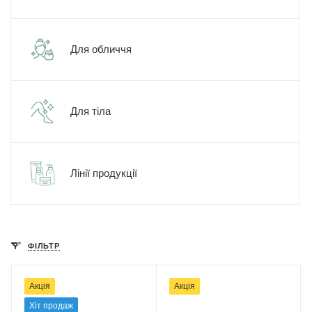
Для обличчя
Для тіла
Лінії продукції
ФІЛЬТР
Акція
Акція
Хіт продаж