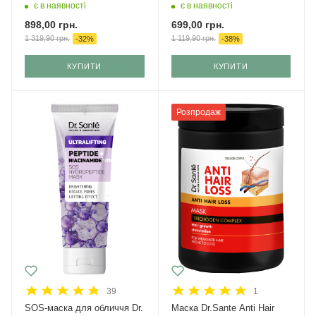
є в наявності
є в наявності
898,00
грн.
699,00
грн.
1 319,90
грн.
1 119,90
грн.
-
32
%
-
38
%
КУПИТИ
КУПИТИ
Розпродаж
39
1
SOS-маска для обличчя Dr.
Маска Dr.Sante Anti Hair