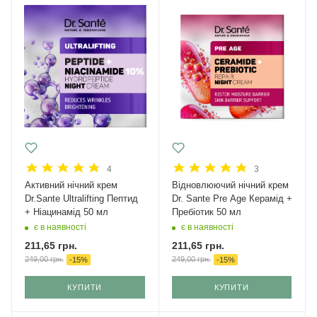
4
3
Активний нічний крем
Відновлюючий нічний крем
Dr.Sante Ultralifting Пептид
Dr. Sante Pre Age Керамід +
+ Ніацинамід 50 мл
Пребіотик 50 мл
є в наявності
є в наявності
211,65
грн.
211,65
грн.
249,00
грн.
249,00
грн.
-
15
%
-
15
%
КУПИТИ
КУПИТИ