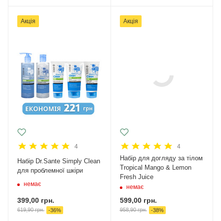
Акція
Акція
4
4
Набір для догляду за тілом
Набір Dr.Sante Simply Clean
Tropical Mango & Lemon
для проблемної шкіри
Fresh Juice
немає
немає
399,00
грн.
599,00
грн.
619,90
грн.
958,90
грн.
-
36
%
-
38
%