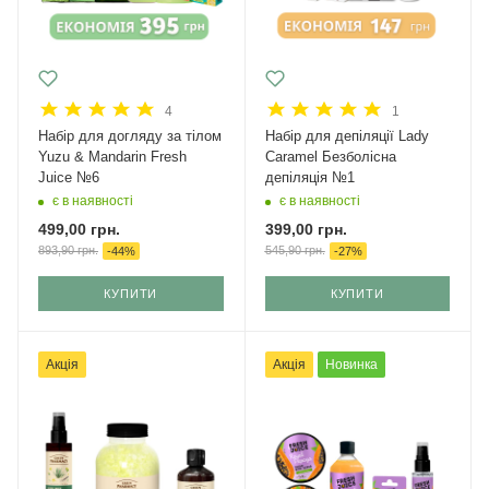
4
1
Набір для догляду за тілом
Набір для депіляції Lady
Yuzu & Mandarin Fresh
Caramel Безболісна
Juice №6
депіляція №1
є в наявності
є в наявності
499,00
грн.
399,00
грн.
893,90
грн.
545,90
грн.
-
44
%
-
27
%
КУПИТИ
КУПИТИ
Акція
Акція
Новинка