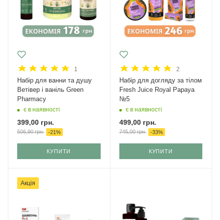
1
2
Набір для ванни та душу
Набір для догляду за тілом
Ветівер і ваніль Green
Fresh Juice Royal Papaya
Pharmacy
№5
є в наявності
є в наявності
399,00
грн.
499,00
грн.
506,90
грн.
745,00
грн.
-
21
%
-
33
%
КУПИТИ
КУПИТИ
Акція