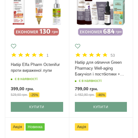
1
53
Набір для обличчя Green
Набір Elfa Pharm Octenifur
Рharmacy Well-aging
проти вираженої лупи
Бакучіол і постбіотики +
є в наявності
крем з SPF 50
є в наявності
399,00
грн.
799,00
грн.
529,60
грн.
1 482,90
грн.
-
25
%
-
46
%
КУПИТИ
КУПИТИ
Акція
Новинка
Акція