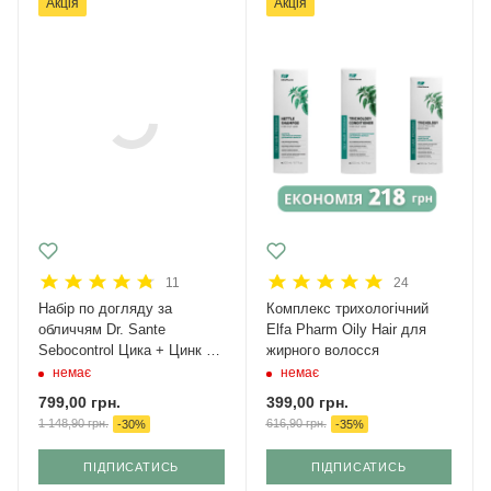
Акція
Акція
11
24
Набір по догляду за
Комплекс трихологічний
обличчям Dr. Sante
Elfa Pharm Oily Hair для
Sebocontrol Цика + Цинк +
жирного волосся
АНА
немає
немає
799,00
грн.
399,00
грн.
1 148,90
грн.
616,90
грн.
-
30
%
-
35
%
ПІДПИСАТИСЬ
ПІДПИСАТИСЬ