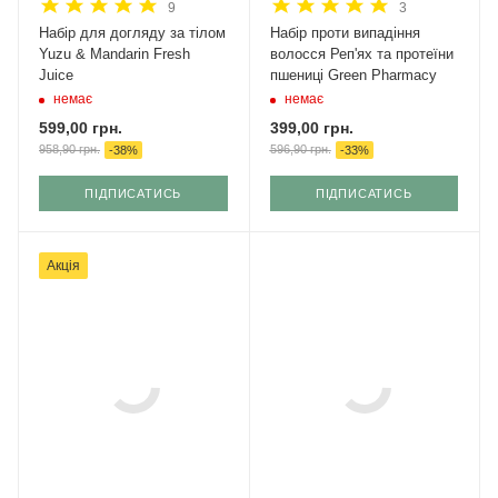
9
3
Набір для догляду за тілом
Набір проти випадіння
Yuzu & Mandarin Fresh
волосся Реп'ях та протеїни
Juice
пшениці Green Pharmacy
немає
немає
599,00
грн.
399,00
грн.
958,90
грн.
596,90
грн.
-
38
%
-
33
%
ПІДПИСАТИСЬ
ПІДПИСАТИСЬ
Акція