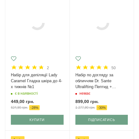
2
50
Набір для депіляції Lady
Набір по догляду за
Caramel Гладка шкіра до 4-
обличчям Dr. Sante
х тижнів №1
Ultralifting Пептид +
Ніацинамід
є в наявності
немає
449,00
грн.
899,00
грн.
624,90
грн.
1 277,90
грн.
-
28
%
-
30
%
КУПИТИ
ПІДПИСАТИСЬ