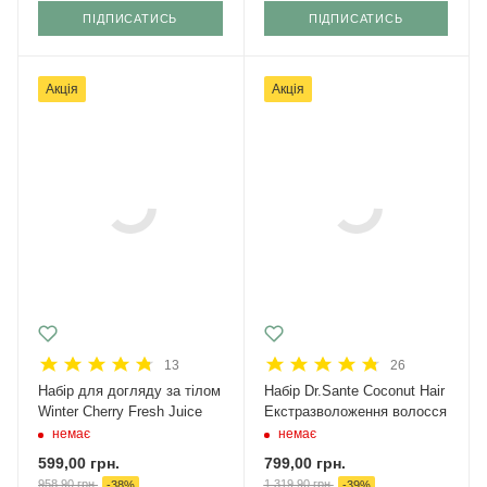
ПІДПИСАТИСЬ
ПІДПИСАТИСЬ
Акція
Акція
13
26
Набір для догляду за тілом
Набір Dr.Sante Coconut Hair
Winter Cherry Fresh Juice
Екстразволоження волосся
немає
немає
599,00
грн.
799,00
грн.
958,90
грн.
1 319,90
грн.
-
38
%
-
39
%