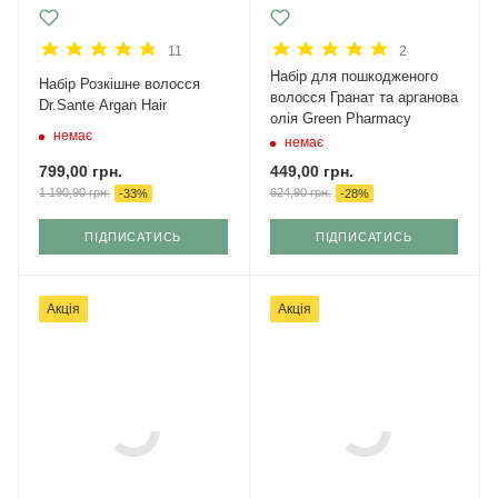
11
2
Набір для пошкодженого
Набір Розкішне волосся
волосся Гранат та арганова
Dr.Sante Argan Hair
олія Green Pharmacy
немає
немає
799,00
грн.
449,00
грн.
1 190,90
грн.
624,90
грн.
-
33
%
-
28
%
ПІДПИСАТИСЬ
ПІДПИСАТИСЬ
Акція
Акція