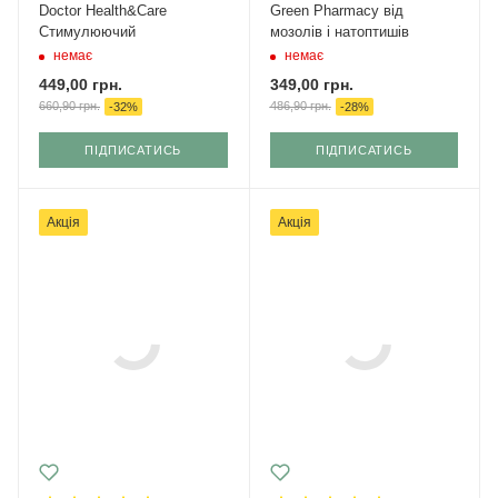
Doctor Health&Care
Green Pharmacy від
Стимулюючий
мозолів і натоптишів
немає
немає
449,00
грн.
349,00
грн.
660,90
грн.
486,90
грн.
-
32
%
-
28
%
ПІДПИСАТИСЬ
ПІДПИСАТИСЬ
Акція
Акція