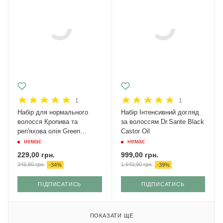
1
1
Набір для нормального
Набір Інтенсивний догляд
волосся Кропива та
за волоссям Dr.Sante Black
реп'яхова олія Green
Castor Oil
Pharmacy
немає
немає
229,00
грн.
999,00
грн.
346,90
грн.
1 640,90
грн.
-
34
%
-
39
%
ПІДПИСАТИСЬ
ПІДПИСАТИСЬ
ПОКАЗАТИ ЩЕ