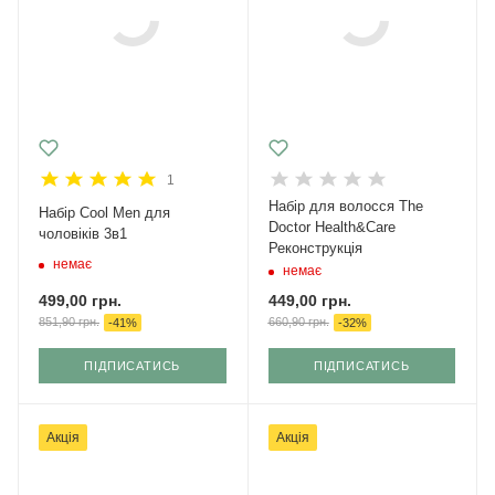
1
Набір для волосся The
Набір Cool Men для
Doctor Health&Care
чоловіків 3в1
Реконструкція
немає
немає
499,00
грн.
449,00
грн.
851,90
грн.
660,90
грн.
-
41
%
-
32
%
ПІДПИСАТИСЬ
ПІДПИСАТИСЬ
Акція
Акція