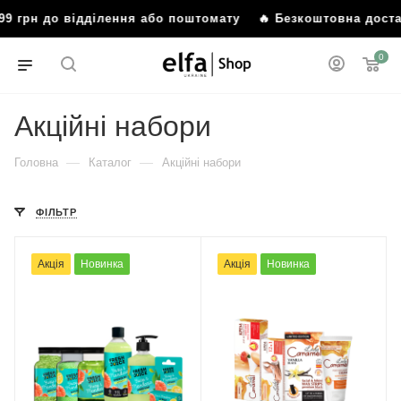
грн до відділення або поштомату
🔥 Безкоштовна доставка
0
Акційні набори
—
—
Головна
Каталог
Акційні набори
ФІЛЬТР
Акція
Новинка
Акція
Новинка