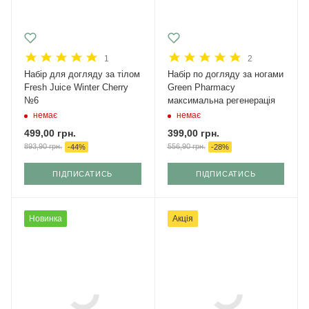
1
2
Набір для догляду за тілом
Набір по догляду за ногами
Fresh Juice Winter Cherry
Green Pharmacy
№6
максимальна регенерація
немає
немає
499,00
грн.
399,00
грн.
893,90
грн.
556,90
грн.
-
44
%
-
28
%
ПІДПИСАТИСЬ
ПІДПИСАТИСЬ
Новинка
Акція