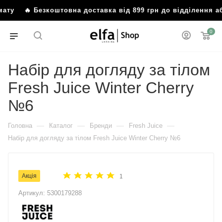
ту
🔥 Безкоштовна доставка від 899 грн до відділення аб
0
Набір для догляду за тілом
Fresh Juice Winter Cherry
№6
—
—
—
—
Головна
Каталог
Бренди
Fresh Juice
Набір для догляду за тілом Fresh Juice Winter Cherry №6
Акція
1
Артикул:
5300179288