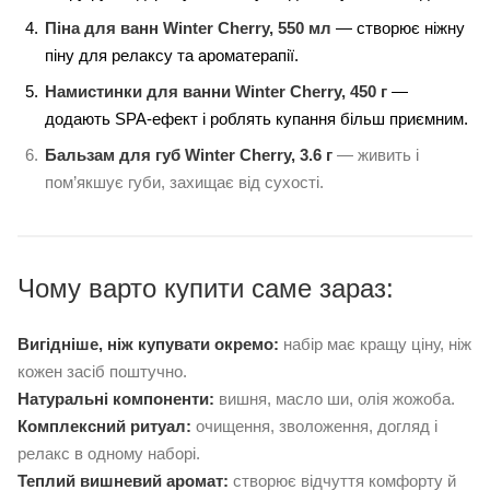
Піна для ванн Winter Cherry, 550 мл
— створює ніжну
піну для релаксу та ароматерапії.
Намистинки для ванни Winter Cherry, 450 г
—
додають SPA-ефект і роблять купання більш приємним.
Бальзам для губ Winter Cherry, 3.6 г
— живить і
пом’якшує губи, захищає від сухості.
Чому варто купити саме зараз:
Вигідніше, ніж купувати окремо:
набір має кращу ціну, ніж
кожен засіб поштучно.
Натуральні компоненти:
вишня, масло ши, олія жожоба.
Комплексний ритуал:
очищення, зволоження, догляд і
релакс в одному наборі.
Теплий вишневий аромат:
створює відчуття комфорту й