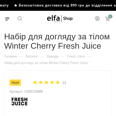
ту
🔥 Безкоштовна доставка від 899 грн до відділення аб
0
Набір для догляду за тілом
Winter Cherry Fresh Juice
—
—
—
—
Головна
Каталог
Бренди
Fresh Juice
Набір для догляду за тілом Winter Cherry Fresh Juice
Акція
13
Артикул:
5300219988