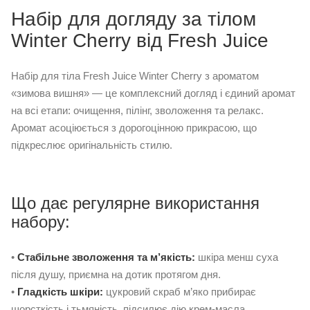
Набір для догляду за тілом
Winter Cherry від Fresh Juice
Набір для тіла Fresh Juice Winter Cherry з ароматом
«зимова вишня» — це комплексний догляд і єдиний аромат
на всі етапи: очищення, пілінг, зволоження та релакс.
Аромат асоціюється з дорогоцінною прикрасою, що
підкреслює оригінальність стилю.
Що дає регулярне використання
набору:
•
Стабільне зволоження та м’якість:
шкіра менш суха
після душу, приємна на дотик протягом дня.
•
Гладкість шкіри:
цукровий скраб м’яко прибирає
шорсткість і тьмяність, підсилює дію крем-масла.