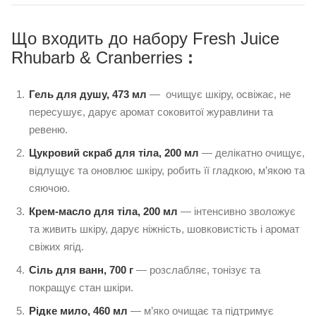
Що входить до набору Fresh Juice
Rhubarb & Cranberries
:
Гель для душу, 473 мл
— очищує шкіру, освіжає, не
пересушує, дарує аромат соковитої журавлини та
ревеню.
Цукровий скраб для тіла, 200 мл
— делікатно очищує,
відлущує та оновлює шкіру, робить її гладкою, м’якою та
сяючою.
Крем-масло для тіла, 200 мл
— інтенсивно зволожує
та живить шкіру, дарує ніжність, шовковистість і аромат
свіжих ягід.
Сіль для ванн, 700 г
— розслабляє, тонізує та
покращує стан шкіри.
Рідке мило, 460 мл
— м’яко очищає та підтримує