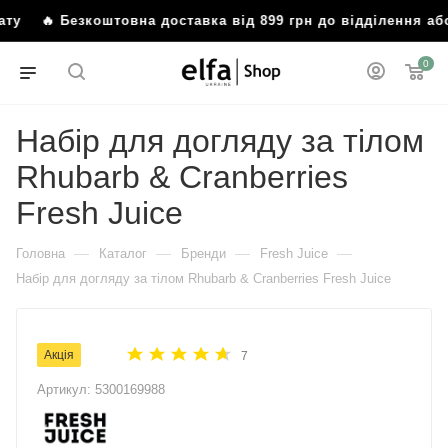
у
🔥 Безкоштовна доставка від 899 грн до відділення або
0
Набір для догляду за тілом
Rhubarb & Cranberries
Fresh Juice
—
—
—
—
Головна
Каталог
Бренди
Fresh Juice
Набір для догляду за тілом Rhubarb & Cranberries Fresh Juice
Акція
7
Артикул:
5300169988