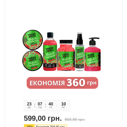
23
07
40
47
10
дн
год
хв
сек
шт
599,00
грн.
958,90
грн.
-
38
%
Економія
359,90
грн.