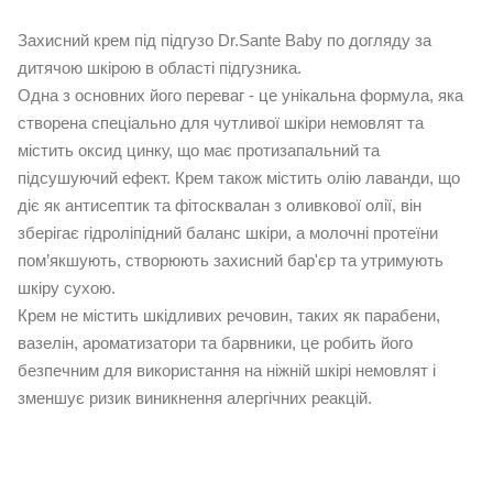
Захисний крем під підгузо Dr.Sante Baby по догляду за
дитячою шкірою в області підгузника.
Одна з основних його переваг - це унікальна формула, яка
створена спеціально для чутливої шкіри немовлят та
містить оксид цинку, що має протизапальний та
підсушуючий ефект. Крем також містить олію лаванди, що
діє як антисептик та фітосквалан з оливкової олії, він
зберігає гідроліпідний баланс шкіри, а молочні протеїни
пом’якшують, створюють захисний бар'єр та утримують
шкіру сухою.
Крем не містить шкідливих речовин, таких як парабени,
вазелін, ароматизатори та барвники, це робить його
безпечним для використання на ніжній шкірі немовлят і
зменшує ризик виникнення алергічних реакцій.