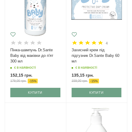
4
Пінка-шампунь Dr.Sante
Захисний крем під
Baby від маківки до п'ят
підгузник Dr.Sante Baby 60
300 мл
мл
є в наявності
є в наявності
152,15
грн.
135,15
грн.
179,00
грн.
159,00
грн.
-
15
%
-
15
%
КУПИТИ
КУПИТИ