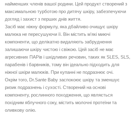
найменших членів вашої родини. Цей продукт створений з
максимальною турботою про дитячу шкіру, забезпечуючи
догляд і захист з перших днів життя.
Засіб має ніжну формулу, яка дбайливо очищує шкіру
малюка не пересушуючи її. Він містить м'які миючі
компоненти, що делікатно видаляють забруднення
залишаючи шкіру чистою і свіжою. Цей засіб не має
агресивних ПАРів і шкідливих речовин, таких як SLES, SLS,
парабенів і барвників, тому він ідеально підходить для
ніжної шкіри малюків. При купанні не подразнює очі.
Окрім того, Dr.Sante Baby заспокоює шкіру та зменшує
ризик подразнень і сухості. Створений на основі
компоненту, рослинного походження, що являється
похідним яблучного соку, містить молочні протеїни та
оливкову олію.