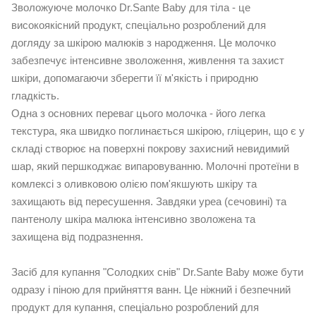
Зволожуюче молочко Dr.Sante Baby для тіла - це
високоякісний продукт, спеціально розроблений для
догляду за шкірою малюків з народження. Це молочко
забезпечує інтенсивне зволоження, живлення та захист
шкіри, допомагаючи зберегти її м'якість і природню
гладкість.
Одна з основних переваг цього молочка - його легка
текстура, яка швидко поглинається шкірою, гліцерин, що є у
складі створює на поверхні покрову захисний невидимий
шар, який першкоджає випаровуванню. Молочні протеїни в
комлексі з оливковою олією пом'якшують шкіру та
захищають від пересушення. Завдяки уреа (сечовині) та
пантенолу шкіра малюка інтенсивно зволожена та
захищена від подразнення.
Засіб для купання "Солодких снів" Dr.Sante Baby може бути
одразу і піною для прийняття ванн. Це ніжний і безпечний
продукт для купання, спеціально розроблений для