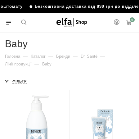
оштомату
🔥 Безкоштовна доставка від 899 грн до відділен
0
Baby
—
—
—
—
Головна
Каталог
Бренди
Dr. Santé
—
Лінії продукції
Baby
ФІЛЬТР