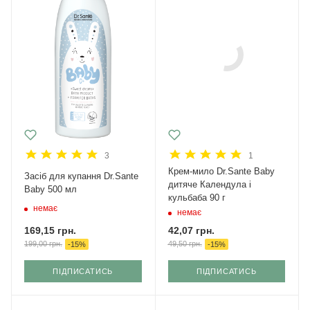
3
1
Крем-мило Dr.Sante Baby
Засіб для купання Dr.Sante
дитяче Календула і
Baby 500 мл
кульбаба 90 г
немає
немає
169,15
грн.
42,07
грн.
199,00
грн.
49,50
грн.
-
15
%
-
15
%
ПІДПИСАТИСЬ
ПІДПИСАТИСЬ