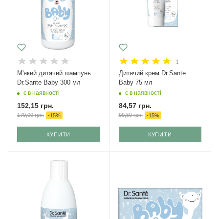
1
М'який дитячий шампунь
Дитячий крем Dr.Sante
Dr.Sante Baby 300 мл
Baby 75 мл
є в наявності
є в наявності
152,15
грн.
84,57
грн.
179,00
грн.
99,50
грн.
-
15
%
-
15
%
КУПИТИ
КУПИТИ