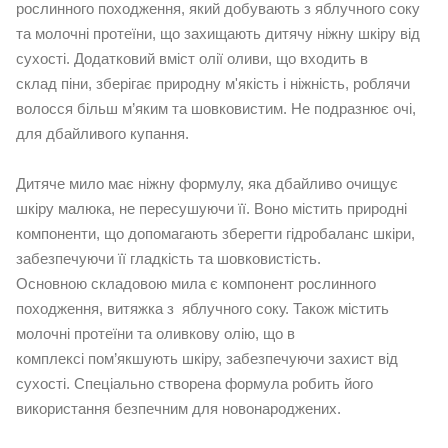
рослинного походження, який добувають з яблучного соку
та молочні протеїни, що захищають дитячу ніжну шкіру від
сухості. Додатковий вміст олії оливи, що входить в
склад піни, зберігає природну м'якість і ніжність, роблячи
волосся більш м’яким та шовковистим. Не подразнює очі,
для дбайливого купання.
Дитяче мило має ніжну формулу, яка дбайливо очищує
шкіру малюка, не пересушуючи її. Воно містить природні
компоненти, що допомагають зберегти гідробаланс шкіри,
забезпечуючи її гладкість та шовковистість.
Основною складовою мила є компонент рослинного
походження, витяжка з яблучного соку. Також містить
молочні протеїни та оливкову олію, що в
комплексі пом’якшують шкіру, забезпечуючи захист від
сухості. Спеціально створена формула робить його
використання безпечним для новонароджених.