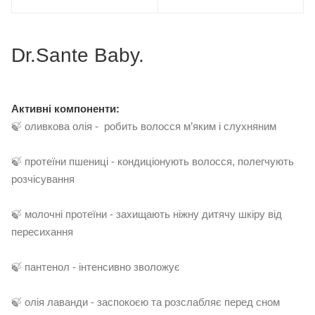
Dr.Sante Baby.
Активні компоненти:
🍃 оливкова олія - робить волосся м’яким і слухняним
🍃 протеїни пшениці - кондиціонують волосся, полегчують
розчісування
🍃 молочні протеїни - захищають ніжну дитячу шкіру від
пересихання
🍃 пантенол - інтенсивно зволожує
🍃 олія лаванди - заспокоєю та розслабляє перед сном