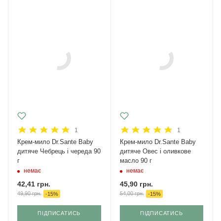
1
1
Крем-мило Dr.Sante Baby
Крем-мило Dr.Sante Baby
дитяче Чебрець і череда 90
дитяче Овес і оливкове
г
масло 90 г
немає
немає
42,41
грн.
45,90
грн.
49,90
грн.
54,00
грн.
-
15
%
-
15
%
ПІДПИСАТИСЬ
ПІДПИСАТИСЬ