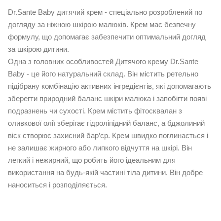
Dr.Sante Baby дитячий крем - спеціально розроблений по
догляду за ніжною шкірою малюків. Крем має безпечну
формулу, що допомагає забезпечити оптимальний догляд
за шкірою дитини.
Одна з головних особливостей Дитячого крему Dr.Sante
Baby - це його натуральний склад. Він містить ретельно
підібрану комбінацію активних інгредієнтів, які допомагають
зберегти природний баланс шкіри малюка і запобігти появі
подразнень чи сухості. Крем містить фітосквалан з
оливкової олії зберігає гідроліпідний баланс, а бджолиний
віск створює захисний бар’єр. Крем швидко поглинається і
не залишає жирного або липкого відчуття на шкірі. Він
легкий і нежирний, що робить його ідеальним для
використання на будь-якій частині тіла дитини. Він добре
наноситься і розподіляється.