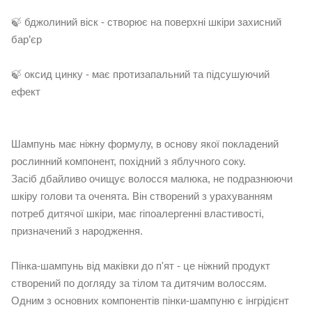
🍃 бджолиний віск - створює на поверхні шкіри захисний
бар’єр
🍃 оксид цинку - має протизапальний та підсушуючий
ефект
Шампунь має ніжну формулу, в основу якої покладений
рослинний компонент, похідний з яблучного соку.
Засіб дбайливо очищує волосся малюка, не подразнюючи
шкіру голови та оченята. Він створений з урахуванням
потреб дитячої шкіри, має гіпоалергенні властивості,
призначений з народження.
Пінка-шампунь від маківки до п'ят - це ніжний продукт
створений по догляду за тілом та дитячим волоссям.
Одним з основних компонентів пінки-шампуню є інгрідієнт