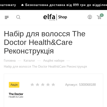
о поштомату
🔥 Безкоштовна доставка від 899 грн до відді
0
Набір для волосся The
Doctor Health&Care
Реконструкція
—
—
—
Головна
Каталог
Акційні набори
Набір для волосся The Doctor Health&Care Реконструкція
Артикул:
5300068188
Акція