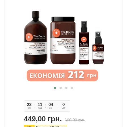
23
11
04
52
0
дн
год
хв
сек
шт
449,00
грн.
660,90
грн.