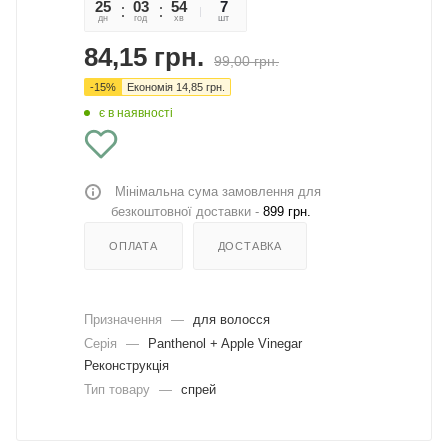
25
03
54
33
7
дн
год
хв
сек
шт
84,15
грн.
99,00
грн.
-
15
%
Економія
14,85
грн.
є в наявності
Мінімальна сума замовлення для
безкоштовної доставки -
899 грн.
ОПЛАТА
ДОСТАВКА
Призначення
—
для волосся
Серія
—
Panthenol + Apple Vinegar
Реконструкція
Тип товару
—
спрей