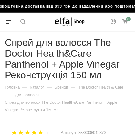
коштовна доставка від 899 грн до відділення або поштома
0
Спрей для волосся The
Doctor Health&Care
Panthenol + Apple Vinegar
Реконструкція 150 мл
—
—
—
Головна
Каталог
Бренди
The Doctor Health & Care
—
—
Для волосся
Спрей для волосся The Doctor Health&Care Panthenol + Apple
Vinegar Реконструкція 150 мл
Артикул:
8588006042870
1