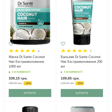
4
7
Маска Dr.Sante Coconut
Бальзам Dr.Sante Coconut
Hair Екстразволоження
Hair Екстразволоження 200
1000 мл
мл
є в наявності
є в наявності
339,15
грн.
109,65
грн.
399,00
грн.
129,00
грн.
-
15
%
-
15
%
КУПИТИ
КУПИТИ