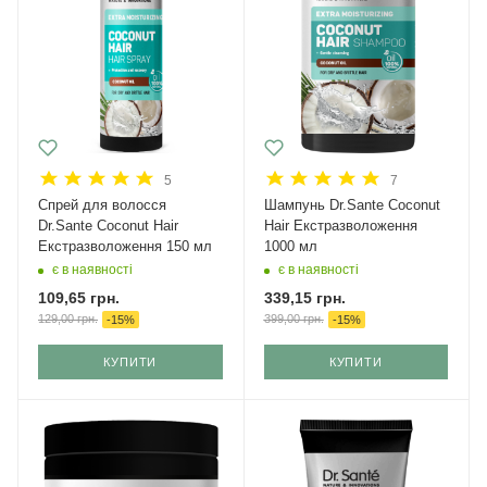
5
7
Спрей для волосся
Шампунь Dr.Sante Coconut
Dr.Sante Coconut Hair
Hair Екстразволоження
Екстразволоження 150 мл
1000 мл
є в наявності
є в наявності
109,65
грн.
339,15
грн.
129,00
грн.
399,00
грн.
-
15
%
-
15
%
КУПИТИ
КУПИТИ