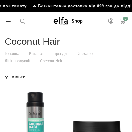
о поштомату
🔥 Безкоштовна доставка від 899 грн до відді
0
Coconut Hair
—
—
—
—
Головна
Каталог
Бренди
Dr. Santé
—
Лінії продукції
Coconut Hair
ФІЛЬТР