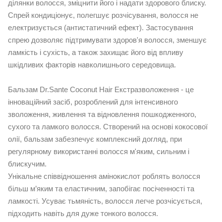
ділянки волосся, зміцнити його і надати здорового блиску.
Спрей кондиціонує, полегшує розчісування, волосся не
електризується (антистатичний ефект). Застосування
спрею дозволяє підтримувати здоров'я волосся, зменшує
ламкість і сухість, а також захищає його від впливу
шкідливих факторів навколишнього середовища.
Бальзам Dr.Sante Coconut Hair Екстразволоження - це
інноваційний засіб, розроблений для інтенсивного
зволоження, живлення та відновлення пошкодженного,
сухого та ламкого волосся. Створений на основі кокосової
олії, бальзам забезпечує комплексний догляд, при
регулярному використанні волосся м'яким, сильним і
блискучим.
Унікальне співвідношення амінокислот роблять волосся
більш м’яким та еластичним, запобігає посіченності та
ламкості. Усуває тьмяність, волосся легче розчісується,
підходить навіть для дуже тонкого волосся.