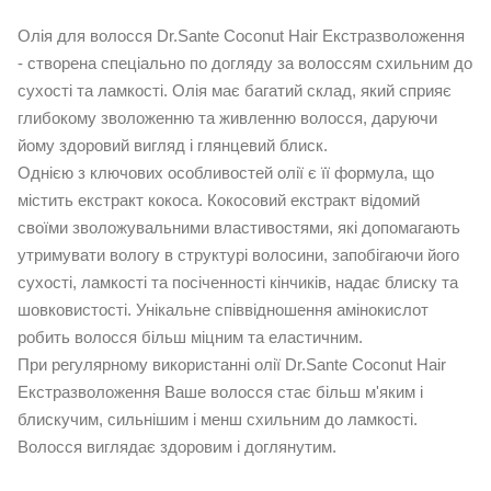
Олія для волосся Dr.Sante Coconut Hair Екстразволоження
- створена спеціально по догляду за волоссям схильним до
сухості та ламкості. Олія має багатий склад, який сприяє
глибокому зволоженню та живленню волосся, даруючи
йому здоровий вигляд і глянцевий блиск.
Однією з ключових особливостей олії є її формула, що
містить екстракт кокоса. Кокосовий екстракт відомий
своїми зволожувальними властивостями, які допомагають
утримувати вологу в структурі волосини, запобігаючи його
сухості, ламкості та посіченності кінчиків, надає блиску та
шовковистості. Унікальне співвідношення амінокислот
робить волосся більш міцним та еластичним.
При регулярному використанні олії Dr.Sante Coconut Hair
Екстразволоження Ваше волосся стає більш м'яким і
блискучим, сильнішим і менш схильним до ламкості.
Волосся виглядає здоровим і доглянутим.