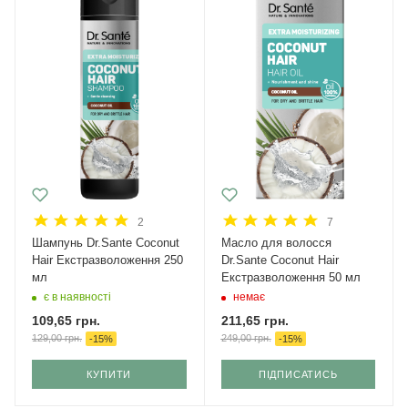
2
7
Шампунь Dr.Sante Coconut
Масло для волосся
Hair Екстразволоження 250
Dr.Sante Coconut Hair
мл
Екстразволоження 50 мл
є в наявності
немає
109,65
грн.
211,65
грн.
129,00
грн.
249,00
грн.
-
15
%
-
15
%
КУПИТИ
ПІДПИСАТИСЬ