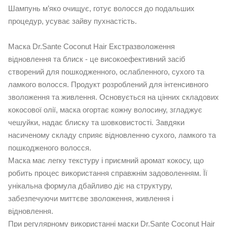
Шампунь м’яко очищує, готує волосся до подальших
процедур, усуває зайву пухнастість.
Маска Dr.Sante Coconut Hair Екстразволоження
відновлення та блиск - це високоефективний засіб
створений для пошкодженного, ослабленного, сухого та
ламкого волосся. Продукт розроблений для інтенсивного
зволоження та живлення. Основується на цінних складових
кокосової олії, маска огортає кожну волосину, згладжує
чешуйки, надає блиску та шовковистості. Завдяки
насиченому складу сприяє відновленню сухого, ламкого та
пошкодженого волосся.
Маска має легку текстуру і приємний аромат кокосу, що
робить процес використання справжнім задоволенням. Її
унікальна формула дбайливо діє на структуру,
забезпечуючи миттєве зволоження, живлення і
відновлення.
При регулярному використанні маски Dr.Sante Coconut Hair