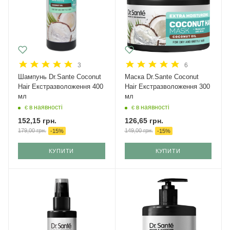
3
6
Шампунь Dr.Sante Coconut
Маска Dr.Sante Coconut
Hair Екстразволоження 400
Hair Екстразволоження 300
мл
мл
є в наявності
є в наявності
152,15
грн.
126,65
грн.
179,00
грн.
149,00
грн.
-
15
%
-
15
%
КУПИТИ
КУПИТИ