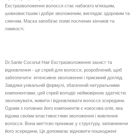
Екстразволоження волосся стає набагато м'якішим,
шовковистішим і добре зволоженим, виглядає здоровим та
сяючим. Маска запобігає появі посічених кінчиків та
ламкості.
Dr.Sante Coconut Hair Екстразволоження захист та
відновлення - це спрей для волосся, розроблений, щоб
забезпечити інтенсивне зволоження і приємний догляд.
Завдяки унікальній формулі, збагаченій натуральними
компонентами, цей спрей володіє неймовірною здатністю
зволожувати, живити і відновлювати волосся зсередини.
Одним з головних його компонентів є кокосова олія, яка
відома своїми властивостями зволоження і живлення
волосся. Вона миттєво проникає у структуру, заповнюючи
його зсередини, Це допомагає відновити пошкоджені