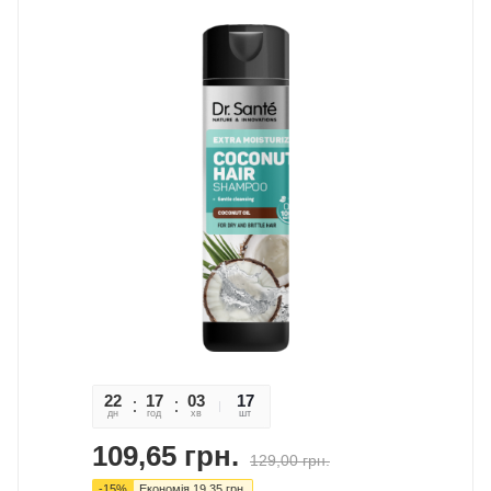
22
17
03
56
17
дн
год
хв
сек
шт
109,65
грн.
129,00
грн.
-
15
%
Економія
19,35
грн.