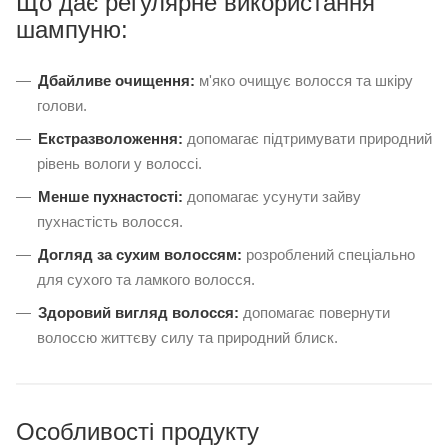
Що дає регулярне використання
шампуню:
Дбайливе очищення:
м'яко очищує волосся та шкіру
голови.
Екстразволоження:
допомагає підтримувати природний
рівень вологи у волоссі.
Менше пухнастості:
допомагає усунути зайву
пухнастість волосся.
Догляд за сухим волоссям:
розроблений спеціально
для сухого та ламкого волосся.
Здоровий вигляд волосся:
допомагає повернути
волоссю життєву силу та природний блиск.
Особливості продукту