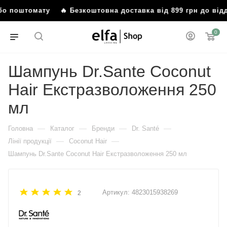
 або поштомату
🔥 Безкоштовна доставка від 899 грн до ві
0
Шампунь Dr.Sante Coconut
Hair Екстразволоження 250
мл
—
—
—
—
Головна
Каталог
Бренди
Dr. Santé
—
—
Лінії продукції
Coconut Hair
Шампунь Dr.Sante Coconut Hair Екстразволоження 250 мл
Артикул:
4823015938269
2