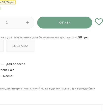
ія
59,85
грн.
і
КУПИТИ
на сума замовлення для безкоштовної доставки -
899 грн.
ДОСТАВКА
—
для волосся
onut Hair
—
маска
льки для інтернет-магазину й може відрізнятись від цін в роздрібних