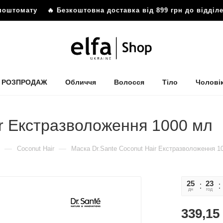
мату
🔥 Безкоштовна доставка від 899 грн до відділення а
РОЗПРОДАЖ
Обличчя
Волосся
Тіло
Чолові
ir Екстразволоження 1000 мл
—
—
Coconut Hair
Маска Dr.Sante Coconut Hair Екстразволоження 1
25
23
дн
год
339,15