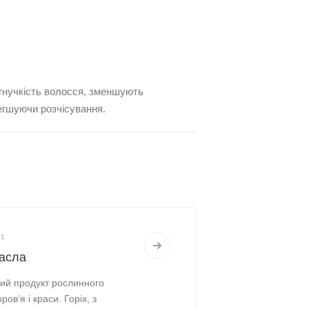
гнучкість волосся, зменшують
олегшуючи розчісування.
21
масла
ий продукт рослинного
в’я і краси. Горіх, з