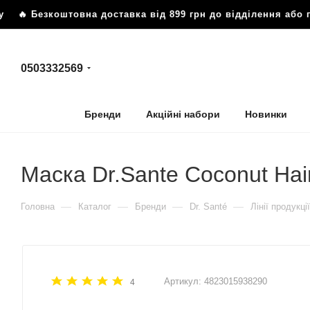
зкоштовна доставка від 899 грн до відділення або пошто
0503332569
Бренди
Акційні набори
Новинки
Маска Dr.Sante Coconut Ha
—
—
—
—
Головна
Каталог
Бренди
Dr. Santé
Лінії продукції
Артикул:
4823015938290
4