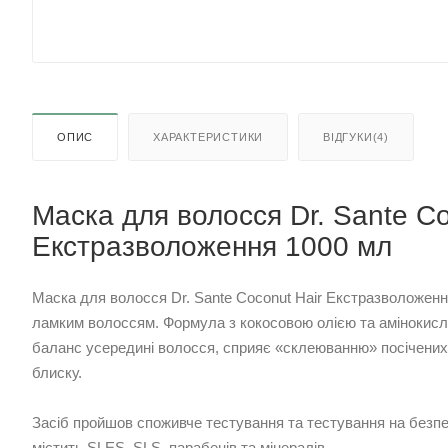
ОПИС
ХАРАКТЕРИСТИКИ
ВІДГУКИ(4)
Маска для волосся Dr. Sante Co
Екстразволоження 1000 мл
Маска для волосся Dr. Sante Coconut Hair Екстразволоженн
ламким волоссям. Формула з кокосовою олією та амінокисл
баланс усередині волосся, сприяє «склеюванню» посічених 
блиску.
Засіб пройшов споживче тестування та тестування на безпек
містить SLES, SLS, парабенів та мінералів.