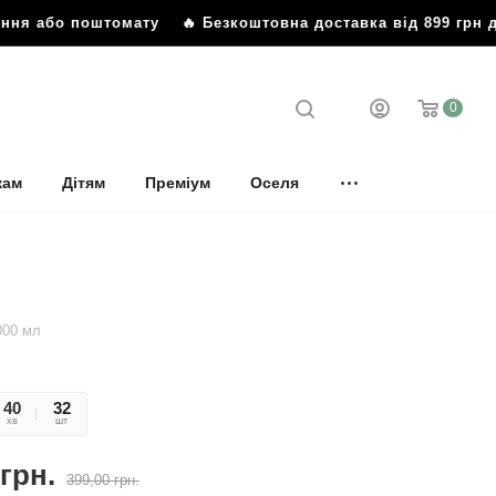
бо поштомату
🔥 Безкоштовна доставка від 899 грн до від
0
кам
Дітям
Преміум
Оселя
000 мл
40
43
32
хв
сек
шт
грн.
399,00
грн.