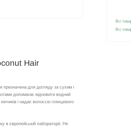
Всі това
Всі това
conut Hair
я призначена для догляду за сухим і
отами допомагає відновити водний
кінчиків і надає волоссю глянцевого
у в європейській лабораторії. Не