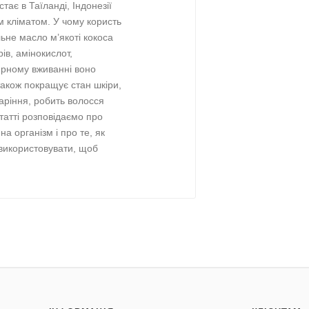
тає в Таїланді, Індонезії
им кліматом. У чому користь
ьне масло м’якоті кокоса
ів, амінокислот,
ярному вживанні воно
також покращує стан шкіри,
таріння, робить волосся
статті розповідаємо про
а організм і про те, як
 використовувати, щоб