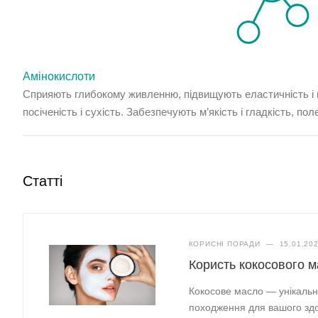
Амінокислоти
Сприяють глибокому живленню, підвищують еластичність і 
посіченість і сухість. Забезпечують м’якість і гладкість, п
Статті
КОРИСНІ ПОРАДИ
—
15.01.20
Користь кокосового 
Кокосове масло — унікальн
походження для вашого здоро