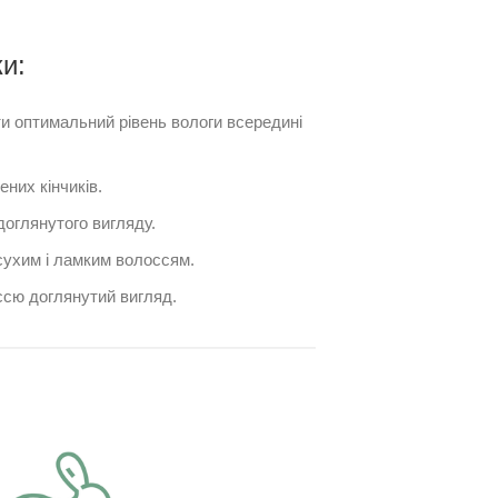
и:
и оптимальний рівень вологи всередині
них кінчиків.
оглянутого вигляду.
сухим і ламким волоссям.
сю доглянутий вигляд.