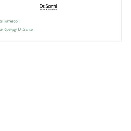
ри категорії
ри бренду Dr.Sante