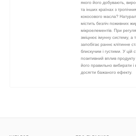
якого його добувають, вирос
та інших країнах з тропічн
кокосового масла? Натурал
містить безліч поживних жир
мікроелементів. При регул
зміцнює імунну систему, а 
запобігає раннє клітинне с
блискучим і густими. У цій 
позитивний вплив продукту н
його правильно вибирати і
досягти бажаного ефекту.