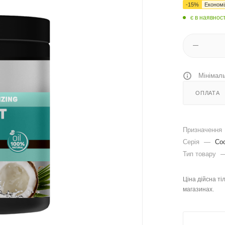
-
15
%
Економ
є в наявност
Мінімаль
ОПЛАТА
Призначення
Серія
—
Coc
Тип товару
Ціна дійсна ті
магазинах.