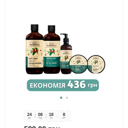
24
08
18
29
0
дн
год
хв
сек
шт