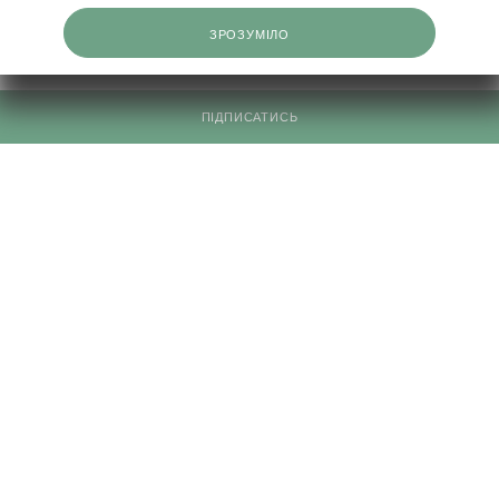
ІНФОРМАЦІЯ
ЗРОЗУМІЛО
КЛІЄНТАМ
ПІДПИСАТИСЬ
0503332569
info@elfashop.ua
03148, місто Київ, вул. Івана Дзюби, 9