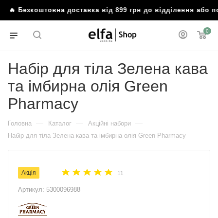
Безкоштовна доставка від 899 грн до відділення або пошт
0
Набір для тіла Зелена кава
та імбирна олія Green
Pharmacy
—
—
—
Головна
Каталог
Акційні набори
Набір для тіла Зелена кава та імбирна олія Green Pharmacy
Акція
11
Артикул:
5300096988