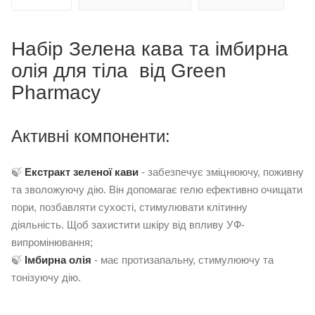
Набір Зелена кава та імбирна
олія для тіла від Green
Pharmacy
Активні компоненти:
🍃
Е
кстракт
зеленої кави
- забезпечує зміцнюючу, поживну
та зволожуючу дію. Він допомагає гелю ефективно очищати
пори, позбавляти сухості, стимулювати клітинну
діяльність. Щоб захистити шкіру від впливу УФ-
випромінювання;
🍃
Імбирна олія
- має протизапальну, стимулюючу та
тонізуючу дію.