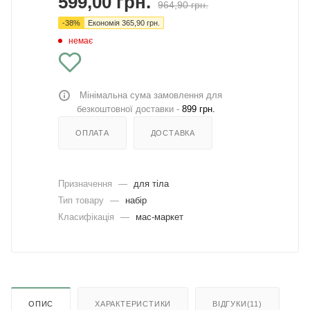
599,00
грн.
964,90
грн.
-
38
%
Економія
365,90
грн.
немає
Мінімальна сума замовлення для
безкоштовної доставки -
899 грн.
ОПЛАТА
ДОСТАВКА
Призначення
—
для тіла
Тип товару
—
набір
Класифікація
—
мас-маркет
ОПИС
ХАРАКТЕРИСТИКИ
ВІДГУКИ(11)