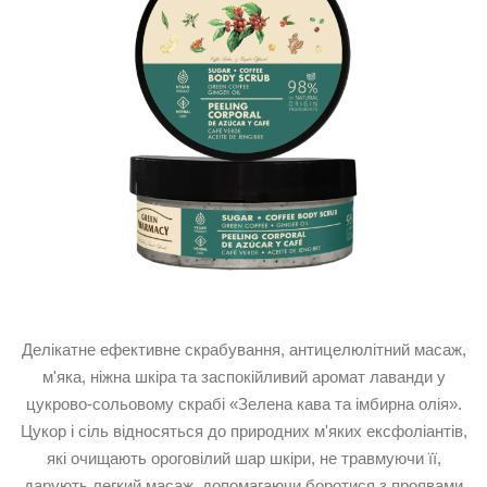
Делікатне ефективне скрабування, антицелюлітний масаж,
м'яка, ніжна шкіра та заспокійливий аромат лаванди у
цукрово-сольовому скрабі «Зелена кава та імбирна олія».
Цукор і сіль відносяться до природних м'яких ексфоліантів,
які очищають ороговілий шар шкіри, не травмуючи її,
дарують легкий масаж, допомагаючи боротися з проявами