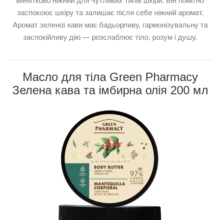
винятково ніжний для чутливих типів шкіри. Він помітно
заспокоює шкіру та залишає після себе ніжний аромат.
Аромат зеленої кави має бадьорливу, гармонізувальну та
заспокійливу дію — розслаблює тіло, розум і душу.
Масло для тіла Green Pharmacy
Зелена кава та імбирна олія 200 мл