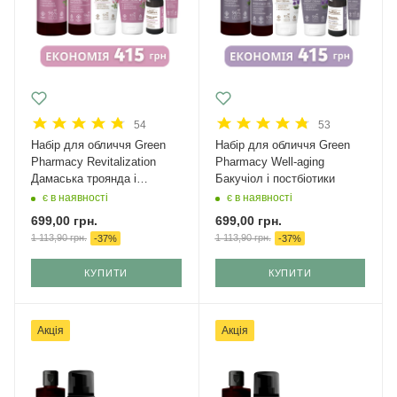
54
53
Набір для обличчя Green
Набір для обличчя Green
Рharmacy Revitalization
Рharmacy Well-aging
Дамаська троянда і
Бакучіол і постбіотики
кераміди
є в наявності
є в наявності
699,00
грн.
699,00
грн.
1 113,90
грн.
1 113,90
грн.
-
37
%
-
37
%
КУПИТИ
КУПИТИ
Акція
Акція