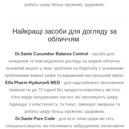
робить шкіру більш пружною, здоровою.
Найкращі засоби для догляду за
обличчям
Dr.Sante Cucumber Balance Control
- засоби для
очищення та повсякденного догляду за шкірою обличчя,
основний акцент у яких зроблено на боротьбу з основними
проблемами жирної шкіри та виражений матувальний ефект.
Elfa Pharm Hyaluron5 MED
- для надглибокого зволоження
тривалістю до 72 годин! Всі продукти комплексу містять
п'ять видів гіалуронових кислот, які зволожують шкіру,
підвищує її еластичність та тонус, зменшує зморшки та
робить шкіру більш пружною, здоровою.
Dr.Sante Pure Cоde
- для всіх типів шкіри містить
спеціальні міцели, які поглинають забруднення, включаючи