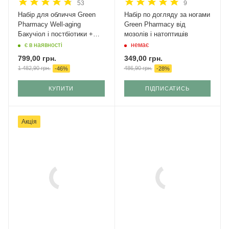
53
9
Набір для обличчя Green
Набір по догляду за ногами
Рharmacy Well-aging
Green Pharmacy від
Бакучіол і постбіотики +
мозолів і натоптишів
крем з SPF 50
є в наявності
немає
799,00
грн.
349,00
грн.
1 482,90
грн.
486,90
грн.
-
46
%
-
28
%
КУПИТИ
ПІДПИСАТИСЬ
Акція