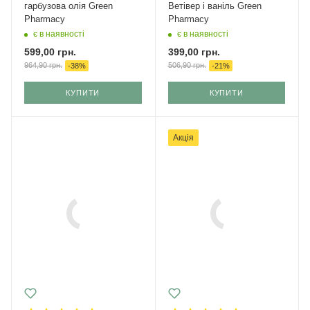
гарбузова олія Green
Ветівер і ваніль Green
Pharmacy
Pharmacy
є в наявності
є в наявності
599,00
грн.
399,00
грн.
964,90
грн.
506,90
грн.
-
38
%
-
21
%
КУПИТИ
КУПИТИ
Акція