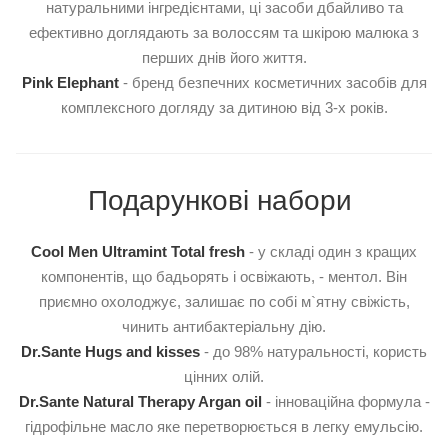
натуральними інгредієнтами, ці засоби дбайливо та
ефективно доглядають за волоссям та шкірою малюка з
перших днів його життя.
Pink Elephant
- бренд безпечних косметичних засобів для
комплексного догляду за дитиною від 3-х років.
Подарункові набори
Cool Men Ultramint Total fresh
- у складі один з кращих
компонентів, що бадьорять і освіжають, - ментол. Він
приємно охолоджує, залишає по собі м`ятну свіжість,
чинить антибактеріальну дію.
Dr.Sante Hugs and kisses
- до 98% натуральності, користь
цінних олій.
Dr.Sante Natural Therapy Argan oil
- інноваційна формула -
гідрофільне масло яке перетворюється в легку емульсію.