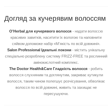
Догляд за кучерявим волоссям
O'Herbal для кучерявого волосся
- надати волоссю
красивих завитків, наситити їх вологою та наповнити
сяйвом допоможе набір «М'якість по всій довжині».
Salon Professional Ідеальні локони
- містить унікальну
спеціально розроблену систему FRIZZ-FREE та рослинний
амінокислотний комплекс.
The Doctor Health&Care Гладкість волосся
- робить
волосся слухняним та доглянутим, закриває кутикули
волосся, таким чином полегшує розчісування, обволікає
волосся по всій довжині, живить та захищає не
пересушуючи.