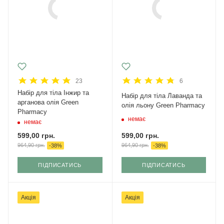
23
6
Набір для тіла Інжир та
Набір для тіла Лаванда та
арганова олія Green
олія льону Green Pharmacy
Pharmacy
немає
немає
599,00
грн.
599,00
грн.
964,90
грн.
964,90
грн.
-
38
%
-
38
%
ПІДПИСАТИСЬ
ПІДПИСАТИСЬ
Акція
Акція