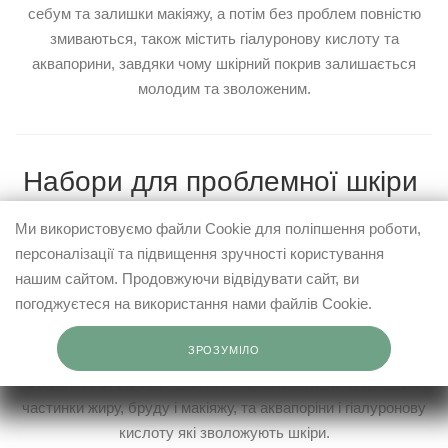
себум та залишки макіяжу, а потім без проблем повністю
змиваються, також містить гіалуронову кислоту та
аквапорини, завдяки чому шкірний покрив залишається
молодим та зволоженим.
Набори для проблемної шкіри
Ми використовуємо файли Cookie для поліпшення роботи,
Dr.Sante Simply Clean
- ефективно бореться з проявами
персоналізації та підвищення зручності користування
акне, висипанням на шкірі різного характеру.
нашим сайтом. Продовжуючи відвідувати сайт, ви
Dr.Sante Cucumber Balance Control
- засоби для
погоджуєтеся на використання нами файлів Cookie.
очищення та повсякденного догляду за шкірою обличчя,
основний акцент у яких зроблено на боротьбу з основними
ЗРОЗУМІЛО
проблемами жирної шкіри та виражений матувальний ефект.
Dr.Sante Pure Cоde
- містить міцели які легко видаляють
частинки жиру, бруду і макіяжу, та аквапоріни і гіалуронову
кислоту які зволожують шкіри.