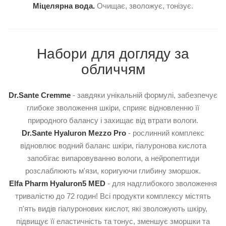
Міцелярна вода
.
Очищає, зволожує, тонізує.
Набори для догляду за
обличчям
Dr.Sante Cremme
- завдяки унікальній формулі, забезпечує
глибоке зволоження шкіри, сприяє відновленню її
природного балансу і захищає від втрати вологи.
Dr.Sante Hyaluron Mezzo Pro
- рослинний комплекс
відновлює водний баланс шкіри, гіалуронова кислота
запобігає випаровуванню вологи, а нейропептиди
розслаблюють м'язи, коригуючи глибину зморшок.
Elfa Pharm Hyaluron5 MED
- для надглибокого зволоження
тривалістю до 72 годин! Всі продукти комплексу містять
п'ять видів гіалуронових кислот, які зволожують шкіру,
підвищує її еластичність та тонус, зменшує зморшки та