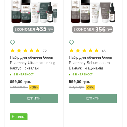
72
46
Набір для обличчя Green
Набір для обличчя Green
Рharmacy Ultramoisturizing
Рharmacy Sebum-control
Кактус і сквалан
Бамбук і ніацинамід
є в наявності
є в наявності
699,00
грн.
599,00
грн.
1 133,90
грн.
954,90
грн.
-
38
%
-
37
%
КУПИТИ
КУПИТИ
Новинка