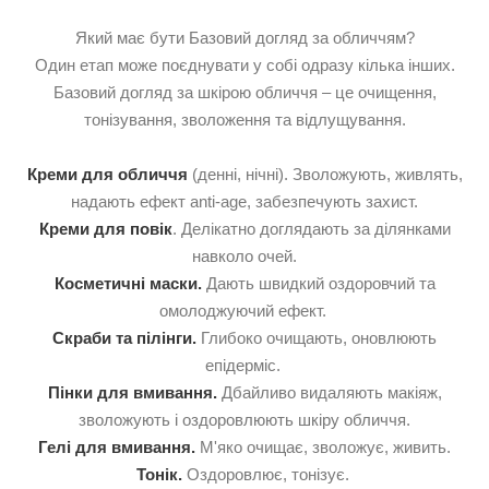
Який має бути Базовий догляд за обличчям?
Один етап може поєднувати у собі одразу кілька інших.
Базовий догляд за шкірою обличчя – це очищення,
тонізування, зволоження та відлущування.
Креми для обличчя
(денні, нічні). Зволожують, живлять,
надають ефект anti-age, забезпечують захист.
Креми для повік
. Делікатно доглядають за ділянками
навколо очей.
Косметичні маски.
Дають швидкий оздоровчий та
омолоджуючий ефект.
Скраби та пілінги.
Глибоко очищають, оновлюють
епідерміс.
Пінки для вмивання.
Дбайливо видаляють макіяж,
зволожують і оздоровлюють шкіру обличчя.
Гелі для вмивання.
М'яко очищає, зволожує, живить.
Тонік
.
Оздоровлює, тонізує.