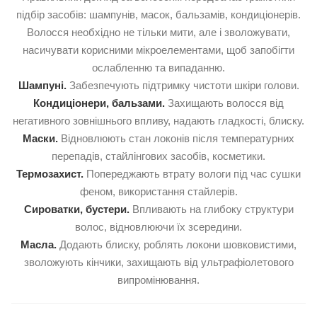
підбір засобів: шампунів, масок, бальзамів, кондиціонерів.
Волосся необхідно не тільки мити, але і зволожувати,
насичувати корисними мікроелементами, щоб запобігти
ослабленню та випаданню.
Шампуні
.
Забезпечують підтримку чистоти шкіри голови.
Кондиціонери, бальзами
.
Захищають волосся від
негативного зовнішнього впливу, надають гладкості, блиску.
Маски
.
Відновлюють стан локонів після температурних
перепадів, стайлінгових засобів, косметики.
Термозахист
.
Попереджають втрату вологи під час сушки
феном, використання стайлерів.
Сироватки, бустери
.
Впливають на глибоку структури
волос, відновлюючи їх зсередини.
Масла
.
Додають блиску, роблять локони шовковистими,
зволожують кінчики, захищають від ультрафіолетового
випромінювання.