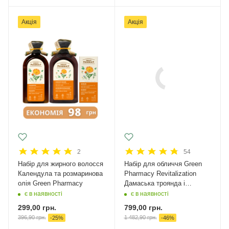
Акція
Акція
2
54
Набір для жирного волосся
Набір для обличчя Green
Календула та розмаринова
Рharmacy Revitalization
олія Green Pharmacy
Дамаська троянда і
кераміди + крем з SPF 50
є в наявності
є в наявності
299,00
грн.
799,00
грн.
396,90
грн.
1 482,90
грн.
-
25
%
-
46
%