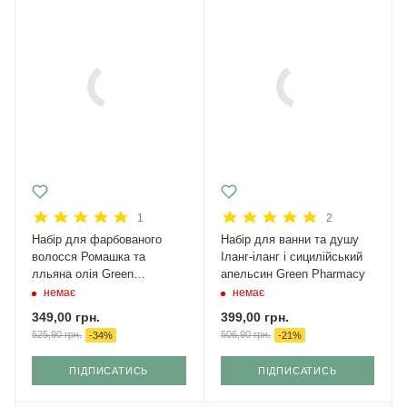
1
2
Набір для фарбованого
Набір для ванни та душу
волосся Ромашка та
Іланг-іланг і сицилійський
лльяна олія Green
апельсин Green Pharmacy
Pharmacy
немає
немає
349,00
грн.
399,00
грн.
525,90
грн.
506,90
грн.
-
34
%
-
21
%
ПІДПИСАТИСЬ
ПІДПИСАТИСЬ