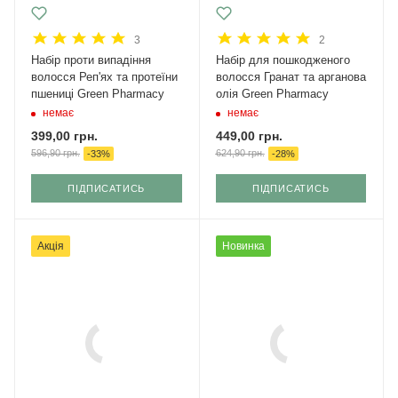
3
2
Набір проти випадіння
Набір для пошкодженого
волосся Реп'ях та протеїни
волосся Гранат та арганова
пшениці Green Pharmacy
олія Green Pharmacy
немає
немає
399,00
грн.
449,00
грн.
596,90
грн.
624,90
грн.
-
33
%
-
28
%
ПІДПИСАТИСЬ
ПІДПИСАТИСЬ
Акція
Новинка