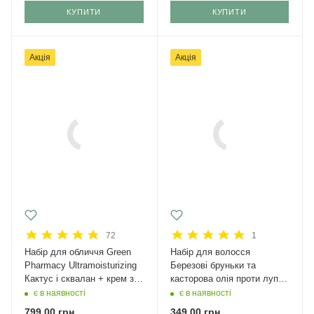
КУПИТИ
КУПИТИ
Акція
Акція
72
1
Набір для обличчя Green
Набір для волосся
Рharmacy Ultramoisturizing
Березові бруньки та
Кактус і сквалан + крем з
касторова олія проти лупи
SPF 50
Green Pharmacy
є в наявності
є в наявності
799,00
грн.
349,00
грн.