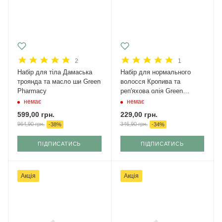
2
1
Набір для тіла Дамаська
Набір для нормального
троянда та масло ши Green
волосся Кропива та
Pharmacy
реп'яхова олія Green
Pharmacy
немає
немає
599,00
грн.
229,00
грн.
964,90
грн.
346,90
грн.
-
38
%
-
34
%
ПІДПИСАТИСЬ
ПІДПИСАТИСЬ
Акція
Акція