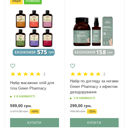
Акція
Новинка
2
2
Набір по догляду за ногами
Набір масажних олій для
Green Pharmacy з ефектом
тіла Green Pharmacy
дезодорування
є в наявності
є в наявності
599,00
грн.
299,00
грн.
1 074,00
грн.
456,90
грн.
-
44
%
-
35
%
КУПИТИ
КУПИТИ