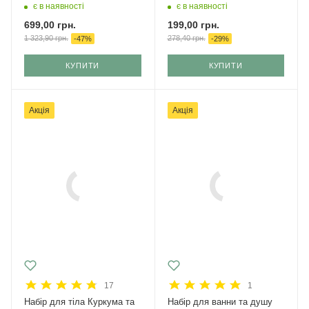
з SPF 50
Green Pharmacy
є в наявності
є в наявності
699,00
грн.
199,00
грн.
1 323,90
грн.
278,40
грн.
-
47
%
-
29
%
КУПИТИ
КУПИТИ
Акція
Акція
17
1
Набір для тіла Куркума та
Набір для ванни та душу