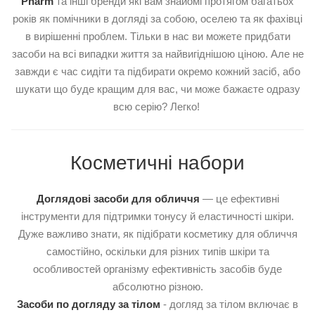
Pharm
та інші бренди які вам знайомі протягом багатьох
років як помічники в догляді за собою, оселею та як фахівці
в вирішенні проблем. Тільки в нас ви можете придбати
засоби на всі випадки життя за найвигіднішою ціною. Але не
завжди є час сидіти та підбирати окремо кожний засіб, або
шукати що буде кращим для вас, чи може бажаєте одразу
всю серію? Легко!
Косметичні набори
Доглядові засоби для обличчя
— це ефективні
інструменти для підтримки тонусу й еластичності шкіри.
Дуже важливо знати, як підібрати косметику для обличчя
самостійно, оскільки для різних типів шкіри та
особливостей організму ефективність засобів буде
абсолютно різною.
Засоби по догляду за тілом
- догляд за тілом включає в