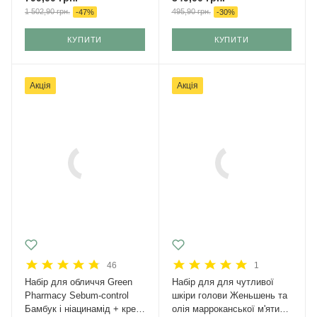
1 502,90
грн.
495,90
грн.
-
47
%
-
30
%
КУПИТИ
КУПИТИ
Акція
Акція
46
1
Набір для обличчя Green
Набір для для чутливої
Рharmacy Sebum-control
шкіри голови Женьшень та
Бамбук і ніацинамід + крем
олія марроканської м'яти