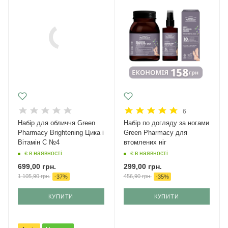
6
Набір для обличчя Green
Набір по догляду за ногами
Рharmacy Brightening Цика і
Green Pharmacy для
Вітамін С №4
втомлених ніг
є в наявності
є в наявності
699,00
грн.
299,00
грн.
1 105,90
грн.
456,90
грн.
-
37
%
-
35
%
КУПИТИ
КУПИТИ