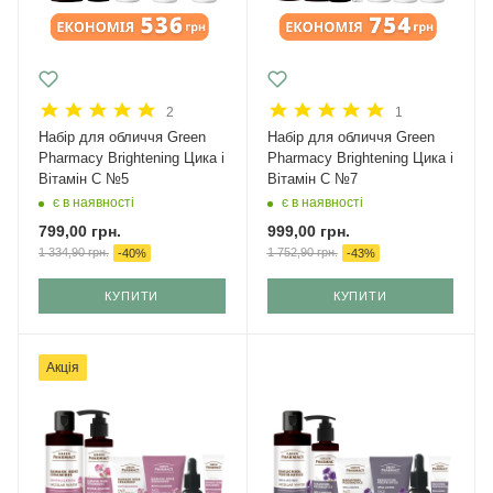
2
1
Набір для обличчя Green
Набір для обличчя Green
Рharmacy Brightening Цика і
Рharmacy Brightening Цика і
Вітамін С №5
Вітамін С №7
є в наявності
є в наявності
799,00
грн.
999,00
грн.
1 334,90
грн.
1 752,90
грн.
-
40
%
-
43
%
КУПИТИ
КУПИТИ
Акція