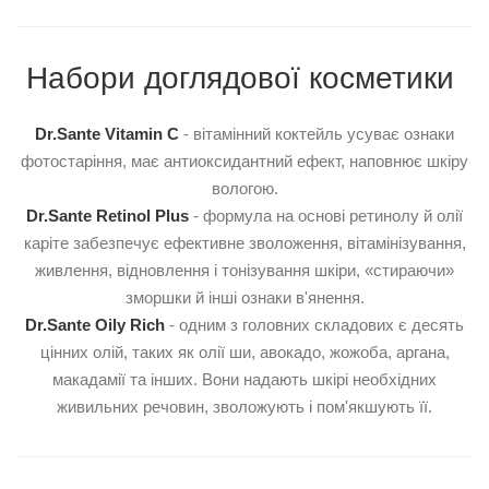
Набори доглядової косметики
Dr.Sante Vitamin C
- вітамінний коктейль усуває ознаки
фотостаріння, має антиоксидантний ефект, наповнює шкіру
вологою.
Dr.Sante Retinol Plus
- формула на основі ретинолу й олії
каріте забезпечує ефективне зволоження, вітамінізування,
живлення, відновлення і тонізування шкіри, «стираючи»
зморшки й інші ознаки в'янення.
Dr.Sante Oily Rich
- одним з головних складових є десять
цінних олій, таких як олії ши, авокадо, жожоба, аргана,
макадамії та інших. Вони надають шкірі необхідних
живильних речовин, зволожують і пом'якшують її.