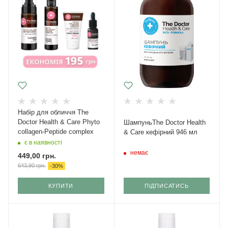
Набір для обличчя The
Doctor Health & Care Phyto
ШампуньThe Doctor Health
collagen-Peptide complex
& Care кефірний 946 мл
є в наявності
немає
449,00
грн.
643,90
грн.
-
30
%
КУПИТИ
ПІДПИСАТИСЬ