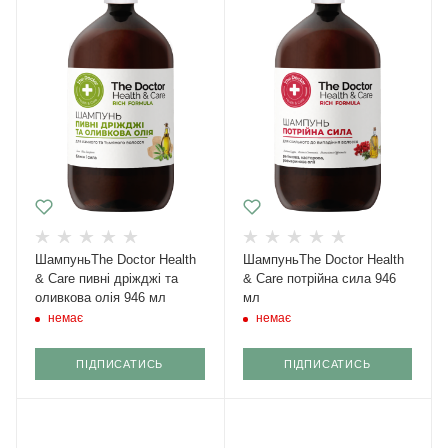
ШампуньThe Doctor Health
ШампуньThe Doctor Health
& Care пивні дріжджі та
& Care потрійна сила 946
оливкова олія 946 мл
мл
немає
немає
ПІДПИСАТИСЬ
ПІДПИСАТИСЬ