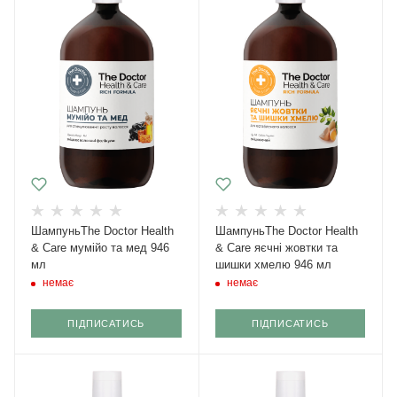
ШампуньThe Doctor Health
ШампуньThe Doctor Health
& Care мумійо та мед 946
& Care яєчні жовтки та
мл
шишки хмелю 946 мл
немає
немає
ПІДПИСАТИСЬ
ПІДПИСАТИСЬ