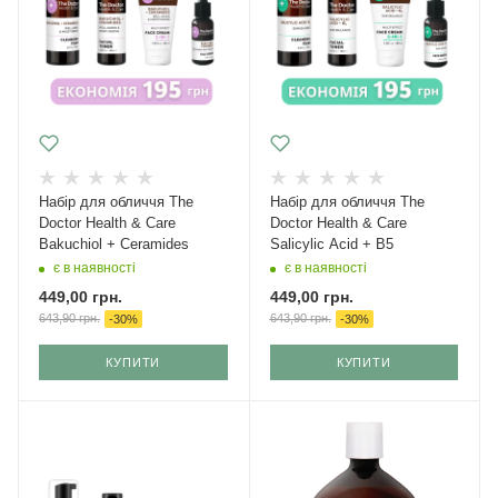
Набір для обличчя The
Набір для обличчя The
Doctor Health & Care
Doctor Health & Care
Bakuchiol + Ceramides
Salicylic Acid + B5
є в наявності
є в наявності
449,00
грн.
449,00
грн.
643,90
грн.
643,90
грн.
-
30
%
-
30
%
КУПИТИ
КУПИТИ