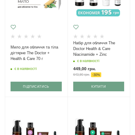
Набір для обличчя The
Мило для обличчя та тіла
Doctor Health & Care
дігтярне The Doctor +
Niacinamide + Zinc
Health & Care 70 г
є в наявності
449,00
грн.
є в наявності
643,90
грн.
-
30
%
ПІДПИСАТИСЬ
КУПИТИ