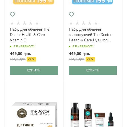
Набір для обличчя The
Набір для обличчя
Doctor Health & Care
зволожуючий The Doctor
Vitamin C
Health & Care Hyaluron
power
є в наявності
є в наявності
449,00
грн.
449,00
грн.
643,90
грн.
643,90
грн.
-
30
%
-
30
%
КУПИТИ
КУПИТИ