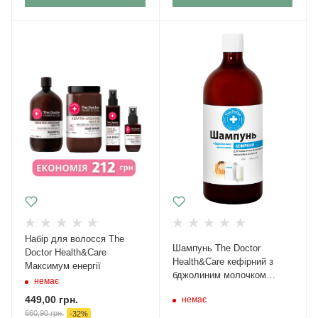
Набір для волосся The
Шампунь The Doctor
Doctor Health&Care
Health&Care кефірний з
Максимум енергії
бджолиним молочком
немає
живлення 1000 мл
449,00
грн.
немає
660,90
грн.
-
32
%