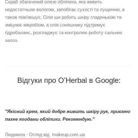
Скраб збагачений олією обліпихи, яка живить
недостатньою вологою, запобігає сухості та лущенню, а
також пом’якшує. Олія ши робить шкіру гладенькою та
зміцнює мікробіом, а олія соняшнику підтримує
гідробаланс, розгладжує та контролює роботу сальних
залоз.
Відгуки про O'Herbal в Google:
"Якісний крем, який добре живить шкіру рук, приємно
пахне ягодами обліпихи. Рекомендую."
Людмила · Огляд від makeup.com.ua