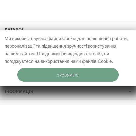
КАТАЛОГ
Ми використовуємо файли Cookie для поліпшення роботи,
АКЦІЇ
персоналізації та підвищення зручності користування
нашим сайтом. Продовжуючи відвідувати сайт, ви
БРЕНДИ
погоджуєтеся на використання нами файлів Cookie.
ЗРОЗУМІЛО
ПРО ELFASHOP
ІНФОРМАЦІЯ
КЛІЄНТАМ
0503332569