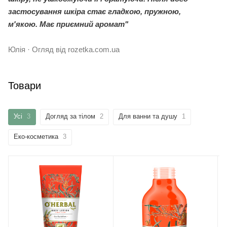
застосування шкіра стає гладкою, пружною,
м'якою. Має приємний аромат"
Юлія · Огляд від rozetka.com.ua
Товари
Усі
3
Догляд за тілом
2
Для ванни та душу
1
Еко-косметика
3