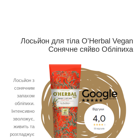
Лосьйон для тіла O'Herbal Vegan
Сонячне сяйво Обліпиха
Лосьйон з
сонячним
запахом
обліпихи.
Інтенсивно
зволожує,
живить та
розгладжує