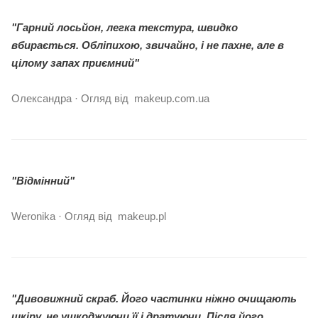
"Гарний лосьйон, легка текстура, швидко
вбирається. Обліпихою, звичайно, і не пахне, але в
цілому запах приємний"
Олександра · Огляд від makeup.com.ua
"Відмінний"
Weronika · Огляд від makeup.pl
"Дивовижний скраб. Його частинки ніжно очищають
шкіру, не ушкоджуючи її і дратуючи. Після його