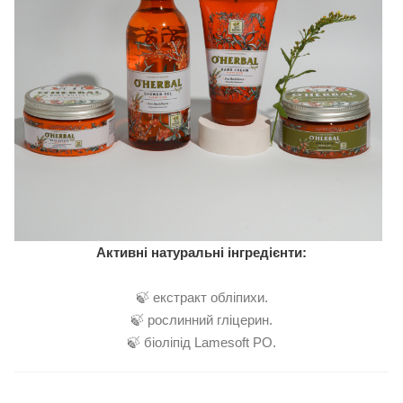
Активні натуральні інгредієнти:
🍃 екстракт обліпихи.
🍃 рослинний гліцерин.
🍃 біоліпід Lamesoft PO.