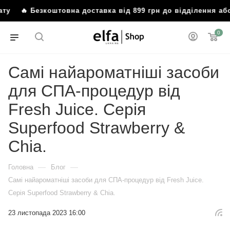
езкоштовна доставка від 899 грн до відділення або пошто
0
Самі найароматніші засоби
для СПА-процедур від
Fresh Juice. Серія
Superfood Strawberry &
Chia.
—
—
Головна
Блог
Самі найароматніші засоби для СПА-процедур від Fresh Juice.
Серія Superfood Strawberry & Chia.
23 листопада 2023 16:00