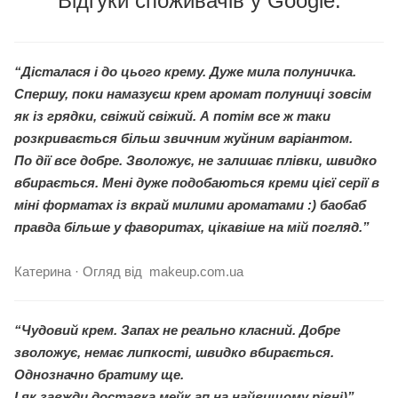
Відгуки споживачів у Google:
“Дісталася і до цього крему. Дуже мила полуничка.
Спершу, поки намазуєш крем аромат полуниці зовсім
як із грядки, свіжий свіжий. А потім все ж таки
розкривається більш звичним жуйним варіантом.
По дії все добре. Зволожує, не залишає плівки, швидко
вбирається. Мені дуже подобаються креми цієї серії в
міні форматах із вкрай милими ароматами :) баобаб
правда більше у фаворитах, цікавіше на мій погляд.”
Катерина · Огляд від makeup.com.ua
“Чудовий крем. Запах не реально класний. Добре
зволожує, немає липкості, швидко вбирається.
Однозначно братиму ще.
І як завжди доставка мейк ап на найвищому рівні)”