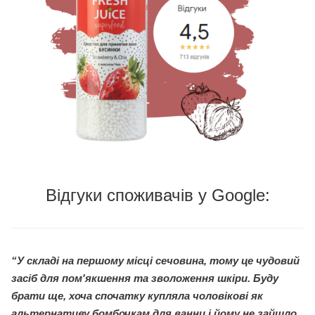
Відгуки споживачів у Google:
“У складі на першому місці сечовина, тому це чудовий
засіб для пом'якшення та зволоження шкіри. Буду
брати ще, хоча спочатку купляла чоловікові як
альтернативу бомбочкам для ванни і йому не зайшло,