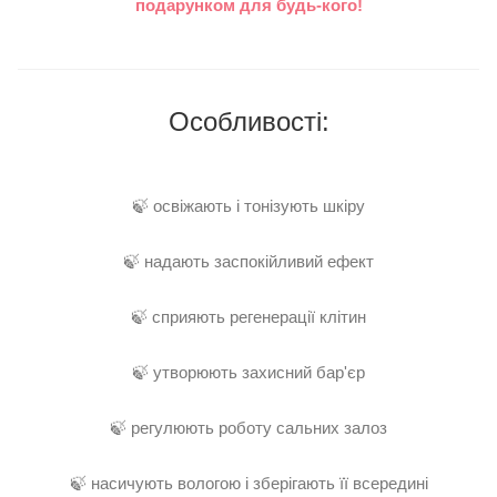
подарунком для будь-кого!
Особливості:
🍃 освіжають і тонізують шкіру
🍃 надають заспокійливий ефект
🍃 сприяють регенерації клітин
🍃 утворюють захисний бар'єр
🍃 регулюють роботу сальних залоз
🍃 насичують вологою і зберігають її всередині