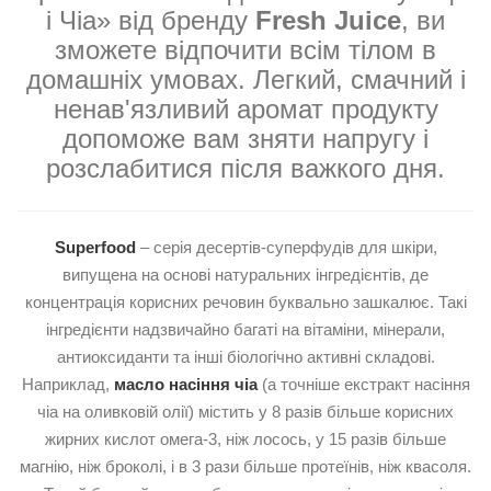
і Чіа» від бренду
Fresh Juice
, ви
зможете відпочити всім тілом в
домашніх умовах. Легкий, смачний і
ненав'язливий аромат продукту
допоможе вам зняти напругу і
розслабитися після важкого дня.
Superfood
– серія десертів-суперфудів для шкіри,
випущена на основі натуральних інгредієнтів, де
концентрація корисних речовин буквально зашкалює. Такі
інгредієнти надзвичайно багаті на вітаміни, мінерали,
антиоксиданти та інші біологічно активні складові.
Наприклад,
масло насіння чіа
(а точніше екстракт насіння
чіа на оливковій олії) містить у 8 разів більше корисних
жирних кислот омега-3, ніж лосось, у 15 разів більше
магнію, ніж броколі, і в 3 рази більше протеїнів, ніж квасоля.