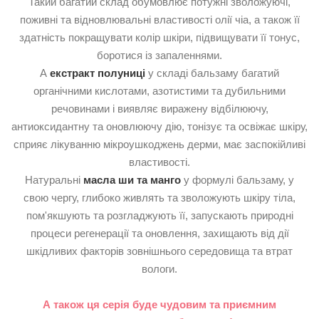
Такий багатий склад обумовлює потужні зволожуючі,
поживні та відновлювальні властивості олії чіа, а також її
здатність покращувати колір шкіри, підвищувати її тонус,
боротися із запаленнями.
А
екстракт полуниці
у складі бальзаму багатий
органічними кислотами, азотистими та дубильними
речовинами і виявляє виражену відбілюючу,
антиоксидантну та оновлюючу дію, тонізує та освіжає шкіру,
сприяє лікуванню мікроушкоджень дерми, має заспокійливі
властивості.
Натуральні
масла ши та манго
у формулі бальзаму, у
свою чергу, глибоко живлять та зволожують шкіру тіла,
пом'якшують та розгладжують її, запускають природні
процеси регенерації та оновлення, захищають від дії
шкідливих факторів зовнішнього середовища та втрат
вологи.
А також ця серія буде чудовим та приємним