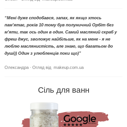
“Мені дуже сподобався, запах, як якщо хтось
пам'ятає, років 10 тому був полуничний Орбіт без
м'яти, так ось один в один. Самий масляний скраб у
фреш джус, зволожує найбільше, як на мене - я не
люблю маслянистість, але знаю, що багатьом до
душі)) Один з улюбленців поки що)”
Олександра · Огляд від makeup.com.ua
Сіль для ванн