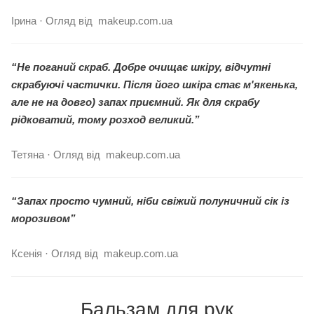
Ірина · Огляд від makeup.com.ua
“Не поганий скраб. Добре очищає шкіру, відчутні
скрабуючі частички. Після його шкіра стає м'якенька,
але не на довго) запах приємний. Як для скрабу
рідковатий, тому розход великий.”
Тетяна · Огляд від makeup.com.ua
“Запах просто чумний, ніби свіжий полуничний сік із
морозивом”
Ксенія · Огляд від makeup.com.ua
Бальзам для рук