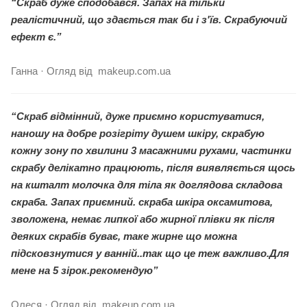
“Скраб дуже сподобався. Запах на тільки
реалістичний, що здається так би і з'їв. Скрабуючий
ефект є.”
Ганна · Огляд від makeup.com.ua
“Скраб відмінний, дуже приємно користуватися,
наношу на добре розігріту душем шкіру, скрабую
кожну зону по хвилини 3 масажними рухами, частинки
скрабу делікатно працюють, після виявляється щось
на кшталт молочка для тіла як доглядова складова
скраба. Запах приємний. скраба шкіра оксамитова,
зволожена, немає липкої або жирної плівки як після
деяких скрабів буває, таке жирне що можна
підсковзнутися у ванній..так що це теж важливо.Для
мене на 5 зірок.рекомендую”
Олеся · Огляд від makeup.com.ua