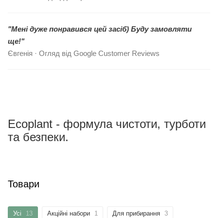
"Мені дуже понравився цей засіб) Буду замовляти
ще!"
Євгенія · Огляд від Google Customer Reviews
Ecoplant - формула чистоти, турботи
та безпеки.
Товари
Усі
13
Акційні набори
1
Для прибирання
3