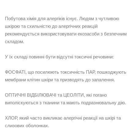
⠀
Побутова хімія для алергіків існує. Людям з чутливою
шкірою та схильністю до алергічних реакцій
рекомендується використовувати екозасоби з безпечним
складом.
⠀
У їх складі повинні бути відсутні токсичні речовини:
⠀
ФОСФАТІ, що посилюють токсичність ПАР, пошкоджують
мембрани клітин шкіри та призводять до запалення.
⠀
ОПТИЧНІ ВІДБІЛЮВАЧІ та ЦЕОЛІТИ, які погано
виполіскуються з тканини та мають подразнювальну дію.
⠀
ХЛОР, який часто викликає алергічні реакції на шкірі та
слизових оболонках.
⠀