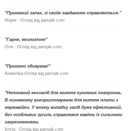
"Приємний запах, зі своїм завданням справляється."
Марія · Огляд від pampik.com
"Гарне, екологічне"
Оля · Огляд від pampik.com.
"Приємно здивував!"
Анжеліка Огляд від pampik.com
"Непоганий екозасіб для миття кухонних поверхонь.
В основному використовувала для миття плити з
нержавійки. У моєму випадку засіб дуже ефективний,
без особливих зусиль справлявся навіть із сильними
загрязненнями.
Алла · Огляд від pampik.com