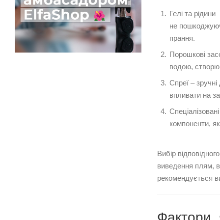
Гелі та рідини
не пошкоджуючи
прання.
Порошкові засо
водою, створю
Спреї – зручні
впливати на з
Спеціалізовані
компоненти, я
Вибір відповідног
виведення плям, в
рекомендується в
Фактори, 