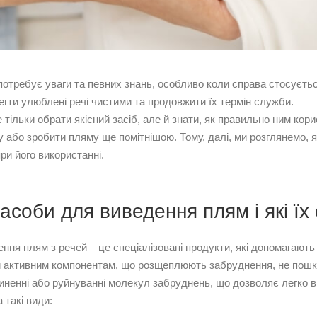
потребує уваги та певних знань, особливо коли справа стосуєт
гти улюблені речі чистими та продовжити їх термін служби.
 тільки обрати якісний засіб, але й знати, як правильно ним ко
 або зробити пляму ще помітнішою. Тому, далі, ми розглянемо, я
ри його використанні.
асоби для виведення плям і які їх
ння плям з речей – це спеціалізовані продукти, які допомагають
 активним компонентам, що розщеплюють забруднення, не пошкод
иненні або руйнуванні молекул забруднень, що дозволяє легко в
 такі види: