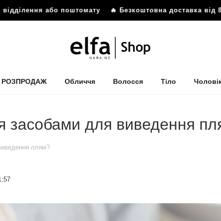
ення або поштомату
🔥 Безкоштовна доставка від 899 грн 
РОЗПРОДАЖ
Обличчя
Волосся
Тіло
Чолові
я засобами для виведення пл
виведення плям?
1:57