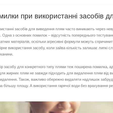
милки при використанні засобів д
истанні засобів для виведення плям часто виникають через нев
 Одна з основних помилок – відсутність попереднього тестуванн
атних матеріалів, оскільки агресивні формули можуть спричин
рне використання засобу, коли зайва кількість залишає липкі сл
тканини.
р засобу для конкретного типу плями теж поширена помилка, ад
для жирних плям не завжди підходить для видалення плям від ви
ї видалення. Також, важливо обережно видаляти надлишок забр
на більшу площу. А використання гарячої води без врахування рек