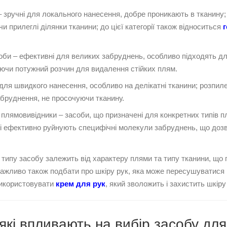
 – зручні для локального нанесення, добре проникають в тканину
 прилеглі ділянки тканини; до цієї категорії також відноситься
би – ефективні для великих забруднень, особливо підходять для 
ючи потужний розчин для видалення стійких плям.
 для швидкого нанесення, особливо на делікатні тканини; розпил
абруднення, не просочуючи тканину.
 плямовивідники – засоби, що призначені для конкретних типів пл
кі ефективно руйнують специфічні молекули забруднень, що доз
о типу засобу залежить від характеру плями та типу тканини, що
ажливо також подбати про шкіру рук, яка може пересушуватися 
икористовувати
крем для рук
, який зволожить і захистить шкір
які впливають на вибір засобу дл