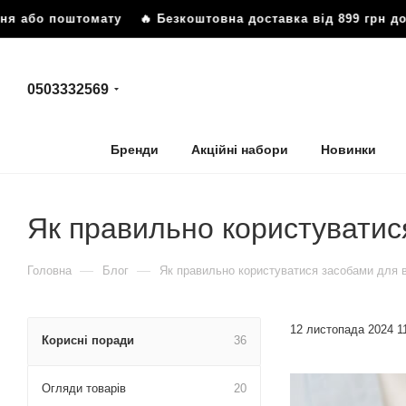
 поштомату
🔥 Безкоштовна доставка від 899 грн до відділ
0503332569
Бренди
Акційні набори
Новинки
Як правильно користуватис
—
—
Головна
Блог
Як правильно користуватися засобами для 
12 листопада 2024 1
Корисні поради
36
Огляди товарів
20