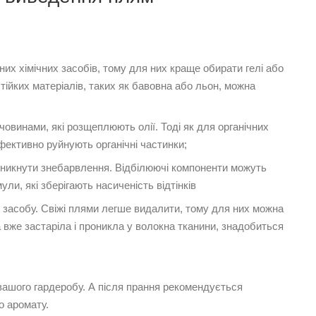
них хімічних засобів, тому для них краще обирати гелі або
ійких матеріалів, таких як бавовна або льон, можна
овинами, які розщеплюють олії. Тоді як для органічних
фективно руйнують органічні частинки;
и уникнути знебарвлення. Відбілюючі компоненти можуть
и, які зберігають насиченість відтінків
р засобу. Свіжі плями легше видалити, тому для них можна
 вже застаріла і проникла у волокна тканини, знадобиться
ашого гардеробу. А після прання рекомендується
о аромату.