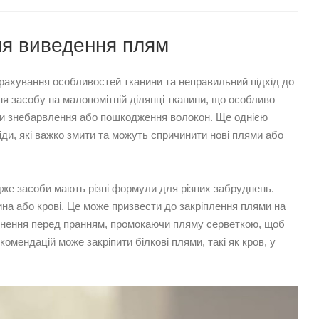
ля виведення плям
рахування особливостей тканини та неправильний підхід до
я засобу на малопомітній ділянці тканини, що особливо
ити знебарвлення або пошкодження волокон. Ще однією
іди, які важко змити та можуть спричинити нові плями або
же засоби мають різні формули для різних забруднень.
на або крові. Це може призвести до закріплення плями на
уднення перед пранням, промокаючи пляму серветкою, щоб
омендацій може закріпити білкові плями, такі як кров, у