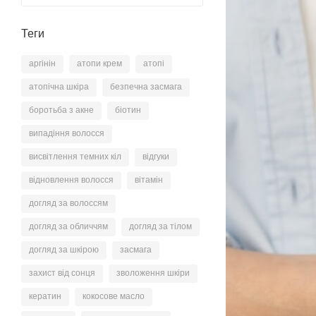
Теги
аргінін
атопи крем
атопі
атопічна шкіра
безпечна засмага
боротьба з акне
біотин
випадіння волосся
висвітлення темних кіл
відгуки
відновлення волосся
вітамін
догляд за волоссям
догляд за обличчям
догляд за тілом
догляд за шкірою
засмага
захист від сонця
зволоження шкіри
кератин
кокосове масло