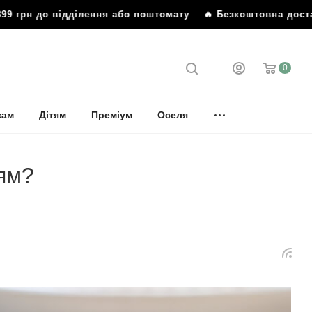
до відділення або поштомату
🔥 Безкоштовна доставка від 
0
кам
Дітям
Преміум
Оселя
ям?