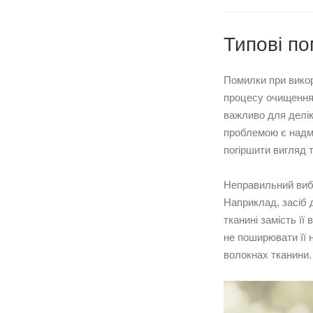
Типові по
Помилки при викор
процесу очищення.
важливо для делік
проблемою є надмі
погіршити вигляд 
Неправильний вибі
Наприклад, засіб 
тканині замість ї
не поширювати її 
волокнах тканини.