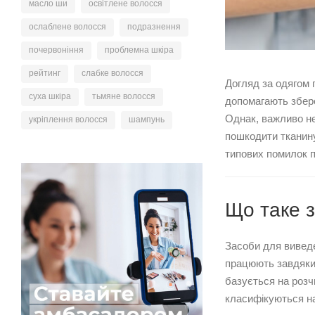
масло ши
освітлене волосся
ослаблене волосся
подразнення
почервоніння
проблемна шкіра
рейтинг
слабке волосся
Догляд за одягом 
суха шкіра
тьмяне волосся
допомагають збере
Однак, важливо не
укріплення волосся
шампунь
пошкодити тканину
типових помилок п
Що таке з
Засоби для виведе
працюють завдяки
базується на розч
класифікуються на