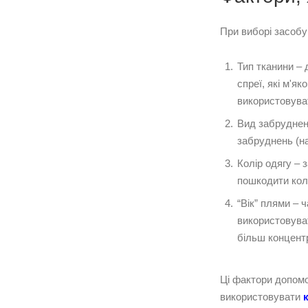
При виборі засобу
Тип тканини – 
спреї, які м'я
використовуват
Вид забрудненн
забруднень (на
Колір одягу – 
пошкодити колі
“Вік” плями – 
використовуват
більш концент
Ці фактори допомо
використовувати