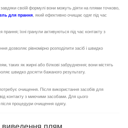
; завдяки своїй формулі вони можуть діяти на плями точково,
гель для прання
, який ефективно очищає одяг під час
прання; їхні гранули активуються під час контакту з
ення дозволяє рівномірно розподілити засіб і швидко
ям, таких як жирні або білкові забруднення; вони містять
воляє швидко досягти бажаного результату.
 потребує очищення. Після використання засобів для
від контакту з миючими засобами. Для цього
у після процедури очищення одягу.
я виведення плям