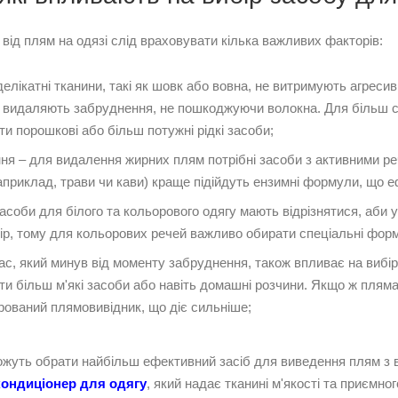
 від плям на одязі слід враховувати кілька важливих факторів:
делікатні тканини, такі як шовк або вовна, не витримують агресив
ко видаляють забруднення, не пошкоджуючи волокна. Для більш ст
и порошкові або більш потужні рідкі засоби;
я – для видалення жирних плям потрібні засоби з активними реч
приклад, трави чи кави) краще підійдуть ензимні формули, що е
засоби для білого та кольорового одягу мають відрізнятися, аб
р, тому для кольорових речей важливо обирати спеціальні формул
час, який минув від моменту забруднення, також впливає на вибі
и більш м'які засоби або навіть домашні розчини. Якщо ж пляма
рований плямовивідник, що діє сильніше;
жуть обрати найбільш ефективний засіб для виведення плям з в
кондиціонер для одягу
, який надає тканині м'якості та приємног