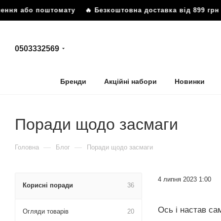
бо поштомату
🔥 Безкоштовна доставка від 899 грн до від
0503332569
Бренди
Акційні набори
Новинки
Поради щодо засмаги
—
—
Головна
Блог
Поради щодо засмаги
4 липня 2023 1:00
Корисні поради
36
Ось і настав са
Огляди товарів
20