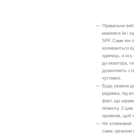
Правильно виби
мажемся їм і з
SPF. Саме він 
коливаються ві
одиниць, а ось
до екватора, ти
дозволяють ств
чутливої.
Будь уважна до 
родимка, під в
факт, що шрами
пігменту. З цим
променів, щоб 
Не зловживай. 
сама: організм