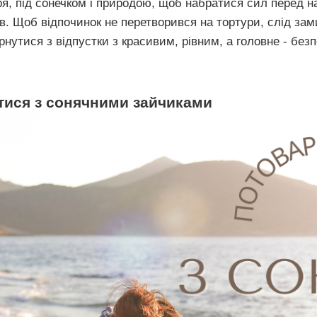
я, під сонечком і природою, щоб набратися сил перед на
в. Щоб відпочинок не перетворився на тортури, слід зам
ернутися з відпустки з красивим, рівним, а головне - бе
тися з сонячними зайчиками