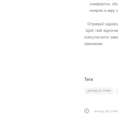
комфортно, обо
енергію в міру
Отримуй задовол
Щоб твій відпочи
консультанти завж
приємним.
Теги
догляд за тілом
НАЗАД ДО СПИ