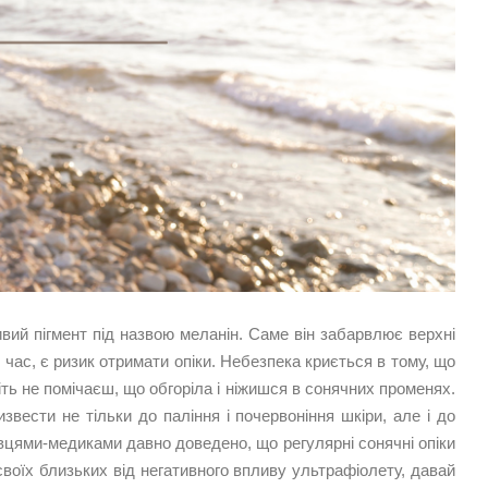
вий пігмент під назвою меланін. Саме він забарвлює верхні
 час, є ризик отримати опіки. Небезпека криється в тому, що
іть не помічаєш, що обгоріла і ніжишся в сонячних променях.
вести не тільки до паління і почервоніння шкіри, але і до
івцями-медиками давно доведено, що регулярні сонячні опіки
воїх близьких від негативного впливу ультрафіолету, давай