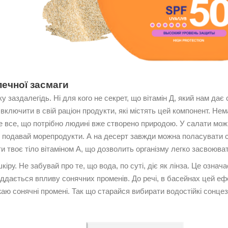
печної засмаги
у заздалегідь. Ні для кого не секрет, що вітамін Д, який нам дає 
 включити в свій раціон продукти, які містять цей компонент. Не
е все, що потрібно людині вже створено природою. У салати можн
 подавай морепродукти. А на десерт завжди можна поласувати 
 твоє тіло вітаміном А, що дозволить організму легко засвоюват
іру. Не забувай про те, що вода, по суті, діє як лінза. Це означа
іддається впливу сонячних променів. До речі, в басейнах цей ефе
жаю сонячні промені. Так що старайся вибирати водостійкі
сонцез