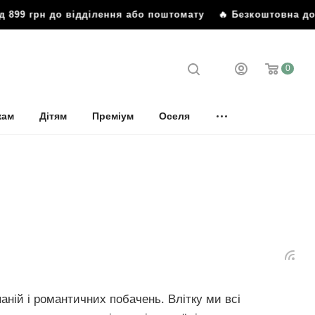
н до відділення або поштомату
🔥 Безкоштовна доставка в
0
кам
Дітям
Преміум
Оселя
аній і романтичних побачень. Влітку ми всі