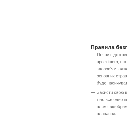
Правила
без
Почни підготовк
простішого, ніж
здоров'ям, адж
основних страв
буде насичувати
Захисти свою шк
тіло все одно п
пляжі, відобра
плавання.