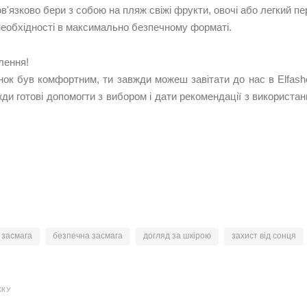
в'язково бери з собою на пляж свіжі фрукти, овочі або легкий п
 необхідності в максимально безпечному форматі.
ення!
нок був комфортним, ти завжди можеш завітати до нас в
Elfash
ди готові допомогти з вибором і дати рекомендації з використан
засмага
безпечна засмага
догляд за шкірою
захист від сонця
СКУ