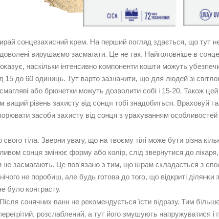
рай сонцезахисний крем. На перший погляд здається, що тут не
адоволені вирушаємо засмагати. Це не так. Найголовніше в сонцез
показує, наскільки інтенсивно компоненти кошти можуть убезпечи
д 15 до 60 одиниць. Тут варто зазначити, що для людей зі світло
 смагляві або брюнетки можуть дозволити собі і 15-20. Також цей
м вищий рівень захисту від сонця тобі знадобиться. Враховуй тако
орювати засоби захисту від сонця з урахуванням особливостей кож
свого тіла. Зверни увагу, що на твоєму тілі може бути різна кіл
пливом сонця змінює форму або колір, слід звернутися до лікаря,
 не засмагають. Це пов'язано з тим, що шрам складається з спол
 нічого не поробиш, але будь готова до того, що відкриті ділянк
не було контрасту.
Після сонячних ванн не рекомендується їсти відразу. Тим більше,
 перегрітий, розслаблений, а тут його змушують напружуватися і