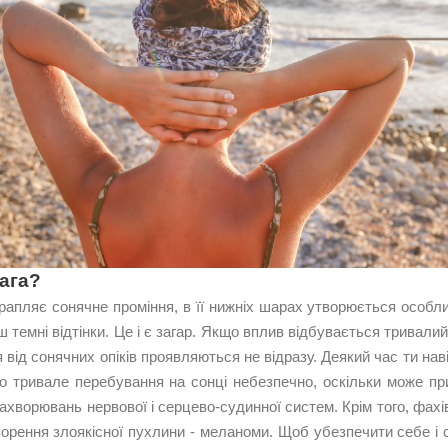
ага?
рапляє сонячне проміння, в її нижніх шарах утворюється особли
 темні відтінки. Це і є загар. Якщо вплив відбувається тривалий
 від сонячних опіків проявляються не відразу. Деякий час ти нав
о тривале перебування на сонці небезпечно, оскільки може приз
ахворювань нервової і серцево-судинної систем. Крім того, фах
орення злоякісної пухлини - меланоми. Щоб убезпечити себе і с