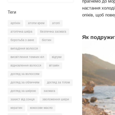
прагнемо до мор
настання холоді
Теги
опіків, щоб пов
аргінін
атопи крем
атопі
атопічна шкіра
безпечна засмага
Як подружи
боротьба з акне
біотин
випадіння волосся
висвітлення темних кіл
відгуки
відновлення волосся
вітамін
догляд за волоссям
догляд за обличчям
догляд за тілом
догляд за шкірою
засмага
захист від сонця
зволоження шкіри
кератин
кокосове масло