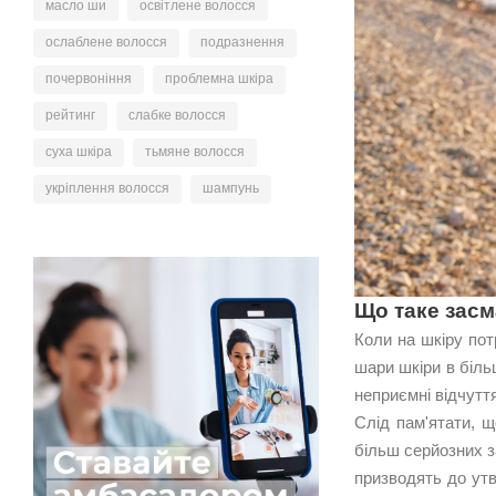
масло ши
освітлене волосся
ослаблене волосся
подразнення
почервоніння
проблемна шкіра
рейтинг
слабке волосся
суха шкіра
тьмяне волосся
укріплення волосся
шампунь
Що таке засм
Коли на шкіру пот
шари шкіри в більш
неприємні відчуття
Слід пам'ятати, щ
більш серйозних з
призводять до утв