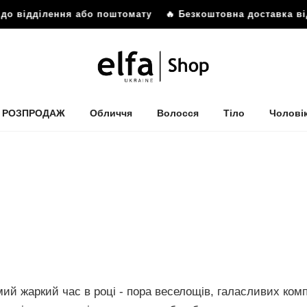
ділення або поштомату
🔥 Безкоштовна доставка від 899 гр
РОЗПРОДАЖ
Обличчя
Волосся
Тіло
Чолові
мий жаркий час в році - пора веселощів, галасливих комп