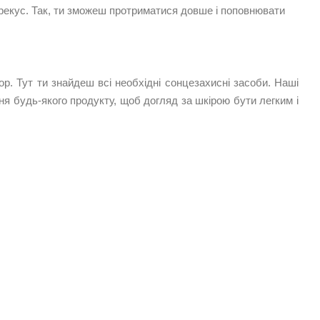
ерекус. Так, ти зможеш протриматися довше і поповнювати
op
. Тут ти знайдеш всі необхідні
сонцезахисні засоби
. Наші
ня будь-якого продукту, щоб догляд за шкірою бути легким і