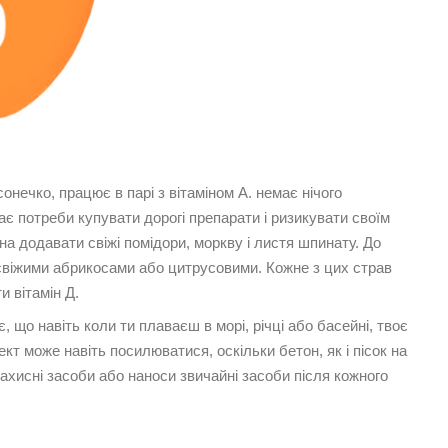
сонечко, працює в парі з вітаміном А. немає нічого
має потреби купувати дорогі препарати і ризикувати своїм
а додавати свіжі помідори, моркву і листя шпинату. До
свіжими абрикосами або цитрусовими. Кожне з цих страв
и вітамін Д.
є, що навіть коли ти плаваєш в морі, річці або басейні, твоє
кт може навіть посилюватися, оскільки бетон, як і пісок на
ахисні засоби
або наноси звичайні засоби після кожного