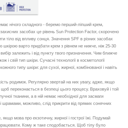
має нічого складного - беремо перший-ліпший крем,
ахисних засобах це рівень Sun Protection Factor, скорочено
ти тіло від впливу сонця. Значення SPF в різних засобах
ю шкірою варто придбати крем з рівнем не нижче, ніж 25-30
 вибір залежить і від пункту твого призначення. Чим ближче
ж і свій тип шкіри. Сучасні технології в косметології
ного типу шкіри: для сухої, жирної, комбінованої і навіть
ькість родимок. Регулярно звертай на них увагу, адже, якщо
 щоб переконається в безпеці цього процесу. Враховуй і той
учної тканини, а в ній немає необхідної для засмаги
и зі шрамами, можливо, слід прикрити від прямих сонячних
 якщо мова про екзотичну, жирної і гострої їжі. Подумай
 працювати. Кому ж таке сподобається. Щоб тілу було