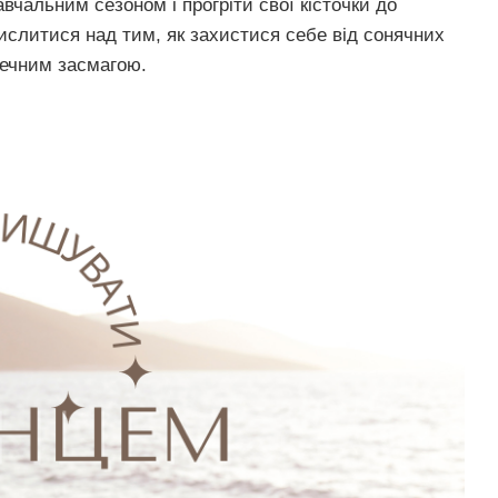
вчальним сезоном і прогріти свої кісточки до
ислитися над тим, як захистися себе від сонячних
зпечним засмагою.