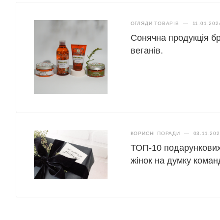
ОГЛЯДИ ТОВАРІВ
—
11.01.202
Сонячна продукція бр
веганів.
КОРИСНІ ПОРАДИ
—
03.11.20
ТОП-10 подарункових
жінок на думку коман