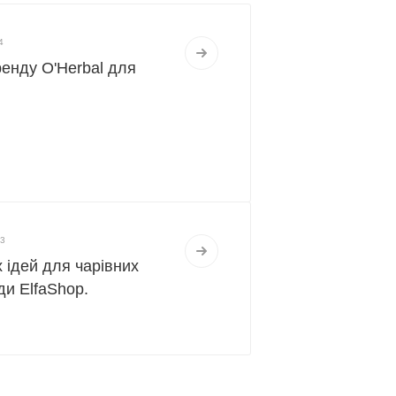
4
енду O'Herbal для
23
 ідей для чарівних
ди ElfaShop.