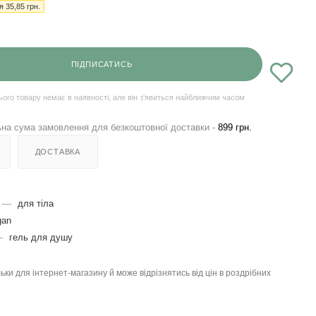
ія
35,85
грн.
ПІДПИСАТИСЬ
ього товару немає в наявності, але він з'явиться найближчим часом
на сума замовлення для безкоштовної доставки -
899 грн.
ДОСТАВКА
—
для тіла
gan
—
гель для душу
льки для інтернет-магазину й може відрізнятись від цін в роздрібних