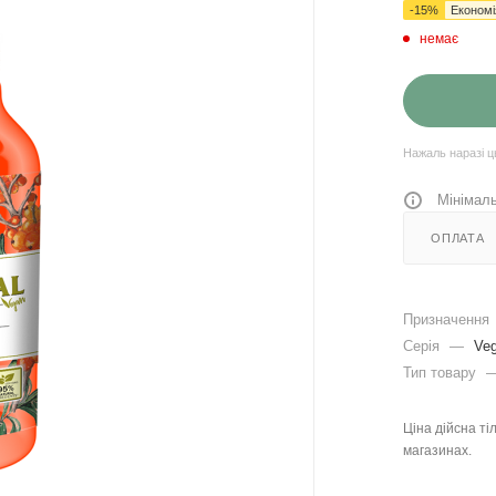
-
15
%
Економ
немає
Нажаль наразі ц
Мінімаль
ОПЛАТА
Призначення
Серія
—
Ve
Тип товару
Ціна дійсна ті
магазинах.