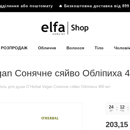
дділення або поштомату
🔥 Безкоштовна доставка від 899 г
РОЗПРОДАЖ
Обличчя
Волосся
Тіло
Чолові
gan Сонячне сяйво Обліпиха 
Гель для душа O`Herbal Vegan Сонячне сяйво Обліпиха 400 мл
24
12
дн
год
203,15