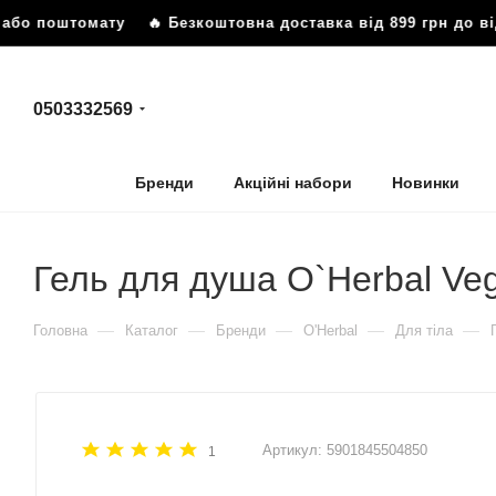
або поштомату
🔥 Безкоштовна доставка від 899 грн до ві
0503332569
Бренди
Акційні набори
Новинки
Гель для душа O`Herbal Ve
—
—
—
—
—
Головна
Каталог
Бренди
O'Herbal
Для тіла
Артикул:
5901845504850
1