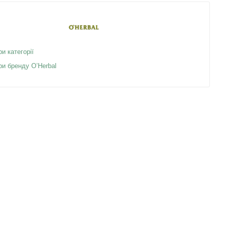
ри категорії
ри бренду O’Herbal