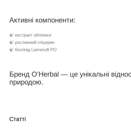
Активні компоненти:
🍃 екстракт обліпихи
🍃 рослинний гліцерин
🍃 біоліпід Lamesoft PO
Бренд O'Herbal — це унікальні відно
природою.
Статті