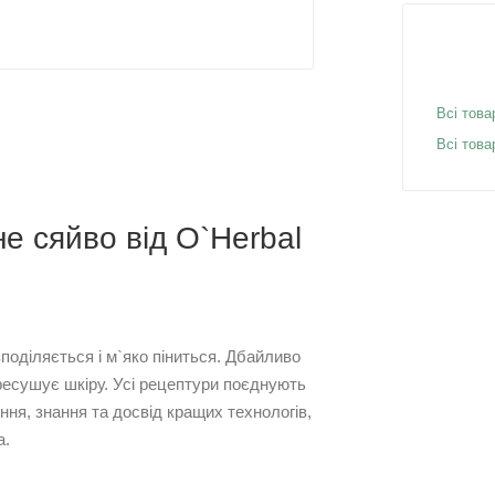
Всі това
Всі това
е сяйво від O`Herbal
поділяється і м`яко піниться. Дбайливо
ресушує шкіру. Усі рецептури поєднують
ня, знання та досвід кращих технологів,
а.