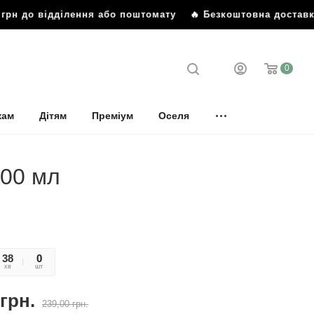
рн до відділення або поштомату
🔥 Безкоштовна доставка 
0
кам
Дітям
Преміум
Оселя
400 мл
38
49
0
хв
сек
шт
грн.
239,00
грн.