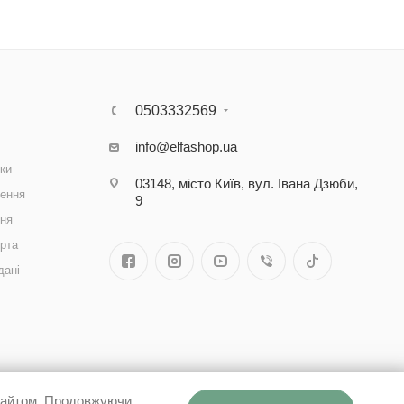
0503332569
info@elfashop.ua
ки
03148, місто Київ, вул. Івана Дзюби,
ення
9
ння
рта
дані
 сайтом. Продовжуючи