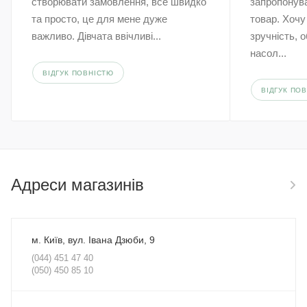
створювати замовлення, все швидко
запропонува
та просто, це для мене дуже
товар. Хочу
важливо. Дівчата ввічливі...
зручність, 
насол...
ВІДГУК ПОВНІСТЮ
ВІДГУК ПО
Адреси магазинів
м. Київ, вул. Івана Дзюби, 9
(044) 451 47 40
(050) 450 85 10