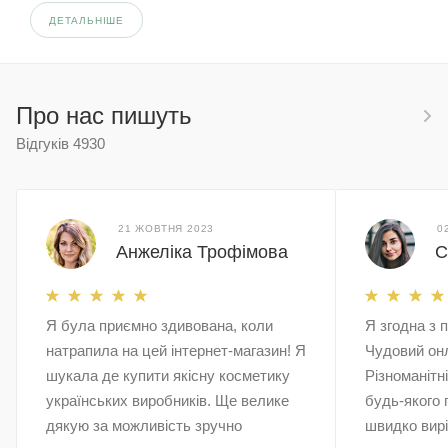
ДЕТАЛЬНІШЕ
Про нас пишуть
Відгуків
4930
21 ЖОВТНЯ 2023
0
Анжеліка Трофімова
С
Я була приємно здивована, коли
Я згодна з 
натрапила на цей інтернет-магазин! Я
Чудовий он
шукала де купити якісну косметику
Різноманітн
українських виробників. Ще велике
будь-якого 
дякую за можливість зручно
швидко вирі