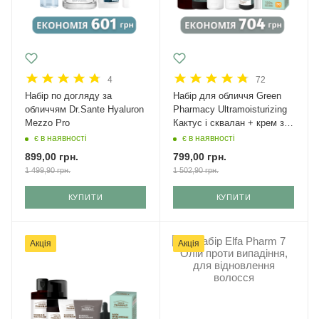
4
72
Набір по догляду за
Набір для обличчя Green
обличчям Dr.Sante Hyaluron
Рharmacy Ultramoisturizing
Mezzo Pro
Кактус і сквалан + крем з
SPF 50
є в наявності
є в наявності
899,00
грн.
799,00
грн.
1 499,90
грн.
1 502,90
грн.
КУПИТИ
КУПИТИ
Акція
Акція