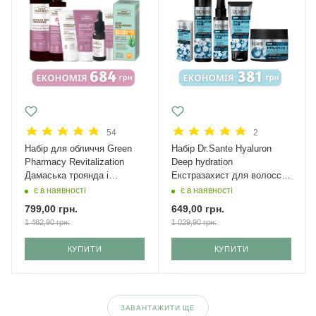
54
2
Набір для обличчя Green
Набір Dr.Sante Hyaluron
Рharmacy Revitalization
Deep hydration
Дамаська троянда і
Екстразахист для волосся
кераміди + крем з SPF 50
Міні
є в наявності
є в наявності
799,00
грн.
649,00
грн.
1 482,90
грн.
1 029,90
грн.
КУПИТИ
КУПИТИ
ЗАВАНТАЖИТИ ЩЕ