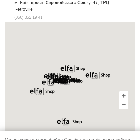
м. Київ, просп. Європейського Союзу, 47, ТРЦ
Retroville
(050) 352 19 41
м. Київ, пр-т Броварський, 17. ТЦ Novus
(050) 406 41 05
м. Київ, вул. Декабристів, 9е ТЦ ХарьОК
(095) 270 64 54
м. Київ, Бессарабська площа, 1, ТЦ "Метроград",
квартал "Все для дому"
(050) 428 03 90
м. Малин, вул. Володимирська, 21 а.
(050) 444 41 13
Ми використовуємо файли Cookie для поліпшення роботи,