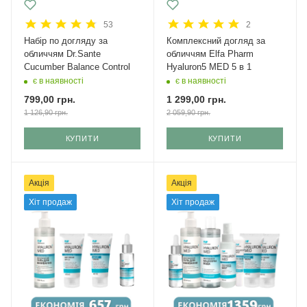
53
2
Набір по догляду за
Комплексний догляд за
обличчям Dr.Sante
обличчям Elfa Pharm
Cucumber Balance Control
Hyaluron5 MED 5 в 1
є в наявності
є в наявності
799,00
грн.
1 299,00
грн.
1 126,90
грн.
2 059,90
грн.
КУПИТИ
КУПИТИ
Акція
Акція
Хіт продаж
Хіт продаж