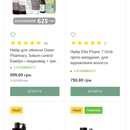
46
2
Набір для обличчя Green
Набір Elfa Pharm 7 Олій
Рharmacy Sebum-control
проти випадіння, для
Бамбук і ніацинамід + крем
відновлення волосся
з SPF 50
є в наявності
є в наявності
699,00
грн.
792,60
грн.
1 323,90
грн.
КУПИТИ
КУПИТИ
Акція
Акція
Новинка