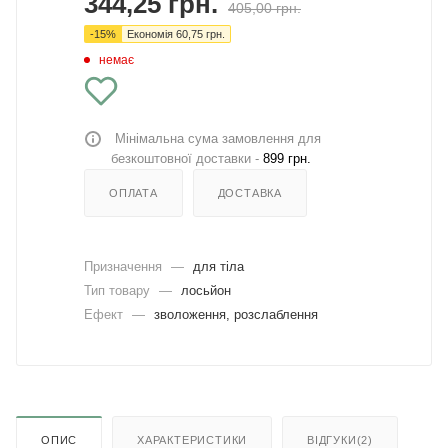
344,25
грн.
405,00
грн.
-
15
%
Економія
60,75
грн.
немає
Мінімальна сума замовлення для
безкоштовної доставки -
899 грн.
ОПЛАТА
ДОСТАВКА
Призначення
—
для тіла
Тип товару
—
лосьйон
Ефект
—
зволоження, розслаблення
ОПИС
ХАРАКТЕРИСТИКИ
ВІДГУКИ(2)