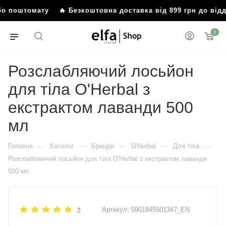
або поштомату
🔥 Безкоштовна доставка від 899 грн до від
0
Розслабляючий лосьйон
для тіла O'Herbal з
екстрактом лаванди 500
мл
—
—
—
—
—
Головна
Каталог
Бренди
O'Herbal
Для тіла
Розслабляючий лосьйон для тіла O'Herbal з екстрактом лаванди
500 мл
Артикул:
5901845501347_EN
2