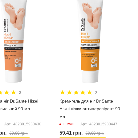
3
2
 ніг Dr.Sante Ніжні
Крем-гель для ніг Dr.Sante
ивильний 90 мл
Ніжні ніжки антиперспірант 90
мл
немає
Арт.: 4823015930430
Арт.: 4823015930447
рн.
59,41
грн.
69,90
грн.
69,90
грн.