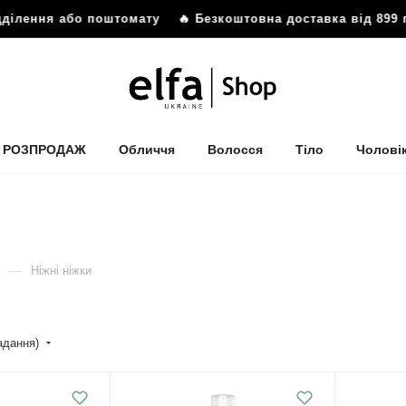
ілення або поштомату
🔥 Безкоштовна доставка від 899 гр
РОЗПРОДАЖ
Обличчя
Волосся
Тіло
Чолові
—
Ніжні ніжки
падання)