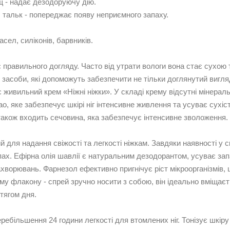
щ - надає дезодоруючу дію.
а, тальк - попереджає появу неприємного запаху.
сел, силіконів, барвників.
є правильного догляду. Часто від утрати вологи вона стає сухою
 засоби, які допоможуть забезпечити не тільки доглянутий вигля
є живильний крем «Ніжні ніжки». У складі крему відсутні мінерал
о, яке забезпечує шкірі ніг інтенсивне живлення та усуває сухіст
акож входить сечовина, яка забезпечує інтенсивне зволоження.
 для надання свіжості та легкості ніжкам. Завдяки наявності у с
ах. Ефірна олія шавлії є натуральним дезодорантом, усуває запа
ахворювань. Фарнезол ефективно пригнічує ріст мікроорганізмів
у флакону - спрей зручно носити з собою, він ідеально вміщаєт
тягом дня.
ребільшення 24 години легкості для втомлених ніг. Тонізує шкіру 