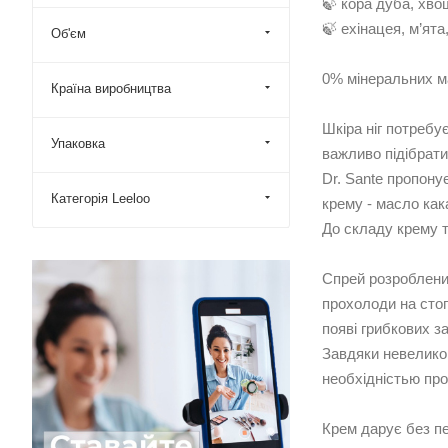
🍃 кора дуба, хво
🍃 ехінацея, м’ят
Об'єм
0% мінеральних ма
Країна виробництва
Шкіра ніг потребу
Упаковка
важливо підібрати
Dr. Sante пропону
Категорія Leeloo
крему - масло кака
До складу крему т
Спрей розроблений
прохолоди на стоп
появі грибкових з
Завдяки невеликом
необхідністью про
Крем дарує без пе