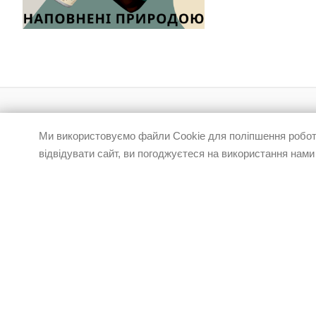
КАТАЛОГ
ПРО ELFASHOP
Ми використовуємо файли Cookie для поліпшення роботи
відвідувати сайт, ви погоджуєтеся на використання нами
АКЦІЇ
Контакти
Відгуки клієнтів
БРЕНДИ