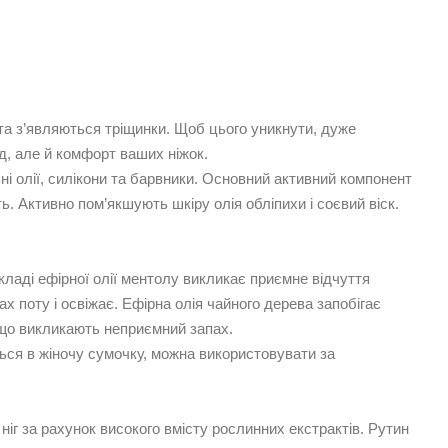
 та з’являються тріщинки. Щоб цього уникнути, дуже
д, але й комфорт ваших ніжок.
ьні олії, силікони та барвники. Основний активний компонент
ь. Активно пом’якшують шкіру олія обліпихи і соєвий віск.
кладі ефірної олії ментолу викликає приємне відчуття
х поту і освіжає. Ефірна олія чайного дерева запобігає
, що викликають неприємний запах.
ься в жіночу сумочку, можна використовувати за
ніг за рахунок високого вмісту рослинних екстрактів. Рутин