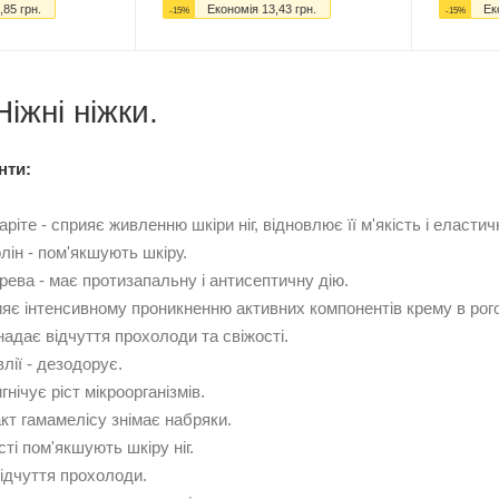
,85
грн.
Економія
13,43
грн.
Ек
-
15
%
-
15
%
Ніжні ніжки.
нти:
 каріте - сприяє живленню шкіри ніг, відновлює її м'якість і еласт
олін - пом'якшують шкіру.
ерева - має протизапальну і антисептичну дію.
ияє інтенсивному проникненню активних компонентів крему в рог
надає відчуття прохолоди та свіжості.
лії - дезодорує.
нічує ріст мікроорганізмів.
акт гамамелісу знімає набряки.
ті пом'якшують шкіру ніг.
ідчуття прохолоди.