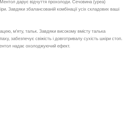
. Ментол дарує відчуття прохолоди. Сечовина (уреа)
ри. Завдяки збалансованій комбінації усіх складових ваші
ацею, м’яту, тальк. Завдяки високому вмісту талька
аху, забезпечує свіжість і довготривалу сухість шкіри стоп.
 Ментол надає охолоджуючий ефект.