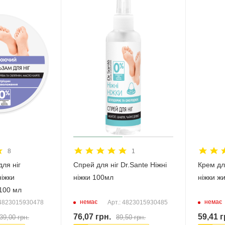
8
1
ля ніг
Спрей для ніг Dr.Sante Ніжні
Крем для
ніжки
ніжки 100мл
ніжки ж
100 мл
немає
немає
 4823015930478
Арт.: 4823015930485
76,07
грн.
59,41
г
39,00
грн.
89,50
грн.