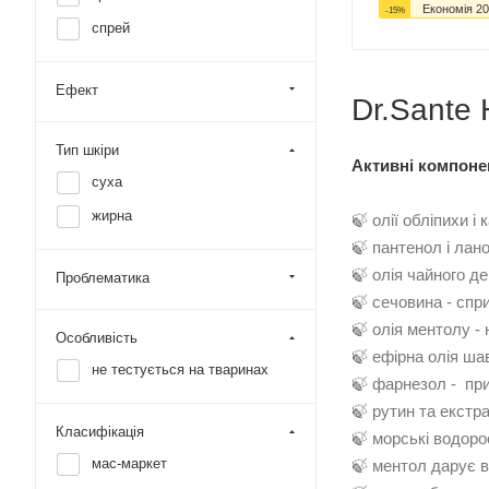
Економія
20
-
15
%
спрей
Ефект
Dr.Sante 
Тип шкіри
Активні компоне
суха
жирна
🍃 олії обліпихи і
🍃 пантенол і лан
🍃 олія чайного д
Проблематика
🍃 сечовина - спр
🍃 олія ментолу - 
Особливість
🍃 ефірна олія шав
не тестується на тваринах
🍃 фарнезол - приг
🍃 рутин та екстр
Класифікація
🍃 морські водорос
мас-маркет
🍃 ментол дарує в