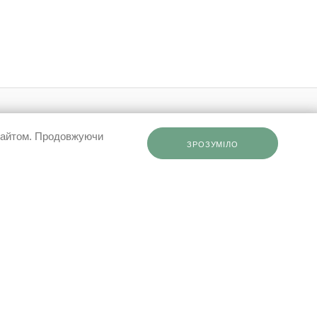
0503332569
 сайтом. Продовжуючи
ЗРОЗУМІЛО
info@elfashop.ua
ки
03148, місто Київ, вул. Івана Дзюби,
ення
9
ння
рта
дані