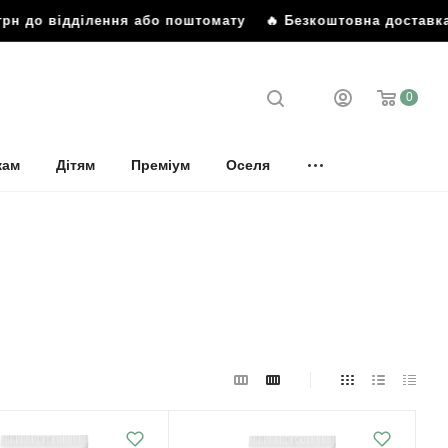
н до відділення або поштомату
🔥 Безкоштовна доставка ві
0
кам
Дітям
Преміум
Оселя