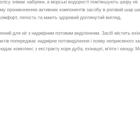
елісу знімає набряки, а морські водорості пом'якшують шкіру ніг
му проникнненню активних компонентів засобу в роговий шар шкі
комфорт, легкість та мають здоровий доглянутий вигляд.
ений для ніг з надмірним потовим виділенням. Засіб містить ехін
актів попереджає надмірне потовиділення і появу неприємного зап
адає комплекс з екстракту кори дуба, ехінацеї, м’яти і хвощу.