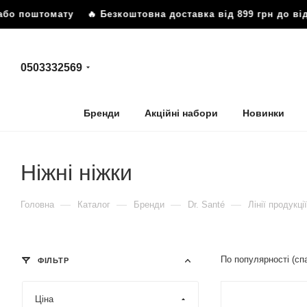
бо поштомату
🔥 Безкоштовна доставка від 899 грн до відд
0503332569
Бренди
Акційні набори
Новинки
Ніжні ніжки
—
—
—
—
Головна
Каталог
Бренди
Dr. Santé
Лінії продукції
По популярності (с
ФІЛЬТР
Ціна