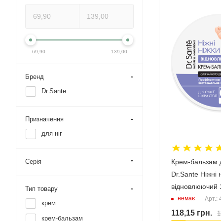
69,90
139,00
Бренд
Dr.Sante
Призначення
для ніг
Крем-бальзам д
Серія
Dr.Sante Ніжні 
відновлюючий 
Тип товару
немає
Арт.:
крем
118,15
грн.
1
крем-бальзам