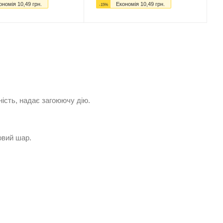
ономія
10,49
грн.
Економія
10,49
грн.
-
15
%
ичність, надає загоюючу дію.
овий шар.