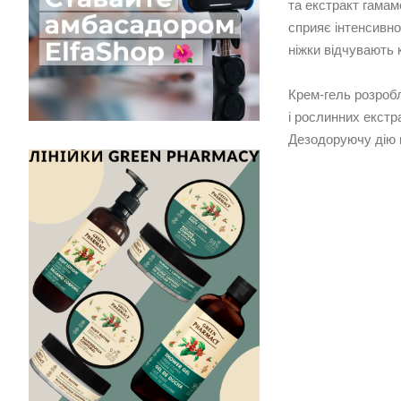
та екстракт гамам
сприяє інтенсивно
ніжки відчувають 
Крем-гель розробл
і рослинних екстр
Дезодоруючу дію н