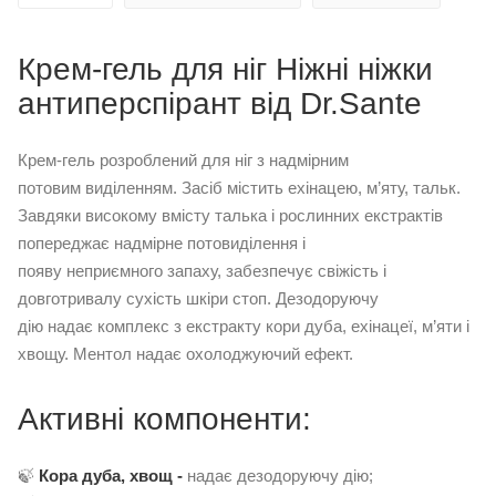
Крем-гель для ніг Ніжні ніжки
антиперспірант від Dr.Sante
Крем-гель розроблений для ніг з надмірним
потовим виділенням. Засіб містить ехінацею, м’яту, тальк.
Завдяки високому вмісту талька і рослинних екстрактів
попереджає надмірне потовиділення і
появу неприємного запаху, забезпечує свіжість і
довготривалу сухість шкіри стоп. Дезодоруючу
дію надає комплекс з екстракту кори дуба, ехінацеї, м’яти і
хвощу. Ментол надає охолоджуючий ефект.
Активні компоненти:
🍃
Кора дуба, хвощ -
надає дезодоруючу дію;