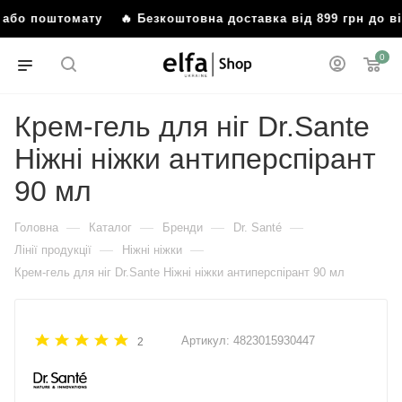
я або поштомату
🔥 Безкоштовна доставка від 899 грн до 
0
Крем-гель для ніг Dr.Sante
Ніжні ніжки антиперспірант
90 мл
—
—
—
—
Головна
Каталог
Бренди
Dr. Santé
—
—
Лінії продукції
Ніжні ніжки
Крем-гель для ніг Dr.Sante Ніжні ніжки антиперспірант 90 мл
Артикул:
4823015930447
2