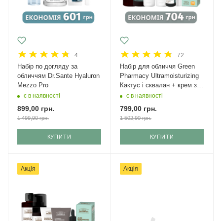
4
72
Набір по догляду за
Набір для обличчя Green
обличчям Dr.Sante Hyaluron
Рharmacy Ultramoisturizing
Mezzo Pro
Кактус і сквалан + крем з
SPF 50
є в наявності
є в наявності
899,00
грн.
799,00
грн.
1 499,90
грн.
1 502,90
грн.
КУПИТИ
КУПИТИ
Акція
Акція