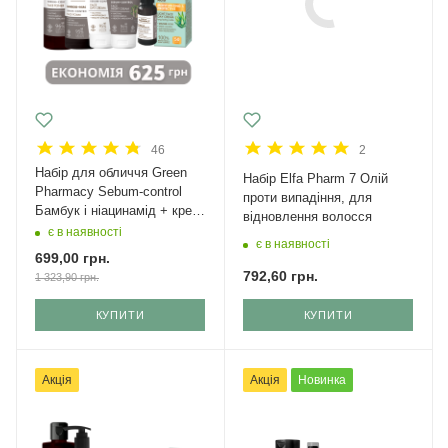
46
2
Набір для обличчя Green
Набір Elfa Pharm 7 Олій
Рharmacy Sebum-control
проти випадіння, для
Бамбук і ніацинамід + крем
відновлення волосся
з SPF 50
є в наявності
є в наявності
699,00
грн.
792,60
грн.
1 323,90
грн.
КУПИТИ
КУПИТИ
Акція
Акція
Новинка