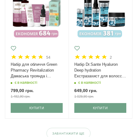
54
2
Набір для обличчя Green
Набір Dr.Sante Hyaluron
Рharmacy Revitalization
Deep hydration
Дамаська троянда і
Екстразахист для волосся
кераміди + крем з SPF 50
Міні
є в наявності
є в наявності
799,00
грн.
649,00
грн.
1 482,90
грн.
1 029,90
грн.
КУПИТИ
КУПИТИ
ЗАВАНТАЖИТИ ЩЕ