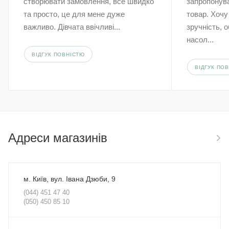
створювати замовлення, все швидко
запропонува
та просто, це для мене дуже
товар. Хочу
важливо. Дівчата ввічливі...
зручність, 
насол...
ВІДГУК ПОВНІСТЮ
ВІДГУК ПО
Адреси магазинів
м. Київ, вул. Івана Дзюби, 9
(044) 451 47 40
(050) 450 85 10