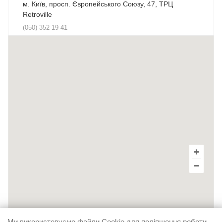
м. Київ, просп. Європейського Союзу, 47, ТРЦ
Retroville
(050) 352 19 41
м. Київ, пр-т Броварський, 17. ТЦ Novus
(050) 406 41 05
м. Київ, вул. Декабристів, 9е ТЦ ХарьОК
(095) 270 64 54
м. Київ, Бессарабська площа, 1, ТЦ "Метроград",
квартал "Все для дому"
(050) 428 03 90
м. Малин, вул. Володимирська, 21 а.
(050) 444 41 13
Ми використовуємо файли Cookie для поліпшення роботи,