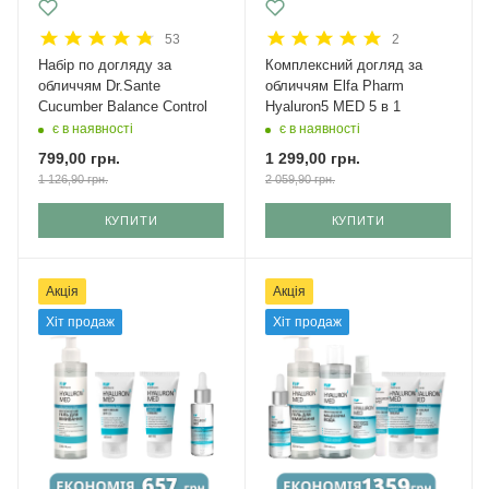
53
2
Набір по догляду за
Комплексний догляд за
обличчям Dr.Sante
обличчям Elfa Pharm
Cucumber Balance Control
Hyaluron5 MED 5 в 1
є в наявності
є в наявності
799,00
грн.
1 299,00
грн.
1 126,90
грн.
2 059,90
грн.
КУПИТИ
КУПИТИ
Акція
Акція
Хіт продаж
Хіт продаж