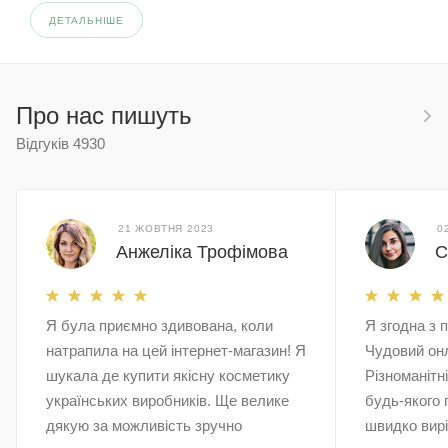
ДЕТАЛЬНІШЕ
Про нас пишуть
Відгуків
4930
21 ЖОВТНЯ 2023
0
Анжеліка Трофімова
С
Я була приємно здивована, коли
Я згодна з 
натрапила на цей інтернет-магазин! Я
Чудовий он
шукала де купити якісну косметику
Різноманітн
українських виробників. Ще велике
будь-якого 
дякую за можливість зручно
швидко вирі