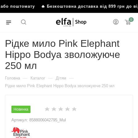
я або поштомату
🔥 Безкоштовна доставка від 899 грн до 
0
Рідке мило Pink Elephant
Hippo Bodya зволожуюче
250 мл
—
—
—
Головна
Каталог
Дітям
Рідке мило Pink Elephant Hippo Bodya зволожуюче 250 мл
Новинка
Артикул:
8588006042795_Mul