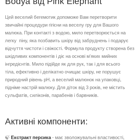
Bodya від Pink Elephant
Цей веселий бегемотик допоможе Вам перетворити
звичайні процедури гігієни на веселу гру для Вашого
малюка. При контакті з водою, мило перетворюється на
легку піну, яка позбавить шкіру від забруднень і подарує
відчуття чистоти і свіжості. Формула продукту створена без
шкідливих компонентів і діє на основі м'яких мийних
інгредієнтів. Мило підійде як для рук, так і для всього
тіла, ефективно і делікатно очищає шкіру, не порушує
природний рівень рН, а веселий малюнок на упаковці,
підніме настрій малюку. Для діток від 3 років, не містить
сульфатів, силіконів, парабенів і барвників.
Активні компоненти:
🍃
Екстракт персика
- має зволожувальні властивості,