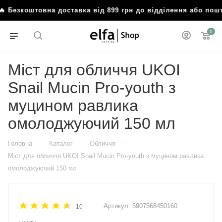
зкоштовна доставка від 899 грн до відділення або поштом
0
Міст для обличчя UKOI
Snail Mucin Pro-youth з
муцином равлика
омолоджуючий 150 мл
—
—
—
Головна
Каталог
Обличчя
Міст для обличчя UKOI Snail Mucin Pro-youth з муцином равлика
омолоджуючий 150 мл
Артикул:
5907568450160
10