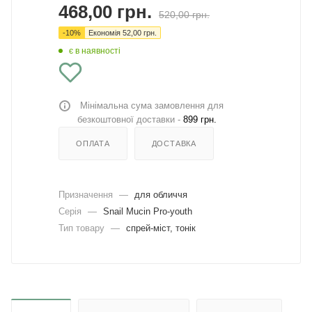
468,00
грн.
520,00
грн.
-
10
%
Економія
52,00
грн.
є в наявності
Мінімальна сума замовлення для
безкоштовної доставки -
899 грн.
ОПЛАТА
ДОСТАВКА
Призначення
—
для обличчя
Серія
—
Snail Mucin Pro-youth
Тип товару
—
спрей-міст, тонік