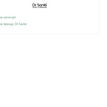
ри категорії
ри бренду Dr.Sante