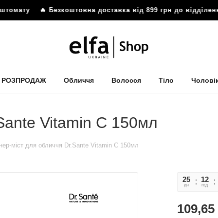
мату
🔥 Безкоштовна доставка від 899 грн до відділення 
РОЗПРОДАЖ
Обличчя
Волосся
Тіло
Чолові
Sante Vitamin C 150мл
нер-міст для обличчя Dr.Sante Vitamin C 150мл
25
12
дн
год
109,65