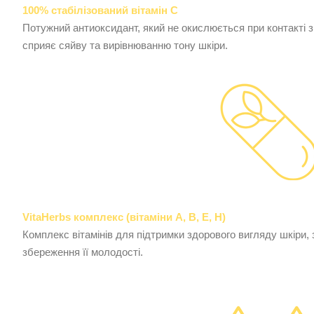
100% стабілізований вітамін C
Потужний антиоксидант, який не окислюється при контакті з
сприяє сяйву та вирівнюванню тону шкіри.
VitaHerbs комплекс (вітаміни A, B, E, H)
Комплекс вітамінів для підтримки здорового вигляду шкіри, з
збереження її молодості.