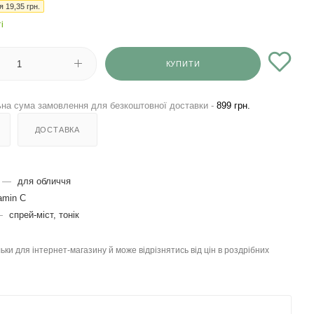
ія
19,35
грн.
і
КУПИТИ
на сума замовлення для безкоштовної доставки -
899 грн.
ДОСТАВКА
—
для обличчя
amin C
—
спрей-міст, тонік
льки для інтернет-магазину й може відрізнятись від цін в роздрібних