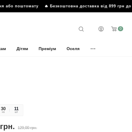
або поштомату
🔥 Безкоштовна доставка від 899 грн до від
0
кам
Дітям
Преміум
Оселя
30
32
11
хв
сек
шт
грн.
129,00
грн.