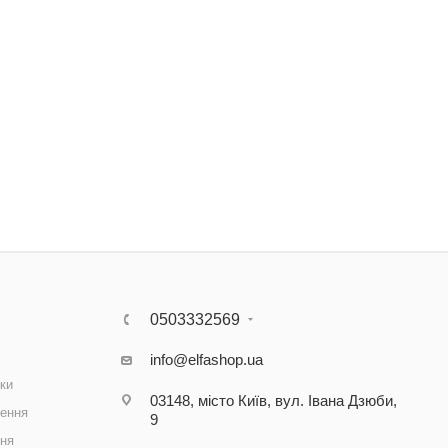
0503332569
info@elfashop.ua
ки
03148, місто Київ, вул. Івана Дзюби,
ення
9
ння