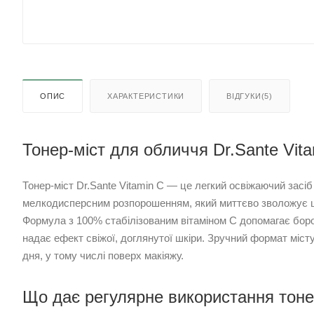
ОПИС
ХАРАКТЕРИСТИКИ
ВІДГУКИ(5)
Тонер-міст для обличчя Dr.Sante Vita
Тонер-міст Dr.Sante Vitamin C — це легкий освіжаючий засіб
мелкодисперсним розпорошенням, який миттєво зволожує шк
Формула з 100% стабілізованим вітаміном C допомагає борот
надає ефект свіжої, доглянутої шкіри. Зручний формат міст
дня, у тому числі поверх макіяжу.
Що дає регулярне використання тоне