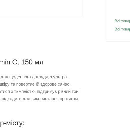
Всі това
Всі това
min C, 150 мл
 для щоденного догляду, з ультра-
іру та повертає їй здорове сяйво.
ися з тьмяністю, підтримує рівний тон і
у підходить для використання протягом
р-місту: