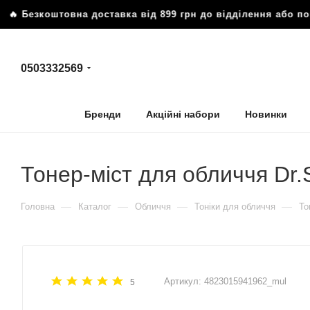
езкоштовна доставка від 899 грн до відділення або пошто
0503332569
Бренди
Акційні набори
Новинки
Тонер-міст для обличчя Dr.
—
—
—
—
Головна
Каталог
Обличчя
Тоніки для обличчя
То
Артикул:
4823015941962_mul
5