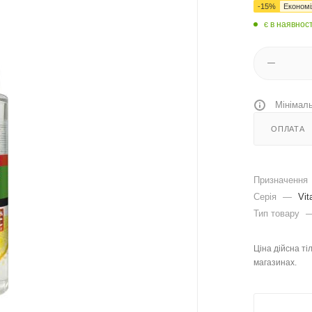
-
15
%
Економ
є в наявност
Мінімаль
ОПЛАТА
Призначення
Серія
—
Vit
Тип товару
Ціна дійсна ті
магазинах.